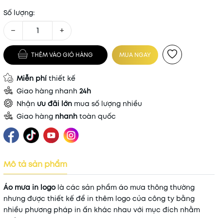
Số lượng:
−
+
THÊM VÀO GIỎ HÀNG
MUA NGAY
Miễn phí
thiết kế
Giao hàng nhanh
24h
Nhận
ưu đãi lớn
mua số lượng nhiều
Giao hàng
nhanh
toàn quốc
Mô tả sản phẩm
Áo mưa in logo
là các sản phẩm áo mưa thông thường
nhưng được thiết kế để in thêm logo của công ty bằng
nhiều phương pháp in ấn khác nhau với mục đích nhằm