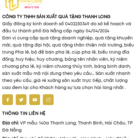
CÔNG TY TNHH SẢN XUẤT QUÀ TẶNG THANH LONG
Giấy đăng ký kinh doanh số 0402230349 do sở kế hoạch và
đầu tư thành phố Đà Nẵng cấp ngày 04/04/2024
Đơn vị cung cấp quà tặng doanh nghiệp, quà tặng khuyến
mãi, quà tặng đại hội, quà tặng thân thiện môi trường, biểu
trưng Pha lê, bộ để bàn pha lê, cúp pha lê, biểu trưng đĩa
đồng, huy hiệu, huy chương, bảng tên nhân viên, kỷ niệm
chương pha lê, kỷ niệm chương thủy tinh, bảng binh danh,
sản xuất mẫu mã nội dung theo yêu cầu… Sản xuất nhanh
theo yêu cầu, giá rẻ xưởng sãn xuất trực tiếp, chất lượng
cao đem lại cho Khách hàng sự lựa chọn hài lòng nhất .
THÔNG TIN LIÊN HỆ
Địa chỉ:
VP mẫu: 140a Thanh Long, Thanh Bình, Hải Châu, TP
Đà Nẵng