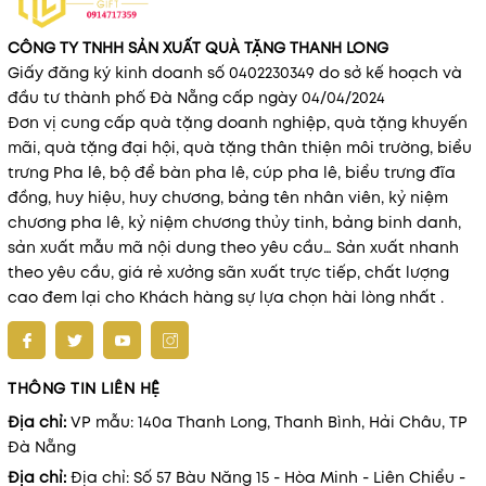
CÔNG TY TNHH SẢN XUẤT QUÀ TẶNG THANH LONG
Giấy đăng ký kinh doanh số 0402230349 do sở kế hoạch và
đầu tư thành phố Đà Nẵng cấp ngày 04/04/2024
Đơn vị cung cấp quà tặng doanh nghiệp, quà tặng khuyến
mãi, quà tặng đại hội, quà tặng thân thiện môi trường, biểu
trưng Pha lê, bộ để bàn pha lê, cúp pha lê, biểu trưng đĩa
đồng, huy hiệu, huy chương, bảng tên nhân viên, kỷ niệm
chương pha lê, kỷ niệm chương thủy tinh, bảng binh danh,
sản xuất mẫu mã nội dung theo yêu cầu… Sản xuất nhanh
theo yêu cầu, giá rẻ xưởng sãn xuất trực tiếp, chất lượng
cao đem lại cho Khách hàng sự lựa chọn hài lòng nhất .
THÔNG TIN LIÊN HỆ
Địa chỉ:
VP mẫu: 140a Thanh Long, Thanh Bình, Hải Châu, TP
Đà Nẵng
Địa chỉ:
Địa chỉ: Số 57 Bàu Năng 15 - Hòa Minh - Liên Chiểu -