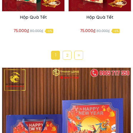
Hộp Quà Tết
Hộp Quà Tết
75.000₫
75.000₫
80.000₫
80.000₫
-6%
-6%
1
»
2