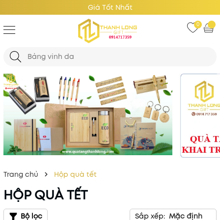
Giá Tốt Nhất
0
Trang chủ
Hộp quà tết
HỘP QUÀ TẾT
Bộ lọc
Sắp xếp:
Mặc định