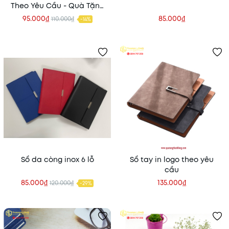
Theo Yêu Cầu - Quà Tặng
Đại Hội
95.000₫
85.000₫
110.000₫
-14%
Sổ da còng inox 6 lỗ
Sổ tay in logo theo yêu
cầu
85.000₫
135.000₫
120.000₫
-29%