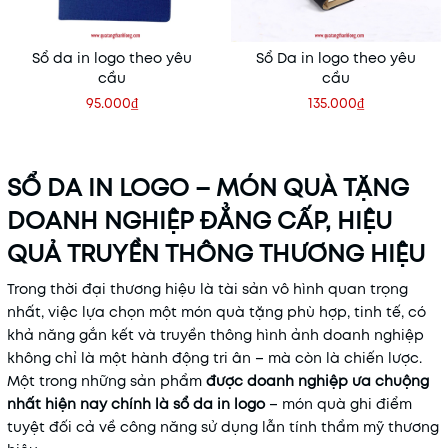
Sổ da in logo theo yêu
Sổ Da in logo theo yêu
cầu
cầu
95.000₫
135.000₫
SỔ DA IN LOGO – MÓN QUÀ TẶNG
DOANH NGHIỆP ĐẲNG CẤP, HIỆU
QUẢ TRUYỀN THÔNG THƯƠNG HIỆU
Trong thời đại thương hiệu là tài sản vô hình quan trọng
nhất, việc lựa chọn một món quà tặng phù hợp, tinh tế, có
khả năng gắn kết và truyền thông hình ảnh doanh nghiệp
không chỉ là một hành động tri ân – mà còn là chiến lược.
Một trong những sản phẩm
được doanh nghiệp ưa chuộng
nhất hiện nay chính là
sổ da in logo
– món quà ghi điểm
tuyệt đối cả về công năng sử dụng lẫn tính thẩm mỹ thương