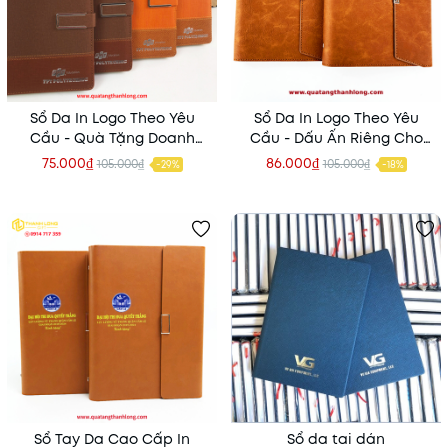
Sổ Da In Logo Theo Yêu
Sổ Da In Logo Theo Yêu
Cầu - Quà Tặng Doanh
Cầu - Dấu Ấn Riêng Cho
Nghiệp
Thương Hiệu Của Bạn
75.000₫
86.000₫
105.000₫
105.000₫
-29%
-18%
Sổ Tay Da Cao Cấp In
Sổ da tai dán