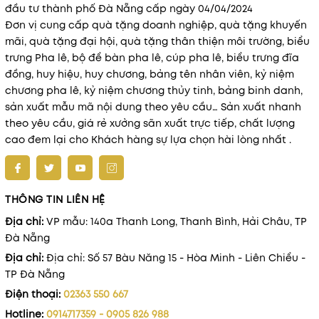
đầu tư thành phố Đà Nẵng cấp ngày 04/04/2024
✅
Chất liệu bền bỉ – Thiết kế sang trọng
Đơn vị cung cấp quà tặng doanh nghiệp, quà tặng khuyến
Các mẫu sổ được thiết kế với chất liệu da cao cấp, tạo
mãi, quà tặng đại hội, quà tặng thân thiện môi trường, biểu
cảm giác sang trọng, chắc tay, đồng thời kháng nước nhẹ,
trưng Pha lê, bộ để bàn pha lê, cúp pha lê, biểu trưng đĩa
độ bền cao theo thời gian. Đây là yếu tố giúp nâng tầm
đồng, huy hiệu, huy chương, bảng tên nhân viên, kỷ niệm
món quà – không chỉ đơn giản, mà còn
thể hiện đẳng cấp
chương pha lê, kỷ niệm chương thủy tinh, bảng binh danh,
thương hiệu
.
sản xuất mẫu mã nội dung theo yêu cầu… Sản xuất nhanh
theo yêu cầu, giá rẻ xưởng sãn xuất trực tiếp, chất lượng
✅
Tùy chỉnh linh hoạt theo yêu cầu
cao đem lại cho Khách hàng sự lựa chọn hài lòng nhất .
Khách hàng có thể lựa chọn từ:
Kích thước: A5, B5, sổ mini…
THÔNG TIN LIÊN HỆ
Màu sắc: Đen – Nâu – Đỏ đô – Xanh navy – Xám hiện đại.
Địa chỉ:
VP mẫu: 140a Thanh Long, Thanh Bình, Hải Châu, TP
Loại giấy: Giấy trắng, giấy vàng, giấy mỹ thuật, định lượng
Đà Nẵng
cao, chống lem mực.
Địa chỉ:
Địa chỉ: Số 57 Bàu Năng 15 - Hòa Minh - Liên Chiểu -
TP Đà Nẵng
Phương pháp in logo:
Ép kim, ép nhiệt, khắc laser
, in màu
Điện thoại:
02363 550 667
UV…
Hotline:
0914717359 - 0905 826 988