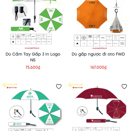
Dù Cầm Tay Gấp 3 In Logo
Dù gấp ngược đi oto FWD
NS
75.600₫
167.000₫