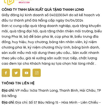
CÔNG TY TNHH SẢN XUẤT QUÀ TẶNG THANH LONG
Giấy đăng ký kinh doanh số 0402230349 do sở kế hoạch và
đầu tư thành phố Đà Nẵng cấp ngày 04/04/2024
Đơn vị cung cấp quà tặng doanh nghiệp, quà tặng khuyến
mãi, quà tặng đại hội, quà tặng thân thiện môi trường, biểu
trưng Pha lê, bộ để bàn pha lê, cúp pha lê, biểu trưng đĩa
đồng, huy hiệu, huy chương, bảng tên nhân viên, kỷ niệm
chương pha lê, kỷ niệm chương thủy tinh, bảng binh danh,
sản xuất mẫu mã nội dung theo yêu cầu… Sản xuất nhanh
theo yêu cầu, giá rẻ xưởng sãn xuất trực tiếp, chất lượng
cao đem lại cho Khách hàng sự lựa chọn hài lòng nhất .
THÔNG TIN LIÊN HỆ
Địa chỉ:
VP mẫu: 140a Thanh Long, Thanh Bình, Hải Châu, TP
Đà Nẵng
Địa chỉ:
Địa chỉ: Số 57 Bàu Năng 15 - Hòa Minh - Liên Chiểu -