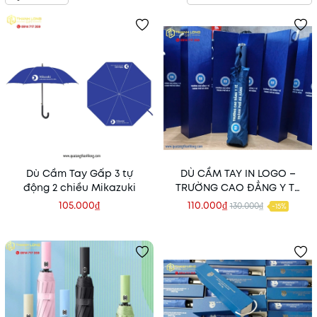
Dù Cầm Tay Gấp 3 tự
DÙ CẦM TAY IN LOGO –
động 2 chiều Mikazuki
TRƯỜNG CAO ĐẲNG Y TẾ
ĐÀ NẴNG
105.000₫
110.000₫
130.000₫
-15%