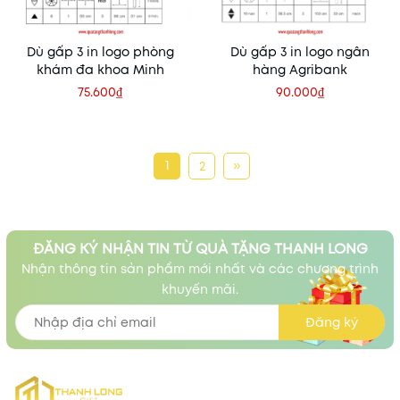
Dù gấp 3 in logo phòng
Dù gấp 3 in logo ngân
khám đa khoa Minh
hàng Agribank
75.600₫
90.000₫
1
»
2
ĐĂNG KÝ NHẬN TIN TỪ QUÀ TẶNG THANH LONG
Nhận thông tin sản phẩm mới nhất và các chương trình
khuyến mãi.
Đăng ký