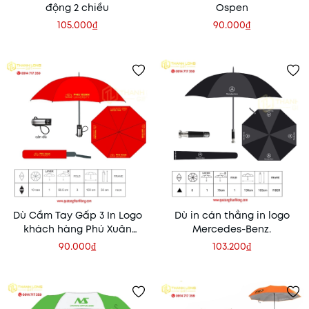
động 2 chiều
Ospen
105.000₫
90.000₫
Dù Cầm Tay Gấp 3 In Logo
Dù in cán thẳng in logo
khách hàng Phú Xuân
Mercedes-Benz.
University
90.000₫
103.200₫