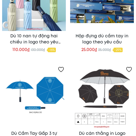
Dù 10 nan tự động hai
Hộp đựng dù cầm tay in
chiều in logo theo yêu
logo theo yêu cầu
cầu
110.000₫
25.000₫
130.000₫
35.000₫
-15%
-29%
Dù Cầm Tay Gấp 3 tự
Dù cán thẳng in Logo