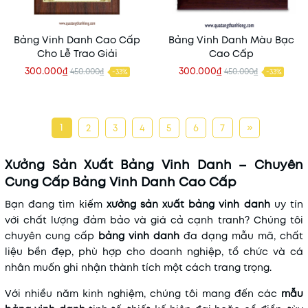
Bảng Vinh Danh Cao Cấp
Bảng Vinh Danh Màu Bạc
Cho Lễ Trao Giải
Cao Cấp
300.000₫
300.000₫
450.000₫
450.000₫
-33%
-33%
1
»
2
3
4
5
6
7
Xưởng Sản Xuất Bảng Vinh Danh – Chuyên
Cung Cấp Bảng Vinh Danh Cao Cấp
Bạn đang tìm kiếm
xưởng sản xuất bảng vinh danh
uy tín
với chất lượng đảm bảo và giá cả cạnh tranh? Chúng tôi
chuyên cung cấp
bảng vinh danh
đa dạng mẫu mã, chất
liệu bền đẹp, phù hợp cho doanh nghiệp, tổ chức và cá
nhân muốn ghi nhận thành tích một cách trang trọng.
Với nhiều năm kinh nghiệm, chúng tôi mang đến các
mẫu