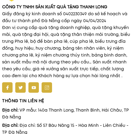
1. Giới Thiệu Về Xưởng Sản Xuất Bảng Vinh
CÔNG TY TNHH SẢN XUẤT QUÀ TẶNG THANH LONG
Danh
Giấy đăng ký kinh doanh số 0402230349 do sở kế hoạch và
đầu tư thành phố Đà Nẵng cấp ngày 04/04/2024
Trong các doanh nghiệp, tổ chức hay cá nhân, việc ghi
Đơn vị cung cấp quà tặng doanh nghiệp, quà tặng khuyến
nhận những đóng góp và thành tích xuất sắc là điều rất
mãi, quà tặng đại hội, quà tặng thân thiện môi trường, biểu
quan trọng. Một
bảng vinh danh
không chỉ thể hiện sự trân
trưng Pha lê, bộ để bàn pha lê, cúp pha lê, biểu trưng đĩa
trọng mà còn mang đến niềm tự hào và động lực cho người
đồng, huy hiệu, huy chương, bảng tên nhân viên, kỷ niệm
được trao tặng. Để đáp ứng nhu cầu này, chúng tôi –
xưởng
chương pha lê, kỷ niệm chương thủy tinh, bảng binh danh,
sản xuất bảng vinh danh
chuyên nghiệp – cam kết mang
sản xuất mẫu mã nội dung theo yêu cầu… Sản xuất nhanh
đến những sản phẩm chất lượng cao, mẫu mã đa dạng với
theo yêu cầu, giá rẻ xưởng sãn xuất trực tiếp, chất lượng
giá thành hợp lý.
cao đem lại cho Khách hàng sự lựa chọn hài lòng nhất .
Với nhiều năm kinh nghiệm trong ngành, chúng tôi sử dụng
các công nghệ hiện đại để chế tác
bảng vinh danh
theo
yêu cầu của khách hàng. Các sản phẩm của chúng tôi
THÔNG TIN LIÊN HỆ
không chỉ đẹp mắt mà còn đảm bảo độ bền cao, phù hợp
với mọi nhu cầu từ doanh nghiệp, tổ chức, trường học đến
Địa chỉ:
VP mẫu: 140a Thanh Long, Thanh Bình, Hải Châu, TP
cá nhân.
Đà Nẵng
Địa chỉ:
Địa chỉ: Số 57 Bàu Năng 15 - Hòa Minh - Liên Chiểu -
2. Các Loại Bảng Nổi Bật
TP Đà Nẵng