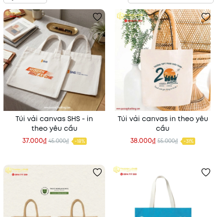
Túi vải canvas SHS - in
Túi vải canvas in theo yêu
theo yêu cầu
cầu
37.000₫
38.000₫
45.000₫
55.000₫
-18%
-31%