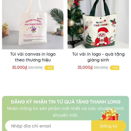
Túi vải canvas in logo
Túi vải in logo - quà tặng
theo thương hiệu
giáng sinh
35.000₫
35.000₫
220.000₫
220.000₫
-84%
-84%
ĐĂNG KÝ NHẬN TIN TỪ QUÀ TẶNG THANH LONG
Nhận thông tin sản phẩm mới nhất và các chương trình
khuyến mãi.
Đăng ký