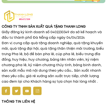
CÔNG TY TNHH SẢN XUẤT QUÀ TẶNG THANH LONG
Giấy đăng ký kinh doanh số 0402230349 do sở kế hoạch và
đầu tư thành phố Đà Nẵng cấp ngày 04/04/2024
Đơn vị cung cấp quà tặng doanh nghiệp, quà tặng khuyến
mãi, quà tặng đại hội, quà tặng thân thiện môi trường, biểu
trưng Pha lê, bộ để bàn pha lê, cúp pha lê, biểu trưng đĩa
đồng, huy hiệu, huy chương, bảng tên nhân viên, kỷ niệm
chương pha lê, kỷ niệm chương thủy tinh, bảng binh danh,
sản xuất mẫu mã nội dung theo yêu cầu… Sản xuất nhanh
theo yêu cầu, giá rẻ xưởng sãn xuất trực tiếp, chất lượng
cao đem lại cho Khách hàng sự lựa chọn hài lòng nhất .
THÔNG TIN LIÊN HỆ