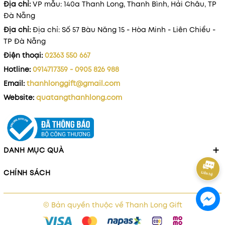
Địa chỉ:
VP mẫu: 140a Thanh Long, Thanh Bình, Hải Châu, TP
Đà Nẵng
Địa chỉ:
Địa chỉ: Số 57 Bàu Năng 15 - Hòa Minh - Liên Chiểu -
TP Đà Nẵng
Điện thoại:
02363 550 667
Hotline:
0914717359 - 0905 826 988
Email:
thanhlonggift@gmail.com
Website:
quatangthanhlong.com
DANH MỤC QUÀ
CHÍNH SÁCH
© Bản quyền thuộc về
Thanh Long Gift