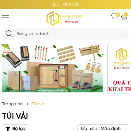
Giá Tốt Nhất
0
Trang chủ
Túi vải
TÚI VẢI
Bộ lọc
Sắp xếp:
Mặc định