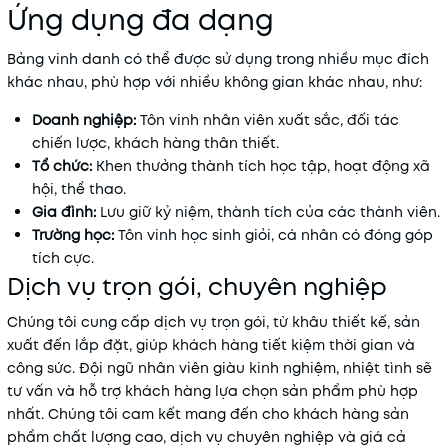
Ứng dụng đa dạng
Bảng vinh danh có thể được sử dụng trong nhiều mục đích
khác nhau, phù hợp với nhiều không gian khác nhau, như:
Doanh nghiệp:
Tôn vinh nhân viên xuất sắc, đối tác
chiến lược, khách hàng thân thiết.
Tổ chức:
Khen thưởng thành tích học tập, hoạt động xã
hội, thể thao.
Gia đình:
Lưu giữ kỷ niệm, thành tích của các thành viên.
Trường học:
Tôn vinh học sinh giỏi, cá nhân có đóng góp
tích cực.
Dịch vụ trọn gói, chuyên nghiệp
Chúng tôi cung cấp dịch vụ trọn gói, từ khâu thiết kế, sản
xuất đến lắp đặt, giúp khách hàng tiết kiệm thời gian và
công sức. Đội ngũ nhân viên giàu kinh nghiệm, nhiệt tình sẽ
tư vấn và hỗ trợ khách hàng lựa chọn sản phẩm phù hợp
nhất. Chúng tôi cam kết mang đến cho khách hàng sản
phẩm chất lượng cao, dịch vụ chuyên nghiệp và giá cả