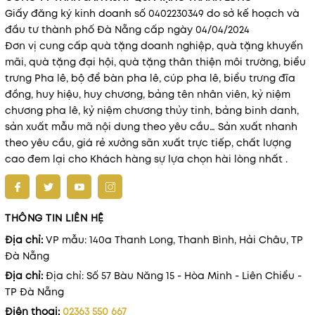
Giấy đăng ký kinh doanh số 0402230349 do sở kế hoạch và
đầu tư thành phố Đà Nẵng cấp ngày 04/04/2024
Đơn vị cung cấp quà tặng doanh nghiệp, quà tặng khuyến
mãi, quà tặng đại hội, quà tặng thân thiện môi trường, biểu
trưng Pha lê, bộ để bàn pha lê, cúp pha lê, biểu trưng đĩa
đồng, huy hiệu, huy chương, bảng tên nhân viên, kỷ niệm
chương pha lê, kỷ niệm chương thủy tinh, bảng binh danh,
sản xuất mẫu mã nội dung theo yêu cầu… Sản xuất nhanh
theo yêu cầu, giá rẻ xưởng sãn xuất trực tiếp, chất lượng
cao đem lại cho Khách hàng sự lựa chọn hài lòng nhất .
THÔNG TIN LIÊN HỆ
Địa chỉ:
VP mẫu: 140a Thanh Long, Thanh Bình, Hải Châu, TP
Đà Nẵng
Địa chỉ:
Địa chỉ: Số 57 Bàu Năng 15 - Hòa Minh - Liên Chiểu -
TP Đà Nẵng
Điện thoại:
02363 550 667