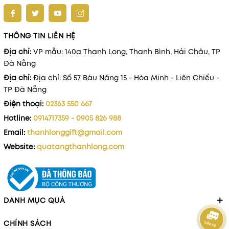
THÔNG TIN LIÊN HỆ
Địa chỉ:
VP mẫu: 140a Thanh Long, Thanh Bình, Hải Châu, TP
Đà Nẵng
Địa chỉ:
Địa chỉ: Số 57 Bàu Năng 15 - Hòa Minh - Liên Chiểu -
TP Đà Nẵng
Điện thoại:
02363 550 667
Hotline:
0914717359 - 0905 826 988
Email:
thanhlonggift@gmail.com
Website:
quatangthanhlong.com
DANH MỤC QUÀ
CHÍNH SÁCH