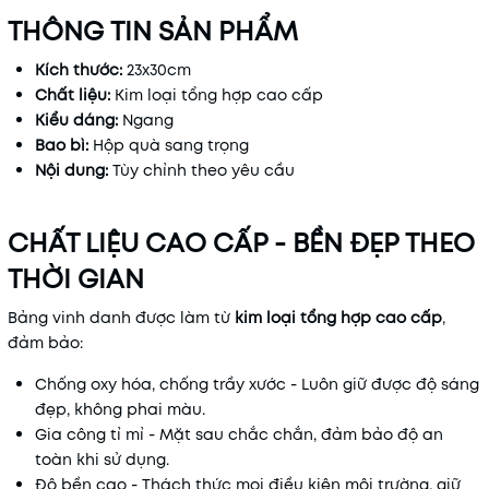
THÔNG TIN SẢN PHẨM
Kích thước:
23x30cm
Chất liệu:
Kim loại tổng hợp cao cấp
Kiểu dáng:
N
gang
Bao bì:
Hộp quà sang trọng
Nội dung:
Tùy chỉnh theo yêu cầu
CHẤT LIỆU CAO CẤP - BỀN ĐẸP THEO
THỜI GIAN
Bảng vinh danh được làm từ
kim loại tổng hợp cao cấp
,
đảm bảo:
Chống oxy hóa, chống trầy xước - Luôn giữ được độ sáng
đẹp, không phai màu.
Gia công tỉ mỉ - Mặt sau chắc chắn, đảm bảo độ an
toàn khi sử dụng.
Độ bền cao - Thách thức mọi điều kiện môi trường, giữ