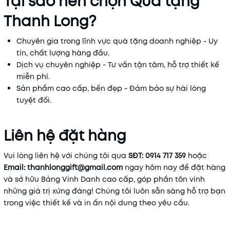
Tại sao nên chọn Quà tặng
Thanh Long?
Chuyên gia trong lĩnh vực quà tặng doanh nghiệp - Uy
tín, chất lượng hàng đầu.
Dịch vụ chuyên nghiệp - Tư vấn tận tâm, hỗ trợ thiết kế
miễn phí.
Sản phẩm cao cấp, bền đẹp - Đảm bảo sự hài lòng
tuyệt đối.
Liên hệ đặt hàng
Vui lòng liên hệ với chúng tôi qua
SĐT: 0914 717 359
hoặc
Email: thanhlonggift@gmail.com
ngay hôm nay để đặt hàng
và sở hữu Bảng Vinh Danh cao cấp, góp phần tôn vinh
những giá trị xứng đáng! Chúng tôi luôn sẵn sàng hỗ trợ bạn
trong việc thiết kế và in ấn nội dung theo yêu cầu.