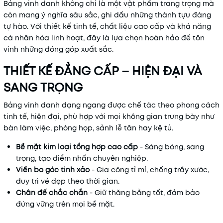
Bảng vinh danh không chỉ là một vật phẩm trang trọng mà
còn mang ý nghĩa sâu sắc, ghi dấu những thành tựu đáng
tự hào. Với thiết kế tinh tế, chất liệu cao cấp và khả năng
cá nhân hóa linh hoạt, đây là lựa chọn hoàn hảo để tôn
vinh những đóng góp xuất sắc.
THIẾT KẾ ĐẲNG CẤP – HIỆN ĐẠI VÀ
SANG TRỌNG
Bảng vinh danh dạng ngang được chế tác theo phong cách
tinh tế, hiện đại, phù hợp với mọi không gian trưng bày như
bàn làm việc, phòng họp, sảnh lễ tân hay kệ tủ.
Bề mặt kim loại tổng hợp cao cấp
- Sáng bóng, sang
trọng, tạo điểm nhấn chuyên nghiệp.
Viền bo góc tinh xảo
- Gia công tỉ mỉ, chống trầy xước,
duy trì vẻ đẹp theo thời gian.
Chân đế chắc chắn
- Giữ thăng bằng tốt, đảm bảo
đứng vững trên mọi bề mặt.