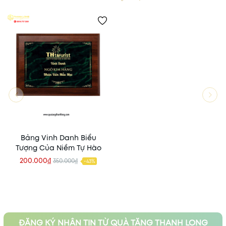
Bảng Vinh Danh Biểu
Tượng Của Niềm Tự Hào
200.000₫
350.000₫
-43%
ĐĂNG KÝ NHẬN TIN TỪ QUÀ TẶNG THANH LONG