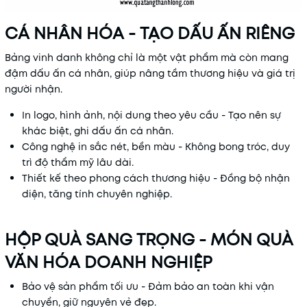
CÁ NHÂN HÓA - TẠO DẤU ẤN RIÊNG
Bảng vinh danh không chỉ là một vật phẩm mà còn mang
đậm dấu ấn cá nhân, giúp nâng tầm thương hiệu và giá trị
người nhận.
In logo, hình ảnh, nội dung theo yêu cầu - Tạo nên sự
khác biệt, ghi dấu ấn cá nhân.
Công nghệ in sắc nét, bền màu - Không bong tróc, duy
trì độ thẩm mỹ lâu dài.
Thiết kế theo phong cách thương hiệu - Đồng bộ nhận
diện, tăng tính chuyên nghiệp.
HỘP QUÀ SANG TRỌNG - MÓN QUÀ
VĂN HÓA DOANH NGHIỆP
Bảo vệ sản phẩm tối ưu - Đảm bảo an toàn khi vận
chuyển, giữ nguyên vẻ đẹp.