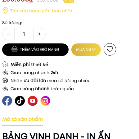
- 43%
Tìm cửa hàng gần bạn nhất
Số lượng:
−
+
THÊM VÀO GIỎ HÀNG
MUA NGAY
Miễn phí
thiết kế
Giao hàng nhanh
24h
Nhận
ưu đãi lớn
mua số lượng nhiều
Giao hàng
nhanh
toàn quốc
Mô tả sản phẩm
BẢNG VINH DANH - IN ẤN