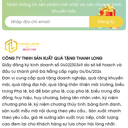
Nhận thông tin sản phẩm mới nhất và các chương trình
khuyến mãi.
Đăng ký
CÔNG TY TNHH SẢN XUẤT QUÀ TẶNG THANH LONG
Giấy đăng ký kinh doanh số 0402230349 do sở kế hoạch và
đầu tư thành phố Đà Nẵng cấp ngày 04/04/2024
Đơn vị cung cấp quà tặng doanh nghiệp, quà tặng khuyến
mãi, quà tặng đại hội, quà tặng thân thiện môi trường, biểu
trưng Pha lê, bộ để bàn pha lê, cúp pha lê, biểu trưng đĩa
đồng, huy hiệu, huy chương, bảng tên nhân viên, kỷ niệm
chương pha lê, kỷ niệm chương thủy tinh, bảng binh danh,
sản xuất mẫu mã nội dung theo yêu cầu… Sản xuất nhanh
theo yêu cầu, giá rẻ xưởng sãn xuất trực tiếp, chất lượng
cao đem lại cho Khách hàng sự lựa chọn hài lòng nhất .