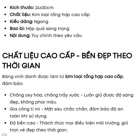
Kích thước:
24x30cm
Chất liệu:
Kim loại tổng hợp cao cấp
Kiểu dáng:
N
gang
Bao bì:
Hộp quà sang trọng
Nội dung:
Tùy chỉnh theo yêu cầu
CHẤT LIỆU CAO CẤP - BỀN ĐẸP THEO
THỜI GIAN
Bảng vinh danh được làm từ
kim loại tổng hợp cao cấp
,
đảm bảo:
Chống oxy hóa, chống trầy xước - Luôn giữ được độ sáng
đẹp, không phai màu.
Gia công tỉ mỉ - Mặt sau chắc chắn, đảm bảo độ an
toàn khi sử dụng.
Độ bền cao - Thách thức mọi điều kiện môi trường, giữ
trọn vẻ đẹp theo thời gian.