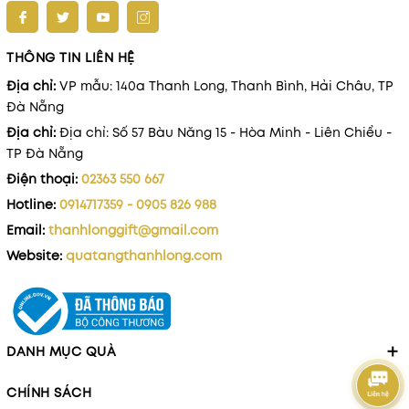
THÔNG TIN LIÊN HỆ
Địa chỉ:
VP mẫu: 140a Thanh Long, Thanh Bình, Hải Châu, TP
Đà Nẵng
Địa chỉ:
Địa chỉ: Số 57 Bàu Năng 15 - Hòa Minh - Liên Chiểu -
TP Đà Nẵng
Điện thoại:
02363 550 667
Hotline:
0914717359 - 0905 826 988
Email:
thanhlonggift@gmail.com
Website:
quatangthanhlong.com
DANH MỤC QUÀ
CHÍNH SÁCH