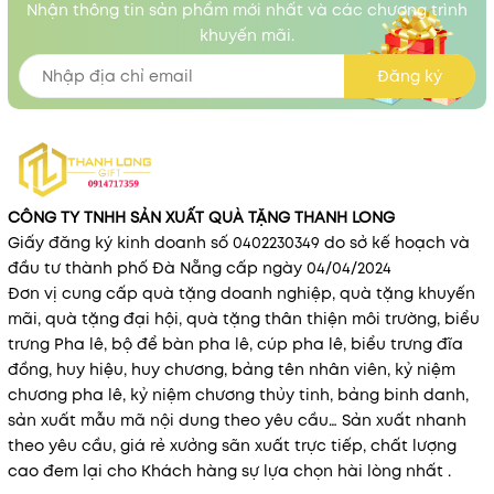
Nhận thông tin sản phẩm mới nhất và các chương trình
khuyến mãi.
Đăng ký
CÔNG TY TNHH SẢN XUẤT QUÀ TẶNG THANH LONG
Giấy đăng ký kinh doanh số 0402230349 do sở kế hoạch và
đầu tư thành phố Đà Nẵng cấp ngày 04/04/2024
Đơn vị cung cấp quà tặng doanh nghiệp, quà tặng khuyến
mãi, quà tặng đại hội, quà tặng thân thiện môi trường, biểu
trưng Pha lê, bộ để bàn pha lê, cúp pha lê, biểu trưng đĩa
đồng, huy hiệu, huy chương, bảng tên nhân viên, kỷ niệm
chương pha lê, kỷ niệm chương thủy tinh, bảng binh danh,
sản xuất mẫu mã nội dung theo yêu cầu… Sản xuất nhanh
theo yêu cầu, giá rẻ xưởng sãn xuất trực tiếp, chất lượng
cao đem lại cho Khách hàng sự lựa chọn hài lòng nhất .