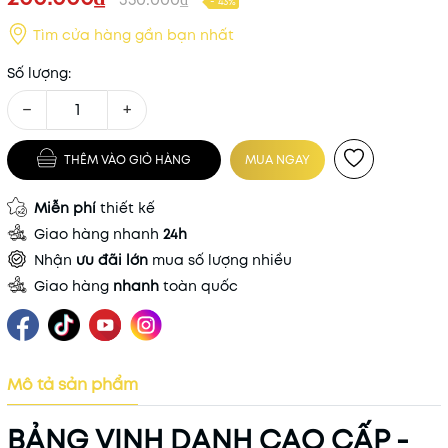
- 43%
Tìm cửa hàng gần bạn nhất
Số lượng:
−
+
THÊM VÀO GIỎ HÀNG
MUA NGAY
Miễn phí
thiết kế
Giao hàng nhanh
24h
Nhận
ưu đãi lớn
mua số lượng nhiều
Giao hàng
nhanh
toàn quốc
Mô tả sản phẩm
BẢNG VINH DANH CAO CẤP -