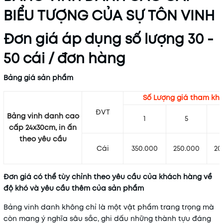
BIỂU TƯỢNG CỦA SỰ TÔN VINH
Đơn giá áp dụng số lượng 30 -
50 cái / đơn hàng
Bảng giá sản phẩm
Số Lượng giá tham kh
ĐVT
Bảng vinh danh cao
1
5
cấp 24x30cm, in ấn
theo yêu cầu
Cái
350.000
250.000
20
Đơn giá có thể tùy chỉnh theo yêu cầu của khách hàng về
độ khó và yêu cầu thêm của sản phẩm
Bảng vinh danh không chỉ là một vật phẩm trang trọng mà
còn mang ý nghĩa sâu sắc, ghi dấu những thành tựu đáng