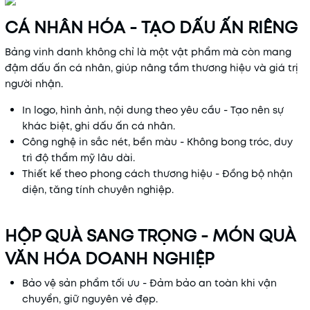
CÁ NHÂN HÓA - TẠO DẤU ẤN RIÊNG
Bảng vinh danh không chỉ là một vật phẩm mà còn mang
đậm dấu ấn cá nhân, giúp nâng tầm thương hiệu và giá trị
người nhận.
In logo, hình ảnh, nội dung theo yêu cầu - Tạo nên sự
khác biệt, ghi dấu ấn cá nhân.
Công nghệ in sắc nét, bền màu - Không bong tróc, duy
trì độ thẩm mỹ lâu dài.
Thiết kế theo phong cách thương hiệu - Đồng bộ nhận
diện, tăng tính chuyên nghiệp.
HỘP QUÀ SANG TRỌNG - MÓN QUÀ
VĂN HÓA DOANH NGHIỆP
Bảo vệ sản phẩm tối ưu - Đảm bảo an toàn khi vận
chuyển, giữ nguyên vẻ đẹp.