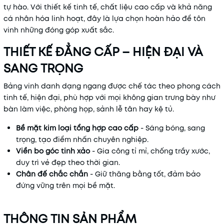
tự hào. Với thiết kế tinh tế, chất liệu cao cấp và khả năng
cá nhân hóa linh hoạt, đây là lựa chọn hoàn hảo để tôn
vinh những đóng góp xuất sắc.
THIẾT KẾ ĐẲNG CẤP – HIỆN ĐẠI VÀ
SANG TRỌNG
Bảng vinh danh dạng ngang được chế tác theo phong cách
tinh tế, hiện đại, phù hợp với mọi không gian trưng bày như
bàn làm việc, phòng họp, sảnh lễ tân hay kệ tủ.
Bề mặt kim loại tổng hợp cao cấp
- Sáng bóng, sang
trọng, tạo điểm nhấn chuyên nghiệp.
Viền bo góc tinh xảo
- Gia công tỉ mỉ, chống trầy xước,
duy trì vẻ đẹp theo thời gian.
Chân đế chắc chắn
- Giữ thăng bằng tốt, đảm bảo
đứng vững trên mọi bề mặt.
THÔNG TIN SẢN PHẨM