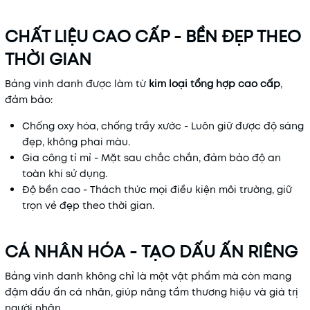
CHẤT LIỆU CAO CẤP - BỀN ĐẸP THEO
THỜI GIAN
Bảng vinh danh được làm từ
kim loại tổng hợp cao cấp
,
đảm bảo:
Chống oxy hóa, chống trầy xước - Luôn giữ được độ sáng
đẹp, không phai màu.
Gia công tỉ mỉ - Mặt sau chắc chắn, đảm bảo độ an
toàn khi sử dụng.
Độ bền cao - Thách thức mọi điều kiện môi trường, giữ
trọn vẻ đẹp theo thời gian.
CÁ NHÂN HÓA - TẠO DẤU ẤN RIÊNG
Bảng vinh danh không chỉ là một vật phẩm mà còn mang
đậm dấu ấn cá nhân, giúp nâng tầm thương hiệu và giá trị
người nhận.