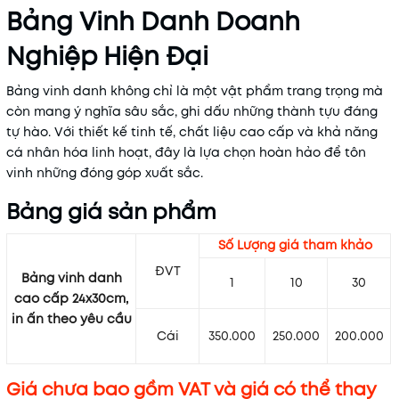
Bảng Vinh Danh Doanh
Nghiệp Hiện Đại
Bảng vinh danh không chỉ là một vật phẩm trang trọng mà
còn mang ý nghĩa sâu sắc, ghi dấu những thành tựu đáng
tự hào. Với thiết kế tinh tế, chất liệu cao cấp và khả năng
cá nhân hóa linh hoạt, đây là lựa chọn hoàn hảo để tôn
vinh những đóng góp xuất sắc.
Bảng giá sản phẩm
Số Lượng giá tham khảo
ĐVT
Bảng vinh danh
1
10
30
cao cấp 24x30cm,
in ấn theo yêu cầu
Cái
350.000
250.000
200.000
Giá chưa bao gồm VAT và giá có thể thay