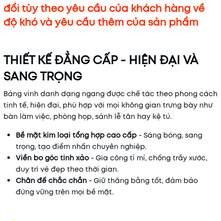
đổi tùy theo yêu cầu của khách hàng về
độ khó và yêu cầu thêm của sản phẩm
THIẾT KẾ ĐẲNG CẤP - HIỆN ĐẠI VÀ
SANG TRỌNG
Bảng vinh danh dạng ngang được chế tác theo phong cách
tinh tế, hiện đại, phù hợp với mọi không gian trưng bày như
bàn làm việc, phòng họp, sảnh lễ tân hay kệ tủ.
Bề mặt kim loại tổng hợp cao cấp
- Sáng bóng, sang
trọng, tạo điểm nhấn chuyên nghiệp.
Viền bo góc tinh xảo
- Gia công tỉ mỉ, chống trầy xước,
duy trì vẻ đẹp theo thời gian.
Chân đế chắc chắn
- Giữ thăng bằng tốt, đảm bảo
đứng vững trên mọi bề mặt.