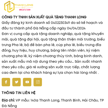
CÔNG TY TNHH SẢN XUẤT QUÀ TẶNG THANH LONG
Giấy đăng ký kinh doanh số 0402230349 do sở kế hoạch và
đầu tư thành phố Đà Nẵng cấp ngày 04/04/2024
Đơn vị cung cấp quà tặng doanh nghiệp, quà tặng khuyến
mãi, quà tặng đại hội, quà tặng thân thiện môi trường, biểu
trưng Pha lê, bộ để bàn pha lê, cúp pha lê, biểu trưng đĩa
đồng, huy hiệu, huy chương, bảng tên nhân viên, kỷ niệm
chương pha lê, kỷ niệm chương thủy tinh, bảng binh danh,
sản xuất mẫu mã nội dung theo yêu cầu… Sản xuất nhanh
theo yêu cầu, giá rẻ xưởng sãn xuất trực tiếp, chất lượng
cao đem lại cho Khách hàng sự lựa chọn hài lòng nhất .
THÔNG TIN LIÊN HỆ
Địa chỉ:
VP mẫu: 140a Thanh Long, Thanh Bình, Hải Châu, TP
Đà Nẵng