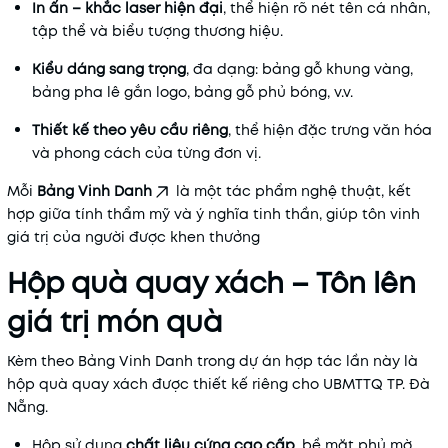
In ấn – khắc laser hiện đại
, thể hiện rõ nét tên cá nhân,
tập thể và biểu tượng thương hiệu.
Kiểu dáng sang trọng
, đa dạng: bảng gỗ khung vàng,
bảng pha lê gắn logo, bảng gỗ phủ bóng, v.v.
Thiết kế theo yêu cầu riêng
, thể hiện đặc trưng văn hóa
và phong cách của từng đơn vị.
Mỗi
Bảng Vinh Danh
là một tác phẩm nghệ thuật, kết
hợp giữa tính thẩm mỹ và ý nghĩa tinh thần, giúp tôn vinh
giá trị của người được khen thưởng
Hộp quà quay xách – Tôn lên
giá trị món quà
Kèm theo Bảng Vinh Danh trong dự án hợp tác lần này là
hộp quà quay xách được thiết kế riêng cho UBMTTQ TP. Đà
Nẵng.
Hộp sử dụng
chất liệu cứng cao cấp
, bề mặt phủ mờ