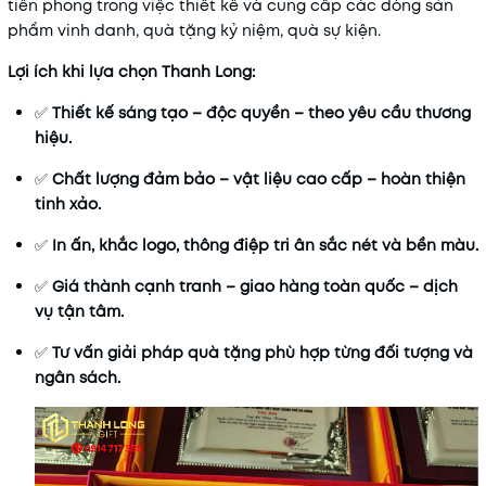
tiên phong trong việc thiết kế và cung cấp các dòng sản
phẩm vinh danh, quà tặng kỷ niệm, quà sự kiện.
Lợi ích khi lựa chọn Thanh Long:
✅
Thiết kế sáng tạo – độc quyền – theo yêu cầu thương
hiệu.
✅
Chất lượng đảm bảo – vật liệu cao cấp – hoàn thiện
tinh xảo.
✅
In ấn, khắc logo, thông điệp tri ân sắc nét và bền màu.
✅
Giá thành cạnh tranh – giao hàng toàn quốc – dịch
vụ tận tâm.
✅
Tư vấn giải pháp quà tặng phù hợp từng đối tượng và
ngân sách.