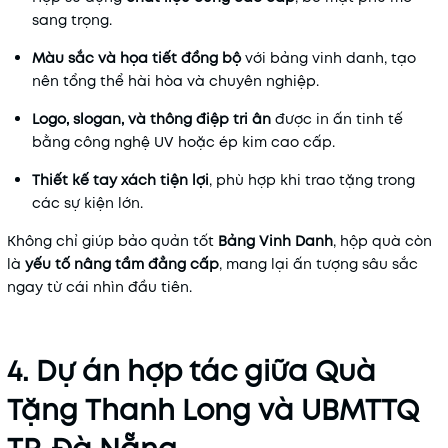
sang trọng.
Màu sắc và họa tiết đồng bộ
với bảng vinh danh, tạo
nên tổng thể hài hòa và chuyên nghiệp.
Logo, slogan, và thông điệp tri ân
được in ấn tinh tế
bằng công nghệ UV hoặc ép kim cao cấp.
Thiết kế tay xách tiện lợi
, phù hợp khi trao tặng trong
các sự kiện lớn.
Không chỉ giúp bảo quản tốt
Bảng Vinh Danh
, hộp quà còn
là
yếu tố nâng tầm đẳng cấp
, mang lại ấn tượng sâu sắc
ngay từ cái nhìn đầu tiên.
4. Dự án hợp tác giữa Quà
Tặng Thanh Long và UBMTTQ