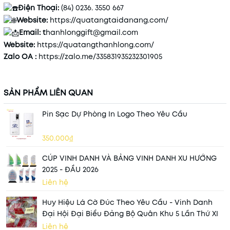
Điện Thoại:
(84) 0236. 3550 667
Website:
https://quatangtaidanang.com/
Email: t
hanhlonggift@gmail.com
Website:
https://quatangthanhlong.com/
Zalo OA :
https://zalo.me/335831935232301905
SẢN PHẨM LIÊN QUAN
Pin Sạc Dự Phòng In Logo Theo Yêu Cầu
350.000₫
CÚP VINH DANH VÀ BẢNG VINH DANH XU HƯỚNG
2025 - ĐẦU 2026
Liên hệ
Huy Hiệu Lá Cờ Đúc Theo Yêu Cầu - Vinh Danh
Đại Hội Đại Biểu Đảng Bộ Quân Khu 5 Lần Thứ XI
Liên hệ