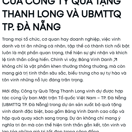
CỦA CÔNG TY QUÀ TẶNG
THANH LONG VÀ UBMTTQ
TP. ĐÀ NẴNG
Trong mọi tổ chức, cơ quan hay doanh nghiệp, việc vinh
danh và tri ân những cá nhân, tập thể có thành tích nổi bật
luôn là một phần quan trọng, thể hiện sự ghi nhận và khích
lệ tinh thần cống hiến. Chính vì vậy,
Bảng Vinh Danh
không chỉ là vật phẩm khen thưởng thông thường, mà còn
mang giá trị tinh thần sâu sắc, biểu trưng cho sự tự hào và
tôn vinh những nỗ lực đáng trân trọng.
Mới đây, Công ty Quà Tặng Thanh Long vinh dự được hợp
tác cùng Ủy ban Mặt trận Tổ quốc Việt Nam – TP. Đà Nẵng
(UBMTTQ TP. Đà Nẵng) trong dự án sản xuất bộ quà tặng
vinh danh đặc biệt, bao gồm Bảng Vinh Danh cao cấp và
hộp quà quay xách sang trọng. Dự án không chỉ mang ý
nghĩa tri ân mà còn thể hiện tinh thần gắn kết, tôn vinh và
lan tỏa những giá trị tốt đẹp trong cộng đồng.