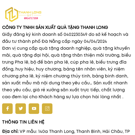
CÔNG TY TNHH SẢN XUẤT QUÀ TẶNG THANH LONG
Giấy đăng ký kinh doanh số 0402230349 do sở kế hoạch và
đầu tư thành phố Đà Nẵng cấp ngày 04/04/2024
Đơn vị cung cấp quà tặng doanh nghiệp, quà tặng khuyến
mãi, quà tặng đại hội, quà tặng thân thiện môi trường, biểu
trưng Pha lê, bộ để bàn pha lê, cúp pha lê, biểu trưng đĩa
đồng, huy hiệu, huy chương, bảng tên nhân viên, kỷ niệm
chương pha lê, kỷ niệm chương thủy tinh, bảng binh danh,
sản xuất mẫu mã nội dung theo yêu cầu… Sản xuất nhanh
theo yêu cầu, giá rẻ xưởng sãn xuất trực tiếp, chất lượng
cao đem lại cho Khách hàng sự lựa chọn hài lòng nhất .
THÔNG TIN LIÊN HỆ
Địa chỉ:
VP mẫu: 140a Thanh Long, Thanh Bình, Hải Châu, TP