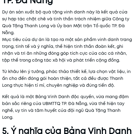
TP. Đà Nẵng
Dự án sản xuất bộ quà tặng vinh danh này là kết quả của
sự hợp tác chặt chẽ và tinh thần trách nhiệm giữa Công ty
Quà Tặng Thanh Long và Ủy ban Mặt trận Tổ quốc TP. Đà
Nẵng.
Mục tiêu của dự án là tạo ra một sản phẩm vinh danh trang
trọng, tinh tế và ý nghĩa, thể hiện tinh thần đoàn kết, ghi
nhận và tri ân những đóng góp tích cực của các cá nhân,
tập thể trong công tác xã hội và phát triển cộng đồng.
Từ khâu lên ý tưởng, phác thảo thiết kế, lựa chọn vật liệu, in
ấn cho đến đóng gói hoàn thiện, tất cả đều được Thanh
Long thực hiện tỉ mỉ, chuyên nghiệp và đúng tiến độ.
Kết quả là một Bảng Vinh Danh độc quyền, vừa mang đậm
bản sắc riêng của UBMTTQ TP. Đà Nẵng, vừa thể hiện tay
nghề, uy tín và tâm huyết của đội ngũ Quà Tặng Thanh
Long.
5. Ý nghĩa của Bảng Vinh Danh