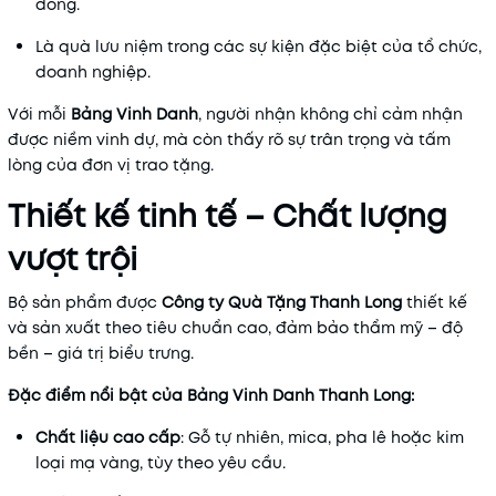
đồng.
Là quà lưu niệm trong các sự kiện đặc biệt của tổ chức,
doanh nghiệp.
Với mỗi
Bảng Vinh Danh
, người nhận không chỉ cảm nhận
được niềm vinh dự, mà còn thấy rõ sự trân trọng và tấm
lòng của đơn vị trao tặng.
Thiết kế tinh tế – Chất lượng
vượt trội
Bộ sản phẩm được
Công ty Quà Tặng Thanh Long
thiết kế
và sản xuất theo tiêu chuẩn cao, đảm bảo
thẩm mỹ – độ
bền – giá trị biểu trưng.
Đặc điểm nổi bật của Bảng Vinh Danh Thanh Long:
Chất liệu cao cấp
: Gỗ tự nhiên, mica, pha lê hoặc kim
loại mạ vàng, tùy theo yêu cầu.