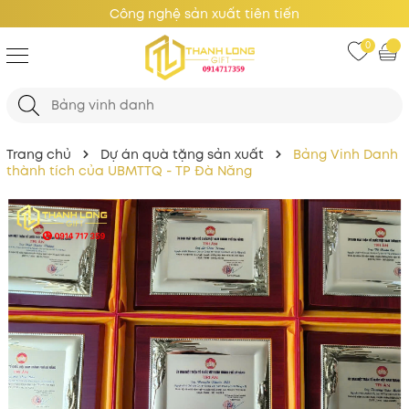
Công nghệ sản xuất tiên tiến
0
Trang chủ
Dự án quà tặng sản xuất
Bảng Vinh Danh
thành tích của UBMTTQ - TP Đà Năng