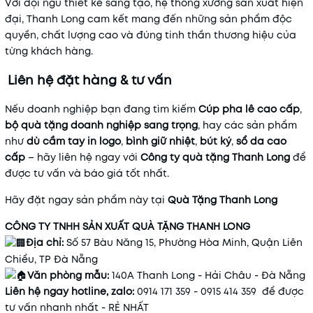
Với đội ngũ thiết kế sáng tạo, hệ thống xưởng sản xuất hiện
đại, Thanh Long cam kết mang đến những sản phẩm độc
quyền, chất lượng cao và đúng tinh thần thương hiệu của
từng khách hàng.
Liên hệ đặt hàng & tư vấn
Nếu doanh nghiệp bạn đang tìm kiếm
Cúp pha lê cao cấp
,
bộ quà tặng doanh nghiệp sang trọng
, hay các sản phẩm
như
dù cầm tay in logo
,
bình giữ nhiệt
,
bút ký
,
sổ da cao
cấp
– hãy liên hệ ngay với
Công ty quà tặng Thanh Long
để
được tư vấn và báo giá tốt nhất.
Hãy đặt ngay sản phẩm này tại
Quà
Tặng
Thanh
Long
CÔNG TY TNHH SẢN XUẤT QUÀ TẶNG THANH LONG
Địa chỉ:
Số 57 Bàu Năng 15, Phường Hòa Minh, Quận Liên
Chiểu, TP Đà Nẵng
Văn phòng mẫu:
140A Thanh Long - Hải Châu - Đà Nẵng
Liên hệ ngay hotline, zalo:
0914 171 359 - 0915 414 359 để được
tư vấn nhanh nhất - RẺ NHẤT