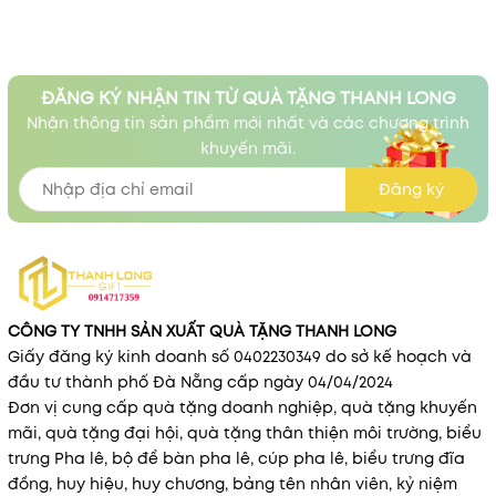
ĐĂNG KÝ NHẬN TIN TỪ QUÀ TẶNG THANH LONG
Nhận thông tin sản phẩm mới nhất và các chương trình
khuyến mãi.
Đăng ký
CÔNG TY TNHH SẢN XUẤT QUÀ TẶNG THANH LONG
Giấy đăng ký kinh doanh số 0402230349 do sở kế hoạch và
đầu tư thành phố Đà Nẵng cấp ngày 04/04/2024
Đơn vị cung cấp quà tặng doanh nghiệp, quà tặng khuyến
mãi, quà tặng đại hội, quà tặng thân thiện môi trường, biểu
trưng Pha lê, bộ để bàn pha lê, cúp pha lê, biểu trưng đĩa
đồng, huy hiệu, huy chương, bảng tên nhân viên, kỷ niệm