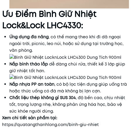
Ưu Điểm Bình Giữ Nhiệt
Lock&Lock LHC4330:
Ứng dụng đa năng
, có thể mang theo khi đi dã ngoại
ngoài trời, picnic, leo núi, hoặc sử dụng tại trường học,
văn phòng.
Nắp bình tháo lắp
dễ dàng chùi rửa, thiết kế 3 lớp giúp
giữ nhiệt tốt hơn.
Nắp nhựa PP an toàn
, có bộ lọc tiện dụng giúp uống trà
hoặc thức uống có đá mà không bị lợn cợn.
Chất liệu thép không gỉ SUS 304
, độ bền cao, chịu nhiệt
tốt, trọng lượng nhẹ, không phản ứng hóa học, bảo vệ
sức khỏe người dùng.
Xem chi tiết sản phẩm tại:
https
://quatangthanhlong
.com
/binh
-giu
-nhiet