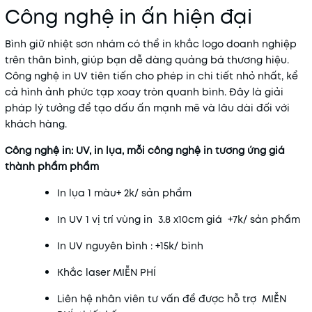
Công nghệ in ấn hiện đại
Bình giữ nhiệt sơn nhám có thể
in khắc logo
doanh nghiệp
trên thân bình, giúp bạn dễ dàng quảng bá thương hiệu.
Công nghệ in UV
tiên tiến cho phép in chi tiết nhỏ nhất, kể
cả hình ảnh phức tạp xoay tròn quanh bình. Đây là giải
pháp lý tưởng để tạo dấu ấn mạnh mẽ và lâu dài đối với
khách hàng.
Công nghệ in: UV, in lụa, mỗi công nghệ in tương ứng giá
thành phẩm phẩm
In lụa 1 màu+ 2k/ sản phẩm
In UV 1 vị trí vùng in 3.8 x10cm giá +7k/ sản phẩm
In UV nguyên bình : +15k/ bình
Khắc laser MIỄN PHÍ
Liên hệ nhân viên tư vấn để được hỗ trợ
MIỄN