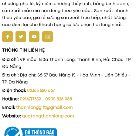
chương pha lê, kỷ niệm chương thủy tinh, bảng binh danh,
sản xuất mẫu mã nội dung theo yêu cầu… Sản xuất nhanh
theo yêu cầu, giá rẻ xưởng sãn xuất trực tiếp, chất lượng
cao đem lại cho Khách hàng sự lựa chọn hài lòng nhất .
THÔNG TIN LIÊN HỆ
Địa chỉ:
VP mẫu: 140a Thanh Long, Thanh Bình, Hải Châu, TP
Đà Nẵng
Địa chỉ:
Địa chỉ: Số 57 Bàu Năng 15 - Hòa Minh - Liên Chiểu -
TP Đà Nẵng
Điện thoại:
02363 550 667
Hotline:
0914717359 - 0905 826 988
Email:
thanhlonggift@gmail.com
Website:
quatangthanhlong.com