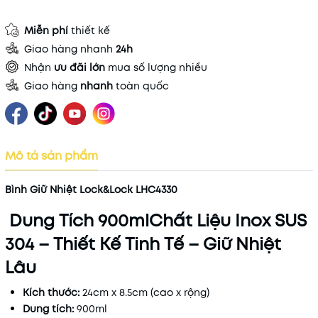
Miễn phí
thiết kế
Giao hàng nhanh
24h
Nhận
ưu đãi lớn
mua số lượng nhiều
Giao hàng
nhanh
toàn quốc
Mô tả sản phẩm
Bình Giữ Nhiệt Lock&Lock LHC4330
Dung Tích 900ml
Chất Liệu Inox SUS
304 – Thiết Kế Tinh Tế – Giữ Nhiệt
Lâu
Kích thước:
24cm x 8.5cm (cao x rộng)
Dung tích:
900ml