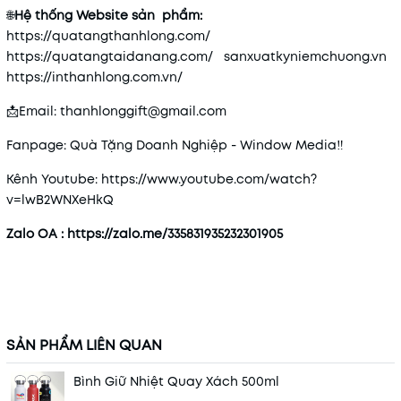
🌐
Hệ thống Website sản phẩm:
https://quatangthanhlong.com/
https://quatangtaidanang.com/
sanxuatkyniemchuong.vn
https://inthanhlong.com.vn/
📩Email: thanhlonggift@gmail.com
Fanpage: Quà Tặng Doanh Nghiệp - Window Media‼
Kênh Youtube: https://www.youtube.com/watch?
v=lwB2WNXeHkQ
Zalo OA :
https://zalo.me/335831935232301905
SẢN PHẨM LIÊN QUAN
Bình Giữ Nhiệt Quay Xách 500ml