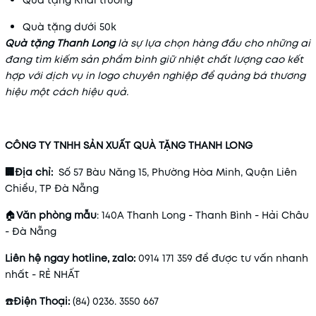
Quà tặng Khai trương
Quà tặng dưới 50k
Quà tặng Thanh Long
là sự lựa chọn hàng đầu cho những ai
đang tìm kiếm sản phẩm bình giữ nhiệt chất lượng cao kết
hợp với dịch vụ in logo chuyên nghiệp để quảng bá thương
hiệu một cách hiệu quả.
CÔNG TY TNHH SẢN XUẤT QUÀ TẶNG THANH LONG
🏢Địa chỉ:
Số 57 Bàu Năng 15, Phường Hòa Minh, Quận Liên
Chiểu, TP Đà Nẵng
🏠
Văn phòng mẫu
: 140A Thanh Long - Thanh Bình - Hải Châu
- Đà Nẵng
Liên hệ ngay hotline, zalo:
0914 171 359 để được tư vấn nhanh
nhất - RẺ NHẤT
☎️
Điện Thoại:
(84) 0236. 3550 667