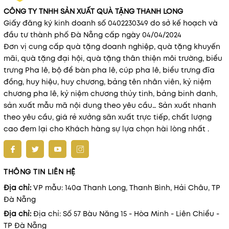
CÔNG TY TNHH SẢN XUẤT QUÀ TẶNG THANH LONG
Giấy đăng ký kinh doanh số 0402230349 do sở kế hoạch và
đầu tư thành phố Đà Nẵng cấp ngày 04/04/2024
Đơn vị cung cấp quà tặng doanh nghiệp, quà tặng khuyến
mãi, quà tặng đại hội, quà tặng thân thiện môi trường, biểu
trưng Pha lê, bộ để bàn pha lê, cúp pha lê, biểu trưng đĩa
đồng, huy hiệu, huy chương, bảng tên nhân viên, kỷ niệm
chương pha lê, kỷ niệm chương thủy tinh, bảng binh danh,
sản xuất mẫu mã nội dung theo yêu cầu… Sản xuất nhanh
theo yêu cầu, giá rẻ xưởng sãn xuất trực tiếp, chất lượng
cao đem lại cho Khách hàng sự lựa chọn hài lòng nhất .
THÔNG TIN LIÊN HỆ
Địa chỉ:
VP mẫu: 140a Thanh Long, Thanh Bình, Hải Châu, TP
Đà Nẵng
Địa chỉ:
Địa chỉ: Số 57 Bàu Năng 15 - Hòa Minh - Liên Chiểu -
TP Đà Nẵng