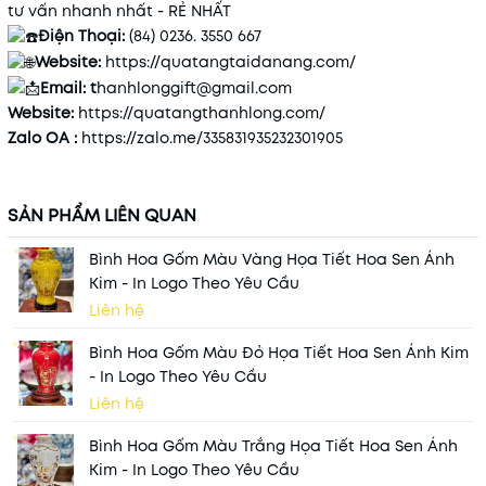
tư vấn nhanh nhất - RẺ NHẤT
Điện Thoại:
(84) 0236. 3550 667
Website:
https://quatangtaidanang.com/
Email: t
hanhlonggift@gmail.com
Website:
https://quatangthanhlong.com/
Zalo OA :
https://zalo.me/335831935232301905
SẢN PHẨM LIÊN QUAN
Bình Hoa Gốm Màu Vàng Họa Tiết Hoa Sen Ánh
Kim - In Logo Theo Yêu Cầu
Liên hệ
Bình Hoa Gốm Màu Đỏ Họa Tiết Hoa Sen Ánh Kim
- In Logo Theo Yêu Cầu
Liên hệ
Bình Hoa Gốm Màu Trắng Họa Tiết Hoa Sen Ánh
Kim - In Logo Theo Yêu Cầu