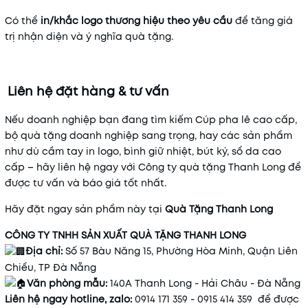
Có thể
in/khắc logo thương hiệu theo yêu cầu
để tăng giá
trị nhận diện và ý nghĩa quà tặng.
Liên hệ đặt hàng & tư vấn
Nếu doanh nghiệp bạn đang tìm kiếm Cúp pha lê cao cấp,
bộ quà tặng doanh nghiệp sang trọng, hay các sản phẩm
như dù cầm tay in logo, bình giữ nhiệt, bút ký, sổ da cao
cấp – hãy liên hệ ngay với Công ty quà tặng Thanh Long để
được tư vấn và báo giá tốt nhất.
Hãy đặt ngay sản phẩm này tại
Quà
Tặng
Thanh
Long
CÔNG TY TNHH SẢN XUẤT QUÀ TẶNG THANH LONG
Địa chỉ:
Số 57 Bàu Năng 15, Phường Hòa Minh, Quận Liên
Chiểu, TP Đà Nẵng
Văn phòng mẫu:
140A Thanh Long - Hải Châu - Đà Nẵng
Liên hệ ngay hotline, zalo:
0914 171 359 - 0915 414 359 để được