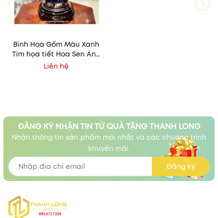
Bình Hoa Gốm Màu Xanh
Tím họa tiết Hoa Sen Ánh
Kim - In logo theo yêu cầu
Liên hệ
ĐĂNG KÝ NHẬN TIN TỪ QUÀ TẶNG THANH LONG
Nhận thông tin sản phẩm mới nhất và các chương trình
khuyến mãi.
Đăng ký