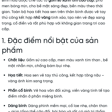
Bình hoa được chế tác từ
gốm sứ xanh tím cao cấp
, phủ
men bóng mịn, cho bề mặt sáng đẹp, bền màu theo thời
gian. Toàn bộ họa tiết hoa sen trên thân bình được vẽ tay
thủ công kết hợp
nhũ vàng
tinh xảo, tạo nên vẻ đẹp sang
trọng, cổ điển và rất phù hợp với không gian trang trí cao
cấp.
1. Đặc điểm nổi bật của sản
phẩm
Chất liệu
: Gốm sứ cao cấp, men màu xanh tím than , bề
mặt nhẵn mịn, chống bám bụi nhẹ.
Họa tiết
: Hoa sen vẽ tay thủ công, kết hợp tông nâu –
vàng ánh kim sang trọng.
Phần cổ bình
: Vẽ hoa văn đối xứng, viền vàng tinh tế tạo
điểm nhấn ở phần miệng bình.
Dáng bình
: Dáng phình mềm mại, cổ loe nhẹ, chân thon
– giúp tổng thể cân đối, hài hòa và rất có giá trị thẩm