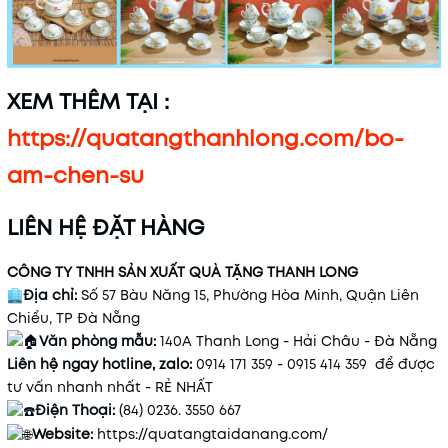
XEM THÊM TẠI :
https://quatangthanhlong.com/bo-
am-chen-su
LIÊN HỆ ĐẶT HÀNG
CÔNG TY TNHH SẢN XUẤT QUÀ TẶNG THANH LONG
Địa chỉ:
Số 57 Bàu Năng 15, Phường Hòa Minh, Quận Liên
Chiểu, TP Đà Nẵng
Văn phòng mẫu:
140A Thanh Long - Hải Châu - Đà Nẵng
Liên hệ ngay hotline, zalo:
0914 171 359 - 0915 414 359 để được
tư vấn nhanh nhất - RẺ NHẤT
Điện Thoại:
(84) 0236. 3550 667
Website:
https://quatangtaidanang.com/