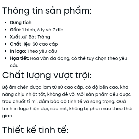
Thông tin sản phẩm:
Dung tích:
Gồm:
1 bình, 6 ly và 7 đĩa
Xuất xứ:
Bát Tràng
Chất liệu:
Sứ cao cấp
In logo:
Theo yêu cầu
Họa tiết:
Hoa văn đa dạng, có thể tùy chọn theo yêu
cầu
Chất lượng vượt trội:
Bộ ấm chén được làm từ sứ cao cấp, có độ bền cao, khả
năng chịu nhiệt tốt, không dễ vỡ. Mỗi sản phẩm đều được
trau chuốt tỉ mỉ, đảm bảo độ tinh tế và sang trọng. Quá
trình in logo hiện đại, sắc nét, không bị phai màu theo thời
gian.
Thiết kế tinh tế: