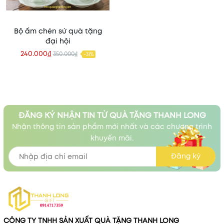
Bộ ấm chén sứ quà tặng
đại hội
240.000₫
350.000₫
-31%
ĐĂNG KÝ NHẬN TIN TỪ QUÀ TẶNG THANH LONG
Nhận thông tin sản phẩm mới nhất và các chương trình
khuyến mãi.
Đăng ký
CÔNG TY TNHH SẢN XUẤT QUÀ TẶNG THANH LONG