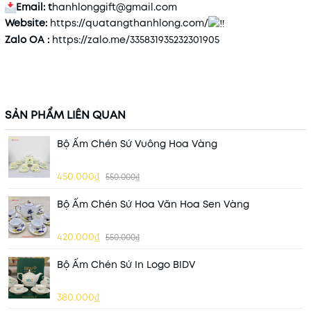
Email: t
hanhlonggift@gmail.com
Website:
https://quatangthanhlong.com/
Zalo OA :
https://zalo.me/335831935232301905
SẢN PHẨM LIÊN QUAN
Bộ Ấm Chén Sứ Vuông Hoa Vàng
450.000₫
550.000₫
Bộ Ấm Chén Sứ Hoa Văn Hoa Sen Vàng
420.000₫
550.000₫
Bộ Ấm Chén Sứ In Logo BIDV
380.000₫