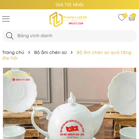
Giá Tốt Nhất
0
Trang chủ
Bộ ấm chén sứ
Bộ ấm chén sứ quà tặng
đại hội