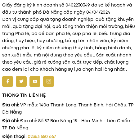
Giấy đăng ký kinh doanh số 0402230349 do sở kế hoạch và
đầu tư thành phố Đà Nẵng cấp ngày 04/04/2024
Đơn vị cung cấp quà tặng doanh nghiệp, quà tặng khuyến
mãi, quà tặng đại hội, quà tặng thân thiện môi trường, biểu
trưng Pha lê, bộ để bàn pha lê, cúp pha lê, biểu trưng đĩa
đồng, huy hiệu, huy chương, bảng tên nhân viên, kỷ niệm
chương pha lê, kỷ niệm chương thủy tinh, bảng binh danh,
sản xuất mẫu mã nội dung theo yêu cầu… Sản xuất nhanh
theo yêu cầu, giá rẻ xưởng sãn xuất trực tiếp, chất lượng
cao đem lại cho Khách hàng sự lựa chọn hài lòng nhất .
THÔNG TIN LIÊN HỆ
Địa chỉ:
VP mẫu: 140a Thanh Long, Thanh Bình, Hải Châu, TP
Đà Nẵng
Địa chỉ:
Địa chỉ: Số 57 Bàu Năng 15 - Hòa Minh - Liên Chiểu -
TP Đà Nẵng
Điện thoại:
02363 550 667