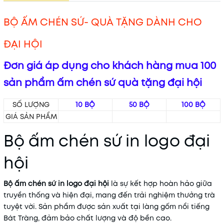
BỘ ẤM CHÉN SỨ- QUÀ TẶNG DÀNH CHO
ĐẠI HỘI
Đơn giá áp dụng cho khách hàng mua 100
sản phẩm ấm chén sứ quà tặng đại hội
SỐ LƯỢNG
10 BỘ
50 BỘ
100 BỘ
GIÁ SẢN PHẨM
Bộ ấm chén sứ in logo đại
hội
Bộ ấm chén sứ in logo đại hội
là sự kết hợp hoàn hảo giữa
truyền thống và hiện đại, mang đến trải nghiệm thưởng trà
tuyệt vời. Sản phẩm được sản xuất tại làng gốm nổi tiếng
Bát Tràng, đảm bảo chất lượng và độ bền cao.