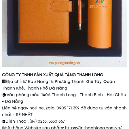
CÔNG TY TNHH SẢN XUẤT QUÀ TẶNG THANH LONG
🏢
Địa chỉ: 57 Bàu Năng 15, Phường Thanh Khê Tây, Quận
Thanh Khê, Thành Phố Đà Nẵng
🏠
Văn phòng mẫu: 140A Thanh Long - Thanh Bình - Hải Châu
- Đà Nẵng
Liên hệ ngay hotline, zalo: 0905 171 359 để được tư vấn nhanh
nhất - RẺ NHẤT
☎️
Điện Thoại: (84) 0236. 3550 667
🌐
Hệ thống Website sản phẩm:
https://inthanhlong.com.vn/