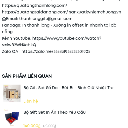
https://quatangthanhlong.com/
https://quatangtaidanang.com/
sanxuatkyniemchuong.vn
📩
Email: thanhlonggift@gmail.com
Fanpage: In thanh long - Xưởng in offset in nhanh tại đà
nẵng
Kênh Youtube:
https://www.youtube.com/watch?
v=lwB2WNXeHkQ
Zalo OA :
https://zalo.me/335831935232301905
SẢN PHẨM LIÊN QUAN
Bộ Gift Set Sổ Da - Bút Bi - Bình Giữ Nhiệt Tre
Liên hệ
Bộ Gift Set In Ấn Theo Yêu Cầu
140.000₫
175.000₫