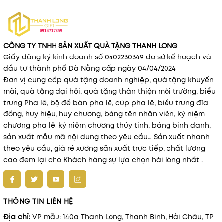
CÔNG TY TNHH SẢN XUẤT QUÀ TẶNG THANH LONG
Giấy đăng ký kinh doanh số 0402230349 do sở kế hoạch và
đầu tư thành phố Đà Nẵng cấp ngày 04/04/2024
Đơn vị cung cấp quà tặng doanh nghiệp, quà tặng khuyến
mãi, quà tặng đại hội, quà tặng thân thiện môi trường, biểu
trưng Pha lê, bộ để bàn pha lê, cúp pha lê, biểu trưng đĩa
đồng, huy hiệu, huy chương, bảng tên nhân viên, kỷ niệm
chương pha lê, kỷ niệm chương thủy tinh, bảng binh danh,
sản xuất mẫu mã nội dung theo yêu cầu… Sản xuất nhanh
theo yêu cầu, giá rẻ xưởng sãn xuất trực tiếp, chất lượng
cao đem lại cho Khách hàng sự lựa chọn hài lòng nhất .
THÔNG TIN LIÊN HỆ
Địa chỉ:
VP mẫu: 140a Thanh Long, Thanh Bình, Hải Châu, TP