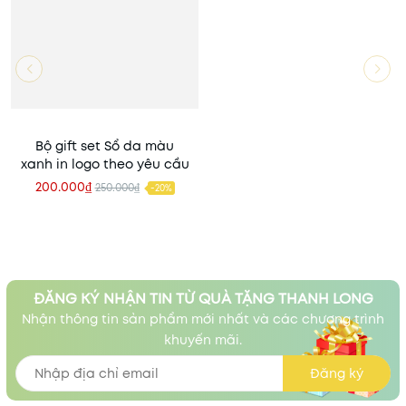
Bộ gift set Sổ da màu
xanh in logo theo yêu cầu
200.000₫
250.000₫
-20%
ĐĂNG KÝ NHẬN TIN TỪ QUÀ TẶNG THANH LONG
Nhận thông tin sản phẩm mới nhất và các chương trình
khuyến mãi.
Đăng ký