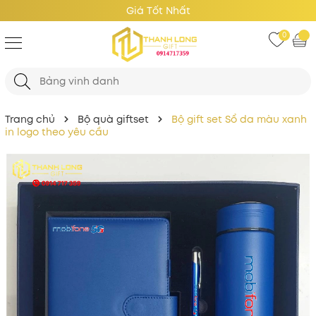
Giá Tốt Nhất
0
Trang chủ
Bộ quà giftset
Bộ gift set Sổ da màu xanh
in logo theo yêu cầu