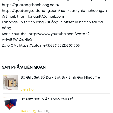
https://quatangthanhlong.com/
https://quatangtaidanang.com/
sanxuatkyniemchuong.vn
📩
Email: thanhlonggift@gmail.com
Fanpage: In thanh long - Xưởng in offset in nhanh tại đà
nẵng
Kênh Youtube:
https://www.youtube.com/watch?
v=lwB2WNXeHkQ
Zalo OA :
https://zalo.me/335831935232301905
SẢN PHẨM LIÊN QUAN
Bộ Gift Set Sổ Da - Bút Bi - Bình Giữ Nhiệt Tre
Liên hệ
Bộ Gift Set In Ấn Theo Yêu Cầu
140.000₫
175.000₫