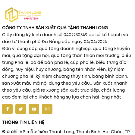
CÔNG TY TNHH SẢN XUẤT QUÀ TẶNG THANH LONG
Giấy đăng ký kinh doanh số 0402230349 do sở kế hoạch và
đầu tư thành phố Đà Nẵng cấp ngày 04/04/2024
Đơn vị cung cấp quà tặng doanh nghiệp, quà tặng khuyến
mãi, quà tặng đại hội, quà tặng thân thiện môi trường, biểu
trưng Pha lê, bộ để bàn pha lê, cúp pha lê, biểu trưng đĩa
đồng, huy hiệu, huy chương, bảng tên nhân viên, kỷ niệm
chương pha lê, kỷ niệm chương thủy tinh, bảng binh danh,
sản xuất mẫu mã nội dung theo yêu cầu… Sản xuất nhanh
theo yêu cầu, giá rẻ xưởng sãn xuất trực tiếp, chất lượng
cao đem lại cho Khách hàng sự lựa chọn hài lòng nhất .
THÔNG TIN LIÊN HỆ
Địa chỉ:
VP mẫu: 140a Thanh Long, Thanh Bình, Hải Châu, TP