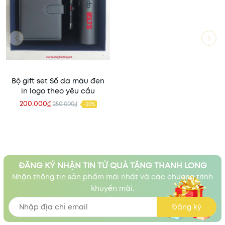
Bộ gift set Sổ da màu đen
in logo theo yêu cầu
200.000₫
250.000₫
-20%
ĐĂNG KÝ NHẬN TIN TỪ QUÀ TẶNG THANH LONG
Nhận thông tin sản phẩm mới nhất và các chương trình
khuyến mãi.
Đăng ký