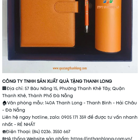
CÔNG TY TNHH SẢN XUẤT QUÀ TẶNG THANH LONG
🏢
Địa chỉ: 57 Bàu Năng 15, Phường Thanh Khê Tây, Quận
Thanh Khê, Thành Phố Đà Nẵng
🏠
Văn phòng mẫu: 140A Thanh Long - Thanh Bình - Hải Châu
- Đà Nẵng
Liên hệ ngay hotline, zalo: 0905 171 359 để được tư vấn nhanh
nhất - RẺ NHẤT
☎️
Điện Thoại: (84) 0236. 3550 667
🌐
Hệ thống Website sản phẩm:
https://inthanhlong.com.vn/