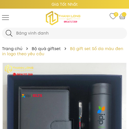
Giá Tốt Nhất
0
Trang chủ
Bộ quà giftset
Bộ gift set Sổ da màu đen
in logo theo yêu cầu