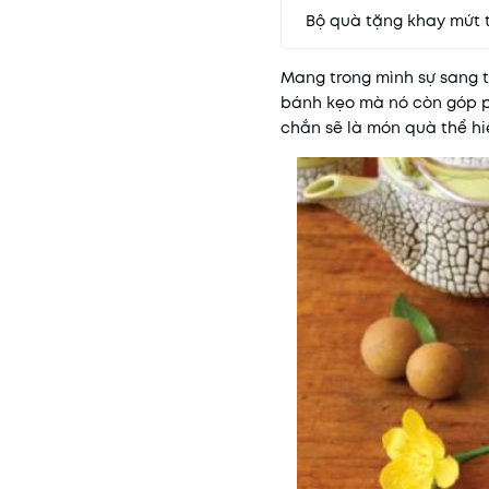
Bộ quà tặng khay mứt t
Mang trong mình sự sang t
bánh kẹo mà nó còn góp p
chắn sẽ là món quà thể hiệ