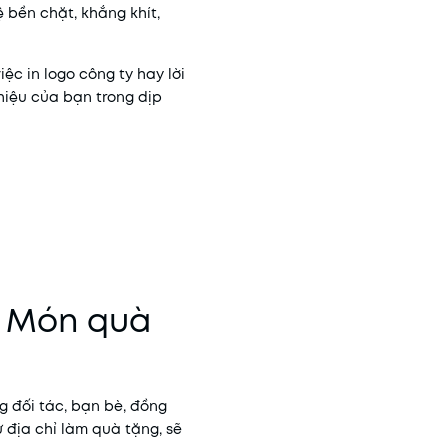
 bền chặt, khắng khít,
ệc in logo công ty hay lời
 hiệu của bạn trong dịp
– Món quà
g đối tác, bạn bè, đồng
 địa chỉ làm quà tặng, sẽ