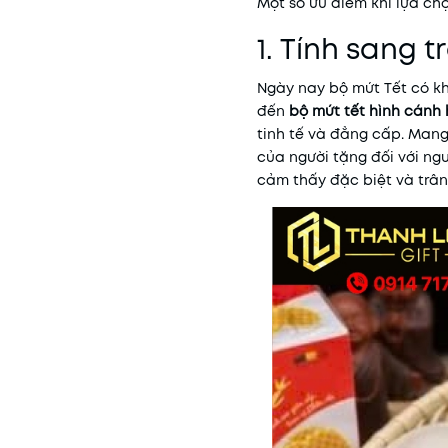
Một số ưu điểm khi lựa ch
1. Tính sang t
Ngày nay bộ mứt Tết có kh
đến
bộ mứt tết hình cánh
tinh tế và đẳng cấp. Mang
của người tặng đối với ngư
cảm thấy đặc biệt và trân