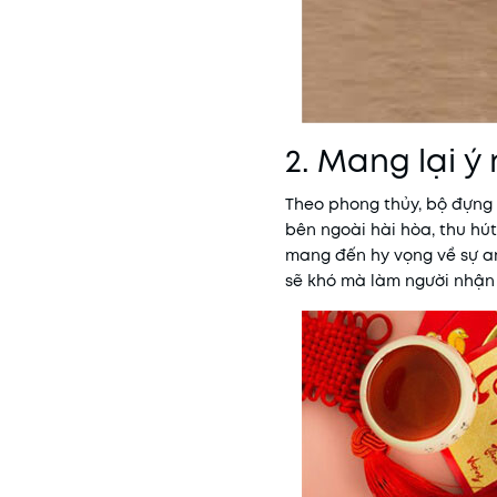
2. Mang lại ý
Theo phong thủy, bộ đựng 
bên ngoài hài hòa, thu hút
mang đến hy vọng về sự an 
sẽ khó mà làm người nhận 