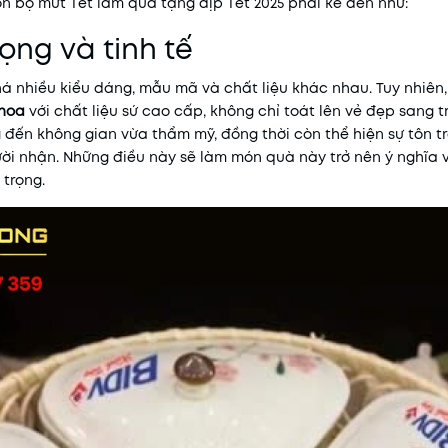
ọn bộ mứt Tết làm quà tặng dịp Tết 2025 phải kể đến như:
rọng và tinh tế
á nhiều kiểu dáng, mẫu mã và chất liệu khác nhau. Tuy nhiên,
 hoa
với chất liệu sứ cao cấp, không chỉ toát lên vẻ đẹp sang 
 đến không gian vừa thẩm mỹ, đồng thời còn thể hiện sự tôn 
ời nhận. Những điều này sẽ làm món quà này trở nên ý nghĩa và
 trọng.