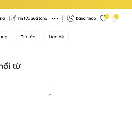
0
ặng
Tin tức quà tặng
Đăng nhập
tặng
Tin tức
Liên hệ
hối từ