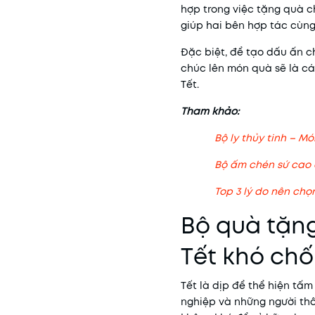
hợp trong việc tặng quà c
giúp hai bên hợp tác cùng
Đặc biệt, để tạo dấu ấn ch
chúc lên món quà sẽ là cá
Tết.
Tham khảo:
Bộ ly thủy tinh – M
Bộ ấm chén sứ cao c
Top 3 lý do nên chọ
Bộ quà tặn
Tết khó chối
Tết là dịp để thể hiện tấm
nghiệp và những người thâ