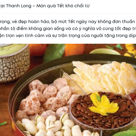
ại Thanh Long – Món quà Tết khó chối từ
rọng, vẻ đẹp hoàn hảo, bộ mứt Tết ngày nay không đơn thuần 
hần tô điểm không gian sống và có ý nghĩa vô cùng tốt đẹp t
n trọn vẹn tình cảm và sự trân trọng của người tặng trong dịp 