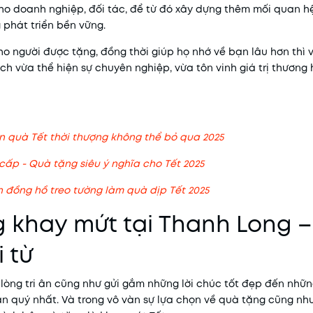
ho doanh nghiệp, đối tác, để từ đó xây dựng thêm mối quan hệ
 phát triển bền vững.
o người được tặng, đồng thời giúp họ nhớ về bạn lâu hơn thì vi
ch vừa thể hiện sự chuyên nghiệp, vừa tôn vinh giá trị thương
ón quà Tết thời thượng không thể bỏ qua 2025
ấp - Quà tặng siêu ý nghĩa cho Tết 2025
n đồng hồ treo tường làm quà dịp Tết 2025
g khay mứt tại Thanh Long 
 từ
 lòng tri ân cũng như gửi gắm những lời chúc tốt đẹp đến nhữn
n quý nhất. Và trong vô vàn sự lựa chọn về quà tặng cũng như