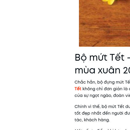
Bộ mứt Tết 
mùa xuân 2
Chắc hẳn, bộ đựng mứt Tết
Tết
không chỉ đơn giản là
của sự ngọt ngào, đoàn vi
Chính vì thế, bộ mứt Tết 
tốt đẹp nhất đến người đư
tác, khách hàng.