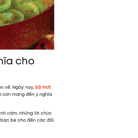
hĩa cho
ân về. Ngày nay,
bộ mứt
nó còn mang đến ý nghĩa
ình cảm, những lời chúc
, bạn bè cho đến các đối