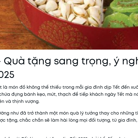
- Quà tặng sang trọng, ý ng
025
 là món đồ không thể thiếu trong mỗi gia đình dịp Tết đến xu
 chứa đựng bánh kẹo, mứt, thạch để tiếp khách ngày Tết mà 
ên và thịnh vượng.
dường như đã trở thành một món quà lý tưởng thay cho những t
ợc tặng, chắc chắn sẽ làm hài lòng mọi đối tượng, từ gia đình