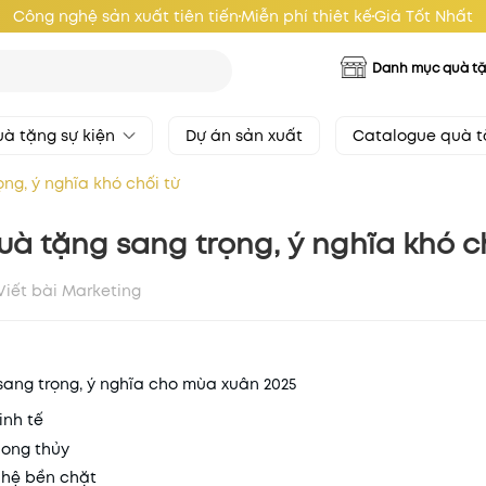
Công nghệ sản xuất tiên tiến
Miễn phí thiêt kế
Giá Tốt Nhất
Danh mục quà t
à tặng sự kiện
Dự án sản xuất
Catalogue quà 
ng, ý nghĩa khó chối từ
uà tặng sang trọng, ý nghĩa khó c
Viết bài Marketing
sang trọng, ý nghĩa cho mùa xuân 2025
tinh tế
hong thủy
 hệ bền chặt