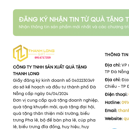
ĐĂNG KÝ NHẬN TIN TỪ QUÀ TẶNG 
Nhận thông tin sản phẩm mới nhất và các chương trì
THÔNG TIN 
Địa chỉ:
VP 
CÔNG TY TNHH SẢN XUẤT QUÀ TẶNG
TP Đà Nẵng
THANH LONG
Địa chỉ:
Địa
Giấy đăng ký kinh doanh số 0402230349
Chiểu - TP
do sở kế hoạch và đầu tư thành phố Đà
Nẵng cấp ngày 04/04/2024
Điện thoại:
Đơn vị cung cấp quà tặng doanh nghiệp,
Hotline:
091
quà tặng khuyến mãi, quà tặng đại hội,
Email:
than
quà tặng thân thiện môi trường, biểu
Website:
qu
trưng Pha lê, bộ để bàn pha lê, cúp pha
lê, biểu trưng đĩa đồng, huy hiệu, huy