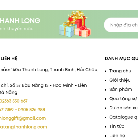
THANH LONG
nh khuyến mãi.
LIÊN HỆ
DANH MỤC Q
mẫu: 140a Thanh Long, Thanh Bình, Hải Châu,
Trang chủ
Giới thiệu
 chỉ: Số 57 Bàu Năng 15 - Hòa Minh - Liên
Sản phẩm
 Đà Nẵng
Quà tặng sự 
02363 550 667
Dự án sản xu
4717359 - 0905 826 988
Catalogue q
hlonggift@gmail.com
Tin tức
atangthanhlong.com
Liên hệ