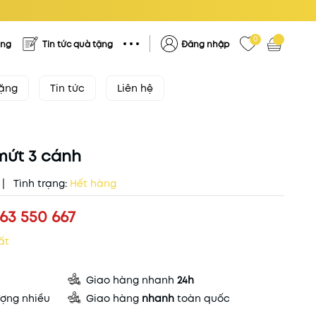
0
ặng
Tin tức quà tặng
Đăng nhập
tặng
Tin tức
Liên hệ
mứt 3 cánh
|
Tình trạng:
Hết hàng
63 550 667
ất
Giao hàng nhanh
24h
ợng nhiều
Giao hàng
nhanh
toàn quốc