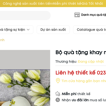
Công nghệ sản xuất tiên tiến
Miễn phí thiêt kế
Giá Tốt Nhất
Danh mục quà t
à tặng sự kiện
Dự án sản xuất
Catalogue quà 
ánh
Bộ quà tặng khay 
Thương hiệu:
Đang cập nhật
Liên hệ thiết kế 023
Tìm cửa hàng gần bạn nh
Miễn phí
thiết kế
Nhận
ưu đãi lớn
mua số lư