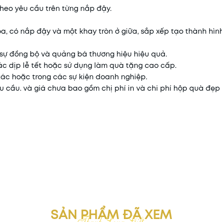
 theo yêu cầu trên từng nắp đậy.
a, có nắp đậy và một khay tròn ở giữa, sắp xếp tạo thành hì
 sự đồng bộ và quảng bá thương hiệu hiệu quả.
ác dịp lễ tết hoặc sử dụng làm quà tặng cao cấp.
tác hoặc trong các sự kiện doanh nghiệp.
yêu cầu. và giá chưa bao gồm chị phí in và chi phí hộp quà đẹp
SẢN PHẨM ĐÃ XEM