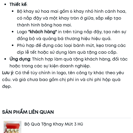
Thiết kế
:
Bộ khay sứ hoa mai gồm 6 khay nhỏ hình cánh hoa,
có nắp đậy và một khay tròn ở giữa, sắp xếp tạo
thành hình bông hoa mai.
Logo
"khách hàng"
in trên từng nắp đậy, tạo nên sự
đồng bộ và quảng bá thương hiệu hiệu quả.
Phù hợp để đựng các loại bánh mứt, kẹo trong các
dịp lễ tết hoặc sử dụng làm quà tặng cao cấp.
Ứng dụng
: Thích hợp làm quà tặng khách hàng, đối tác
hoặc trong các sự kiện doanh nghiệp.
Lưu ý
: Có thể tùy chỉnh in logo, tên công ty khác theo yêu
cầu. và giá chưa bao gồm chị phí in và chi phí hộp quà
đẹp.
SẢN PHẨM LIÊN QUAN
Bộ Quà Tặng Khay Mứt 3 Hũ