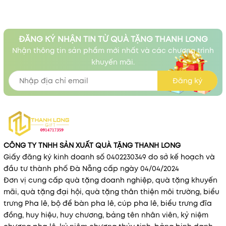
ĐĂNG KÝ NHẬN TIN TỪ QUÀ TẶNG THANH LONG
Nhận thông tin sản phẩm mới nhất và các chương trình
khuyến mãi.
Đăng ký
CÔNG TY TNHH SẢN XUẤT QUÀ TẶNG THANH LONG
Giấy đăng ký kinh doanh số 0402230349 do sở kế hoạch và
đầu tư thành phố Đà Nẵng cấp ngày 04/04/2024
Đơn vị cung cấp quà tặng doanh nghiệp, quà tặng khuyến
mãi, quà tặng đại hội, quà tặng thân thiện môi trường, biểu
trưng Pha lê, bộ để bàn pha lê, cúp pha lê, biểu trưng đĩa
đồng, huy hiệu, huy chương, bảng tên nhân viên, kỷ niệm