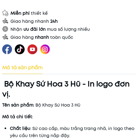
Miễn phí
thiết kế
Giao hàng nhanh
24h
Nhận
ưu đãi lớn
mua số lượng nhiều
Giao hàng
nhanh
toàn quốc
Mô tả sản phẩm
Bộ Khay Sứ Hoa 3 Hũ - In logo đơn
vị.
Tên sản phẩm
: Bộ Khay Sứ Hoa 3 Hũ
Mô tả chi tiết
:
Chất liệu
: Sứ cao cấp, màu trắng trang nhã, in logo theo
yêu cầu trên từng nắp đậy.