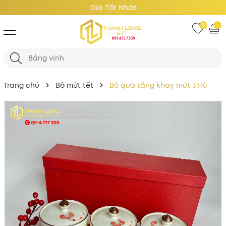
Giá Tốt Nhất
0
Trang chủ
Bộ mứt tết
Bộ quà tặng khay mứt 3 Hũ