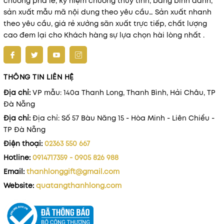
chương pha lê, kỷ niệm chương thủy tinh, bảng binh danh,
sản xuất mẫu mã nội dung theo yêu cầu… Sản xuất nhanh
theo yêu cầu, giá rẻ xưởng sãn xuất trực tiếp, chất lượng
cao đem lại cho Khách hàng sự lựa chọn hài lòng nhất .
THÔNG TIN LIÊN HỆ
Địa chỉ:
VP mẫu: 140a Thanh Long, Thanh Bình, Hải Châu, TP
Đà Nẵng
Địa chỉ:
Địa chỉ: Số 57 Bàu Năng 15 - Hòa Minh - Liên Chiểu -
TP Đà Nẵng
Điện thoại:
02363 550 667
Hotline:
0914717359 - 0905 826 988
Email:
thanhlonggift@gmail.com
Website:
quatangthanhlong.com