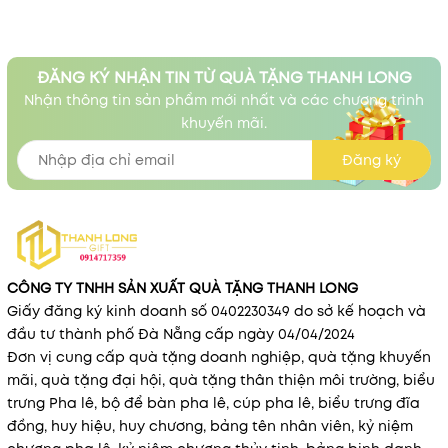
ĐĂNG KÝ NHẬN TIN TỪ QUÀ TẶNG THANH LONG
Nhận thông tin sản phẩm mới nhất và các chương trình
khuyến mãi.
Đăng ký
CÔNG TY TNHH SẢN XUẤT QUÀ TẶNG THANH LONG
Giấy đăng ký kinh doanh số 0402230349 do sở kế hoạch và
đầu tư thành phố Đà Nẵng cấp ngày 04/04/2024
Đơn vị cung cấp quà tặng doanh nghiệp, quà tặng khuyến
mãi, quà tặng đại hội, quà tặng thân thiện môi trường, biểu
trưng Pha lê, bộ để bàn pha lê, cúp pha lê, biểu trưng đĩa
đồng, huy hiệu, huy chương, bảng tên nhân viên, kỷ niệm