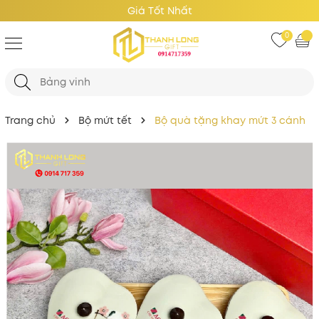
Giá Tốt Nhất
0
Trang chủ
Bộ mứt tết
Bộ quà tặng khay mứt 3 cánh