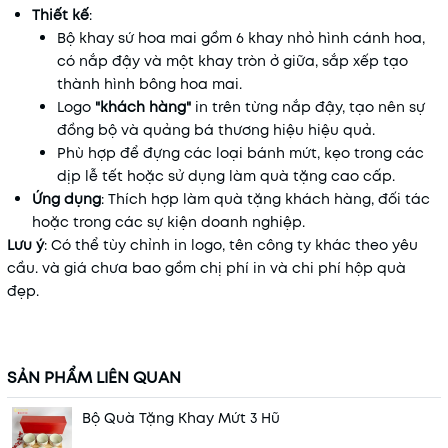
Thiết kế
:
Bộ khay sứ hoa mai gồm 6 khay nhỏ hình cánh hoa,
có nắp đậy và một khay tròn ở giữa, sắp xếp tạo
thành hình bông hoa mai.
Logo
"khách hàng"
in trên từng nắp đậy, tạo nên sự
đồng bộ và quảng bá thương hiệu hiệu quả.
Phù hợp để đựng các loại bánh mứt, kẹo trong các
dịp lễ tết hoặc sử dụng làm quà tặng cao cấp.
Ứng dụng
: Thích hợp làm quà tặng khách hàng, đối tác
hoặc trong các sự kiện doanh nghiệp.
Lưu ý
: Có thể tùy chỉnh in logo, tên công ty khác theo yêu
cầu. và giá chưa bao gồm chị phí in và chi phí hộp quà
đẹp.
SẢN PHẨM LIÊN QUAN
Bộ Quà Tặng Khay Mứt 3 Hũ