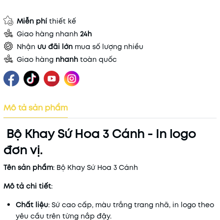
Miễn phí
thiết kế
Giao hàng nhanh
24h
Nhận
ưu đãi lớn
mua số lượng nhiều
Giao hàng
nhanh
toàn quốc
Mô tả sản phẩm
Bộ Khay Sứ Hoa 3 Cánh - In logo
đơn vị.
Tên sản phẩm
: Bộ Khay Sứ Hoa 3 Cánh
Mô tả chi tiết
:
Chất liệu
: Sứ cao cấp, màu trắng trang nhã, in logo theo
yêu cầu trên từng nắp đậy.