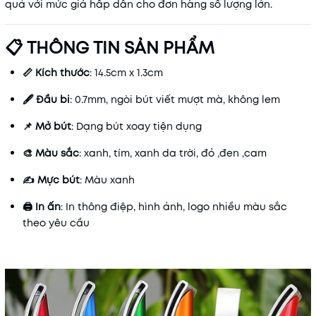
quả với mức giá hấp dẫn cho đơn hàng số lượng lớn.
📋 THÔNG TIN SẢN PHẨM
📏 Kích thước
:
14.5
cm x
1.3
cm
🖋️ Đầu bi
: 0.7mm, ngòi bút viết mượt mà, không lem
📌 Mở bút
: Dạng bút xoay tiện dụng
🎨 Màu sắc
: xanh, tím, xanh da trời, đỏ ,đen ,cam
✍️ Mực bút
: Màu xanh
🖨️ In ấn
: In thông điệp, hình ảnh, logo nhiều màu sắc
theo yêu cầu