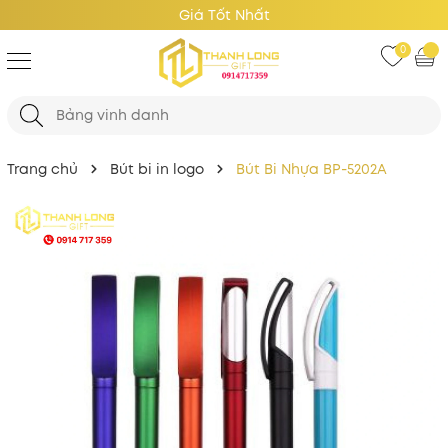
Giá Tốt Nhất
0
Trang chủ
Bút bi in logo
Bút Bi Nhựa BP-5202A