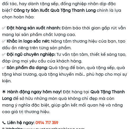
đối tác, hay dành tặng sếp, đồng nghiệp nhân dịp đặc
biệt?
Công ty Sản Xuất Quà Tặng Thanh Long
chính là lựa
chọn hoàn hảo:
✅
Đặt hàng sản xuất nhanh:
Đảm bảo thời gian gấp rút vẫn
mang lại sản phẩm chất lượng cao.
✅
Khắc in logo sắc nét:
Nâng tầm thương hiệu của bạn, tạo
dấu ấn riêng trên từng sản phẩm.
✅
Đội ngũ chuyên nghiệp:
Tư vấn tận tâm, thiết kế sáng tạo,
đáp ứng mọi yêu cầu của khách hàng.
✅
Sản phẩm đa dạng:
Quà tặng để bàn, quà tặng sếp, quà
tặng khai trương, quà tặng khuyến mãi… phù hợp cho mọi sự
kiện.
🌟
Hành động ngay hôm nay!
Đặt hàng tại
Quà Tặng Thanh
Long
để sở hữu những món quà không chỉ đẹp mà còn
mang ý nghĩa đặc biệt, giúp gắn kết mối quan hệ và nâng
cao giá trị thương hiệu.
📞
Liên hệ ngay:
0914 717 359