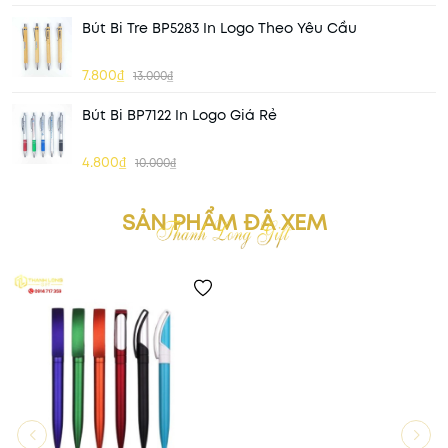
Bút Bi Tre BP5283 In Logo Theo Yêu Cầu
7.800₫
13.000₫
Bút Bi BP7122 In Logo Giá Rẻ
4.800₫
10.000₫
SẢN PHẨM ĐÃ XEM