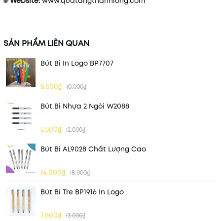
🌐
Website:
www
.quatangthanhlong
.com
SẢN PHẨM LIÊN QUAN
Bút Bi In Logo BP7707
6.500₫
10.000₫
Bút Bi Nhựa 2 Ngòi W2088
5.500₫
12.000₫
Bút Bi AL9028 Chất Lượng Cao
14.000₫
18.000₫
Bút Bi Tre BP1916 In Logo
7.800₫
13.000₫