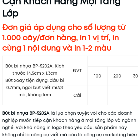
Cận Khách Hàng Mọi Tầng
Lớp
Đơn giá áp dụng cho số lượng từ
1.000 cây/đơn hàng, in 1 vị trí, in
cùng 1 nội dung và in 1-2 màu
Bút bi nhựa BP-5202A. Kích
ĐVT
thước
14.5
cm x
1.3
cm
100
200
30
Bút xoay tiện dụng, đầu bi
0.7mm, ngòi bút viết mượt
mà, không lem
Cái
Bút bi nhựa BP-5202A
là lựa chọn tuyệt vời cho các doanh
nghiệp muốn tiếp cận khách hàng ở mọi tầng lớp và ngành
nghề. Với khả năng in logo theo yêu cầu, sản phẩm này
không chỉ là công cụ viết mà còn là công cụ marketing hiệu