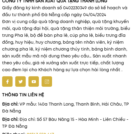
CÔNG TY TNHH SẢN XUẤT QUÀ TẶNG THANH LONG
Giấy đăng ký kinh doanh số 0402230349 do sở kế hoạch và
đầu tư thành phố Đà Nẵng cấp ngày 04/04/2024
Đơn vị cung cấp quà tặng doanh nghiệp, quà tặng khuyến
mãi, quà tặng đại hội, quà tặng thân thiện môi trường, biểu
trưng Pha lê, bộ để bàn pha lê, cúp pha lê, biểu trưng đĩa
đồng, huy hiệu, huy chương, bảng tên nhân viên, kỷ niệm
chương pha lê, kỷ niệm chương thủy tinh, bảng binh danh,
sản xuất mẫu mã nội dung theo yêu cầu… Sản xuất nhanh
theo yêu cầu, giá rẻ xưởng sãn xuất trực tiếp, chất lượng
cao đem lại cho Khách hàng sự lựa chọn hài lòng nhất .
THÔNG TIN LIÊN HỆ
Địa chỉ:
VP mẫu: 140a Thanh Long, Thanh Bình, Hải Châu, TP
Đà Nẵng
Địa chỉ:
Địa chỉ: Số 57 Bàu Năng 15 - Hòa Minh - Liên Chiểu -
TP Đà Nẵng