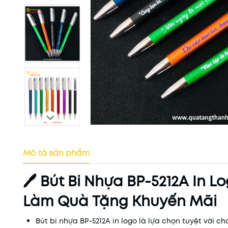
Mô tả sản phẩm
🖊️ Bút Bi Nhựa BP-5212A In
Làm Quà Tặng Khuyến Mãi
Bút bi nhựa BP-5212A in logo là lựa chọn tuyệt vời