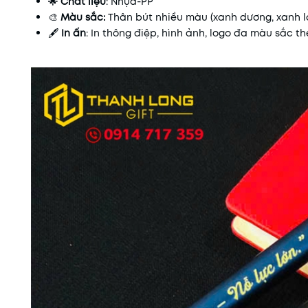
🌟 Chất liệu
:
Nhựa-PP
🎨
Màu sắc:
Thân bút nhiều màu (xanh dương, xanh lá,
🖋️
In ấn
: In thông điệp, hình ảnh, logo đa màu sắc t