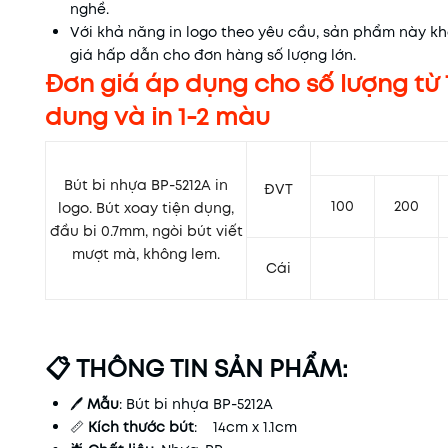
nghề.
Với khả năng in logo theo yêu cầu, sản phẩm này kh
giá hấp dẫn cho đơn hàng số lượng lớn.
Đơn giá áp dụng cho số lượng từ 1.0
dung và in 1-2 màu
Bút bi nhựa BP-5212A in
ĐVT
100
200
logo.
Bút xoay tiện dụng,
đầu bi 0.7mm, ngòi bút viết
mượt mà, không lem.
Cái
📋 THÔNG TIN SẢN PHẨM:
🖊️
Mẫu
: Bút bi nhựa BP-5212A
📏
Kích thước bút
:
14cm x 1.1cm