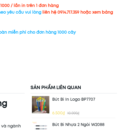
g
1000 / lần in trên 1 đơn hàng
heo yêu cầu vui lòng
liên hệ 0914.717.359 hoặc xem bảng
toàn miễn phí cho đơn hàng 1000 cây
SẢN PHẨM LIÊN QUAN
Bút Bi In Logo BP7707
ng
6.500₫
10.000₫
Bút Bi Nhựa 2 Ngòi W2088
p và ngành