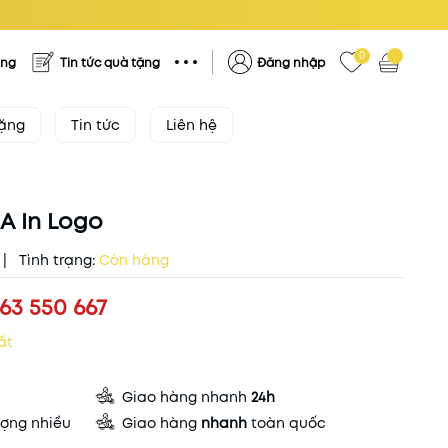
0
ặng
Tin tức quà tặng
Đăng nhập
tặng
Tin tức
Liên hệ
2A In Logo
|
Tình trạng:
Còn hàng
63 550 667
ất
Giao hàng nhanh
24h
ợng nhiều
Giao hàng
nhanh
toàn quốc