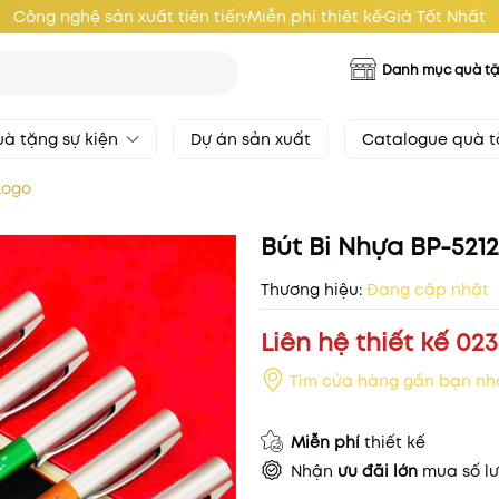
Công nghệ sản xuất tiên tiến
Miễn phí thiêt kế
Giá Tốt Nhất
Danh mục quà t
à tặng sự kiện
Dự án sản xuất
Catalogue quà 
Logo
Bút Bi Nhựa BP-521
Thương hiệu:
Đang cập nhật
Liên hệ thiết kế 023
Tìm cửa hàng gần bạn nh
Miễn phí
thiết kế
Nhận
ưu đãi lớn
mua số lư