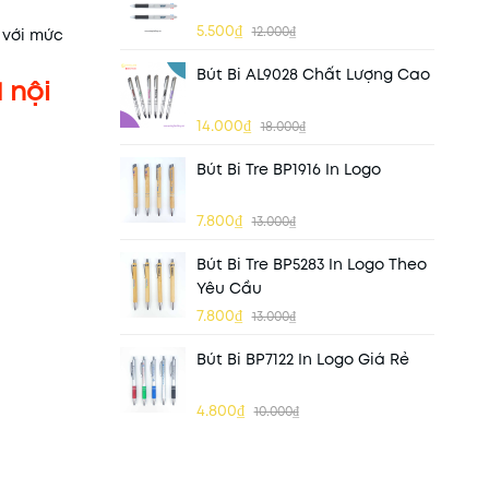
5.500₫
12.000₫
 với mức
Bút Bi AL9028 Chất Lượng Cao
 nội
14.000₫
18.000₫
Bút Bi Tre BP1916 In Logo
7.800₫
13.000₫
Bút Bi Tre BP5283 In Logo Theo
Yêu Cầu
7.800₫
13.000₫
Bút Bi BP7122 In Logo Giá Rẻ
4.800₫
10.000₫