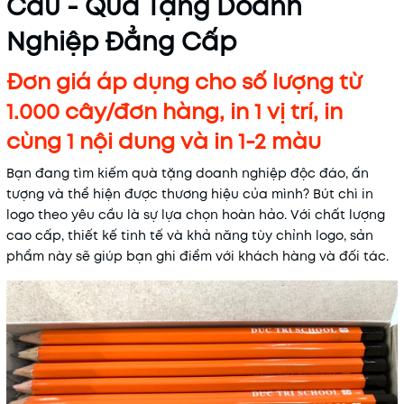
Cầu - Quà Tặng Doanh
Nghiệp Đẳng Cấp
Đơn giá áp dụng cho số lượng từ
1.000 cây/đơn hàng, in 1 vị trí, in
cùng 1 nội dung và in 1-2 màu
Bạn đang tìm kiếm quà tặng doanh nghiệp độc đáo, ấn
tượng và thể hiện được thương hiệu của mình? Bút chì in
logo theo yêu cầu là sự lựa chọn hoàn hảo. Với chất lượng
cao cấp, thiết kế tinh tế và khả năng tùy chỉnh logo, sản
phẩm này sẽ giúp bạn ghi điểm với khách hàng và đối tác.