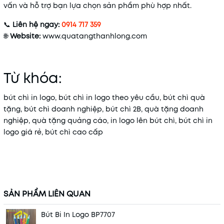
vấn và hỗ trợ bạn lựa chọn sản phẩm phù hợp nhất.
📞
Liên hệ ngay:
0914 717 359
🌐
Website:
www
.quatangthanhlong
.com
Từ khóa:
bút chì in logo, bút chì in logo theo yêu cầu, bút chì quà
tặng, bút chì doanh nghiệp, bút chì 2B, quà tặng doanh
nghiệp, quà tặng quảng cáo, in logo lên bút chì, bút chì in
logo giá rẻ, bút chì cao cấp
SẢN PHẨM LIÊN QUAN
Bút Bi In Logo BP7707