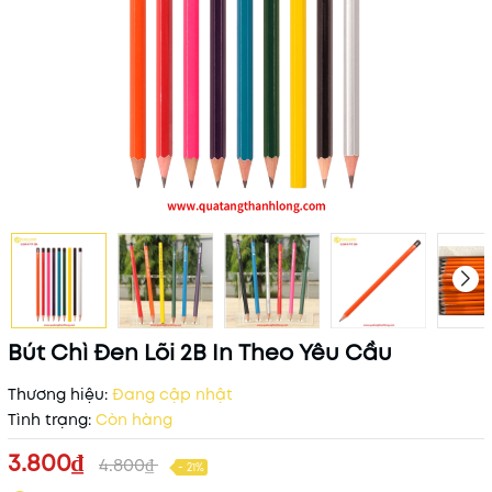
Bút Chì Đen Lõi 2B In Theo Yêu Cầu
Thương hiệu:
Đang cập nhật
Tình trạng:
Còn hàng
3.800₫
4.800₫
- 21%