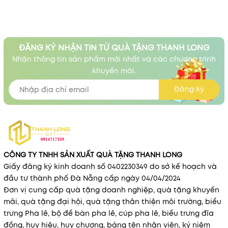
ĐĂNG KÝ NHẬN TIN TỪ QUÀ TẶNG THANH LONG
Nhận thông tin sản phẩm mới nhất và các chương trình
khuyến mãi.
Đăng ký
CÔNG TY TNHH SẢN XUẤT QUÀ TẶNG THANH LONG
Giấy đăng ký kinh doanh số 0402230349 do sở kế hoạch và
đầu tư thành phố Đà Nẵng cấp ngày 04/04/2024
Đơn vị cung cấp quà tặng doanh nghiệp, quà tặng khuyến
mãi, quà tặng đại hội, quà tặng thân thiện môi trường, biểu
trưng Pha lê, bộ để bàn pha lê, cúp pha lê, biểu trưng đĩa
đồng, huy hiệu, huy chương, bảng tên nhân viên, kỷ niệm