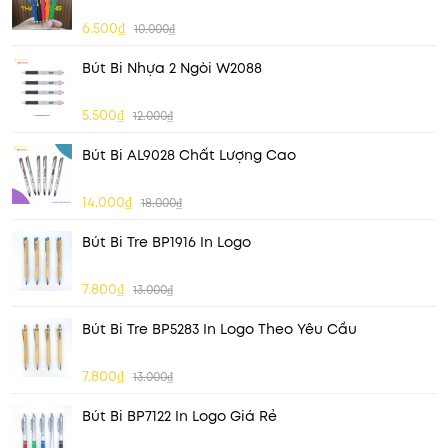
6.500₫
10.000₫
Bút Bi Nhựa 2 Ngòi W2088
5.500₫
12.000₫
Bút Bi AL9028 Chất Lượng Cao
14.000₫
18.000₫
Bút Bi Tre BP1916 In Logo
7.800₫
13.000₫
Bút Bi Tre BP5283 In Logo Theo Yêu Cầu
7.800₫
13.000₫
Bút Bi BP7122 In Logo Giá Rẻ