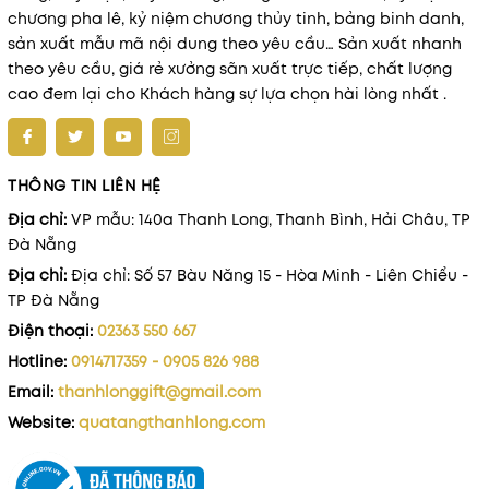
chương pha lê, kỷ niệm chương thủy tinh, bảng binh danh,
sản xuất mẫu mã nội dung theo yêu cầu… Sản xuất nhanh
theo yêu cầu, giá rẻ xưởng sãn xuất trực tiếp, chất lượng
cao đem lại cho Khách hàng sự lựa chọn hài lòng nhất .
THÔNG TIN LIÊN HỆ
Địa chỉ:
VP mẫu: 140a Thanh Long, Thanh Bình, Hải Châu, TP
Đà Nẵng
Địa chỉ:
Địa chỉ: Số 57 Bàu Năng 15 - Hòa Minh - Liên Chiểu -
TP Đà Nẵng
Điện thoại:
02363 550 667
Hotline:
0914717359 - 0905 826 988
Email:
thanhlonggift@gmail.com
Website:
quatangthanhlong.com