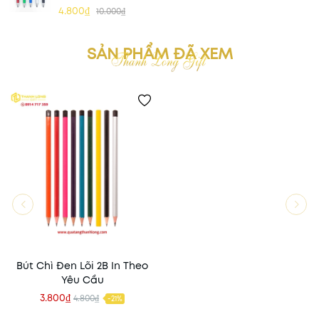
4.800₫
10.000₫
SẢN PHẨM ĐÃ XEM
Bút Chì Đen Lõi 2B In Theo
Yêu Cầu
3.800₫
4.800₫
-21%