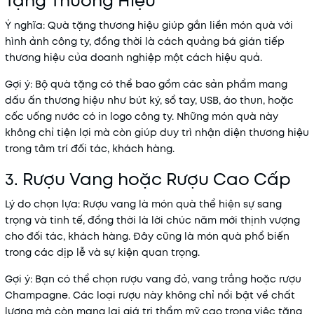
Tặng Thương Hiệu
Ý nghĩa
: Quà tặng thương hiệu giúp gắn liền món quà với
hình ảnh công ty, đồng thời là cách quảng bá gián tiếp
thương hiệu của doanh nghiệp một cách hiệu quả.
Gợi ý
: Bộ quà tặng có thể bao gồm các sản phẩm mang
dấu ấn thương hiệu như bút ký, sổ tay, USB, áo thun, hoặc
cốc uống nước có in logo công ty. Những món quà này
không chỉ tiện lợi mà còn giúp duy trì nhận diện thương hiệu
trong tâm trí đối tác, khách hàng.
3. Rượu Vang hoặc Rượu Cao Cấp
Lý do chọn lựa
: Rượu vang là món quà thể hiện sự sang
trọng và tinh tế, đồng thời là lời chúc năm mới thịnh vượng
cho đối tác, khách hàng. Đây cũng là món quà phổ biến
trong các dịp lễ và sự kiện quan trọng.
Gợi ý
: Bạn có thể chọn rượu vang đỏ, vang trắng hoặc rượu
Champagne. Các loại rượu này không chỉ nổi bật về chất
lượng mà còn mang lại giá trị thẩm mỹ cao trong việc tặng