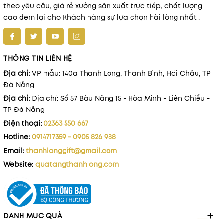
theo yêu cầu, giá rẻ xưởng sãn xuất trực tiếp, chất lượng
cao đem lại cho Khách hàng sự lựa chọn hài lòng nhất .
THÔNG TIN LIÊN HỆ
Địa chỉ:
VP mẫu: 140a Thanh Long, Thanh Bình, Hải Châu, TP
Đà Nẵng
Địa chỉ:
Địa chỉ: Số 57 Bàu Năng 15 - Hòa Minh - Liên Chiểu -
TP Đà Nẵng
Điện thoại:
02363 550 667
Hotline:
0914717359 - 0905 826 988
Email:
thanhlonggift@gmail.com
Website:
quatangthanhlong.com
DANH MỤC QUÀ