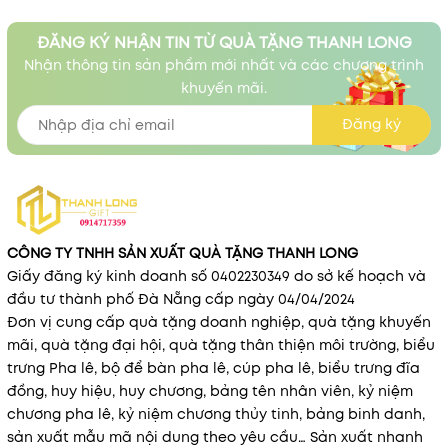
ĐĂNG KÝ NHẬN TIN TỪ QUÀ TẶNG THANH LONG
Nhận thông tin sản phẩm mới nhất và các chương trình
khuyến mãi.
Đăng ký
CÔNG TY TNHH SẢN XUẤT QUÀ TẶNG THANH LONG
Giấy đăng ký kinh doanh số 0402230349 do sở kế hoạch và
đầu tư thành phố Đà Nẵng cấp ngày 04/04/2024
Đơn vị cung cấp quà tặng doanh nghiệp, quà tặng khuyến
mãi, quà tặng đại hội, quà tặng thân thiện môi trường, biểu
trưng Pha lê, bộ để bàn pha lê, cúp pha lê, biểu trưng đĩa
đồng, huy hiệu, huy chương, bảng tên nhân viên, kỷ niệm
chương pha lê, kỷ niệm chương thủy tinh, bảng binh danh,
sản xuất mẫu mã nội dung theo yêu cầu… Sản xuất nhanh