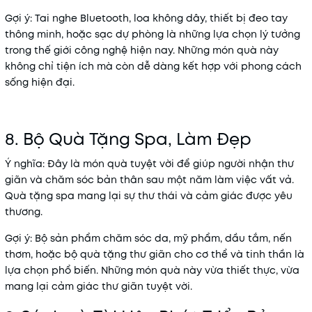
Gợi ý
: Tai nghe Bluetooth, loa không dây, thiết bị đeo tay
thông minh, hoặc sạc dự phòng là những lựa chọn lý tưởng
trong thế giới công nghệ hiện nay. Những món quà này
không chỉ tiện ích mà còn dễ dàng kết hợp với phong cách
sống hiện đại.
8. Bộ Quà Tặng Spa, Làm Đẹp
Ý nghĩa
: Đây là món quà tuyệt vời để giúp người nhận thư
giãn và chăm sóc bản thân sau một năm làm việc vất vả.
Quà tặng spa mang lại sự thư thái và cảm giác được yêu
thương.
Gợi ý
: Bộ sản phẩm chăm sóc da, mỹ phẩm, dầu tắm, nến
thơm, hoặc bộ quà tặng thư giãn cho cơ thể và tinh thần là
lựa chọn phổ biến. Những món quà này vừa thiết thực, vừa
mang lại cảm giác thư giãn tuyệt vời.