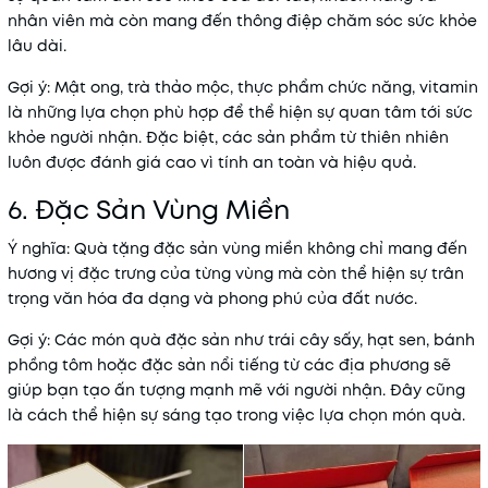
nhân viên mà còn mang đến thông điệp chăm sóc sức khỏe
lâu dài.
Gợi ý
: Mật ong, trà thảo mộc, thực phẩm chức năng, vitamin
là những lựa chọn phù hợp để thể hiện sự quan tâm tới sức
khỏe người nhận. Đặc biệt, các sản phẩm từ thiên nhiên
luôn được đánh giá cao vì tính an toàn và hiệu quả.
6. Đặc Sản Vùng Miền
Ý nghĩa
: Quà tặng đặc sản vùng miền không chỉ mang đến
hương vị đặc trưng của từng vùng mà còn thể hiện sự trân
trọng văn hóa đa dạng và phong phú của đất nước.
Gợi ý
: Các món quà đặc sản như trái cây sấy, hạt sen, bánh
phồng tôm hoặc đặc sản nổi tiếng từ các địa phương sẽ
giúp bạn tạo ấn tượng mạnh mẽ với người nhận. Đây cũng
là cách thể hiện sự sáng tạo trong việc lựa chọn món quà.