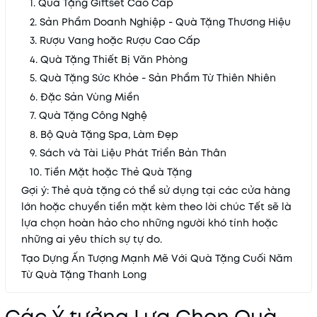
1. Quà Tặng Giftset Cao Cấp
2. Sản Phẩm Doanh Nghiệp - Quà Tặng Thương Hiệu
3. Rượu Vang hoặc Rượu Cao Cấp
4. Quà Tặng Thiết Bị Văn Phòng
5. Quà Tặng Sức Khỏe - Sản Phẩm Từ Thiên Nhiên
6. Đặc Sản Vùng Miền
7. Quà Tặng Công Nghệ
8. Bộ Quà Tặng Spa, Làm Đẹp
9. Sách và Tài Liệu Phát Triển Bản Thân
10. Tiền Mặt hoặc Thẻ Quà Tặng
Gợi ý: Thẻ quà tặng có thể sử dụng tại các cửa hàng
lớn hoặc chuyển tiền mặt kèm theo lời chúc Tết sẽ là
lựa chọn hoàn hảo cho những người khó tính hoặc
những ai yêu thích sự tự do.
Tạo Dựng Ấn Tượng Mạnh Mẽ Với Quà Tặng Cuối Năm
Từ Quà Tặng Thanh Long