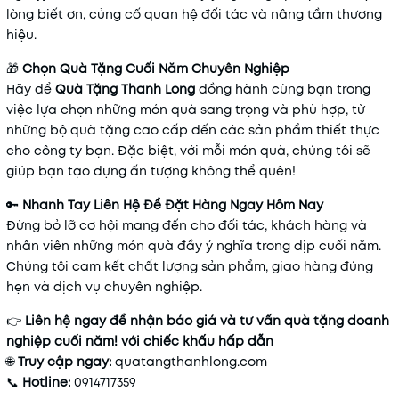
lòng biết ơn, củng cố quan hệ đối tác và nâng tầm thương
hiệu.
🎁
Chọn Quà Tặng Cuối Năm Chuyên Nghiệp
Hãy để
Quà Tặng Thanh Long
đồng hành cùng bạn trong
việc lựa chọn những món quà sang trọng và phù hợp, từ
những bộ quà tặng cao cấp đến các sản phẩm thiết thực
cho công ty bạn. Đặc biệt, với mỗi món quà, chúng tôi sẽ
giúp bạn tạo dựng ấn tượng không thể quên!
🔑
Nhanh Tay Liên Hệ Để Đặt Hàng Ngay Hôm Nay
Đừng bỏ lỡ cơ hội mang đến cho đối tác, khách hàng và
nhân viên những món quà đầy ý nghĩa trong dịp cuối năm.
Chúng tôi cam kết chất lượng sản phẩm, giao hàng đúng
hẹn và dịch vụ chuyên nghiệp.
👉
Liên hệ ngay để nhận báo giá và tư vấn quà tặng doanh
nghiệp cuối năm! với chiếc khấu hấp dẫn
🌐
Truy cập ngay:
quatangthanhlong
.com
📞
Hotline:
0914717359