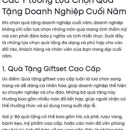
Các Ý tưởng Lựa Chọn Quà
Tặng Doanh Nghiệp Cuối Năm
Khi chọn
quà tặng doanh nghiệp cuối năm
, doanh nghiệp
không chỉ cần lựa chọn những món quà mang tính thẩm mỹ
mà còn phải đảm bảo ý nghĩa và tính thiết thực. Dưới đây
là những lựa chọn quà tặng đa dạng và phù hợp cho các
đối tác, khách hàng và nhân viên của bạn trong dịp cuối
năm.
1. Quà Tặng Giftset Cao Cấp
Ưu điểm
: Quà tặng giftset cao cấp luôn là lựa chọn sang
trọng và dễ dàng cá nhân hóa, giúp doanh nghiệp thể hiện
sự chuyên nghiệp và chu đáo. Những bộ quà tặng này
thường bao gồm nhiều món đồ kết hợp, giúp người nhận có
thể thưởng thức và sử dụng trong suốt dịp lễ.
Gợi ý
: Bộ quà tặng có thể bao gồm trà, cà phê, rượu vang,
bánh kẹo, mỹ phẩm cao cấp, hoặc các món đồ văn phòng