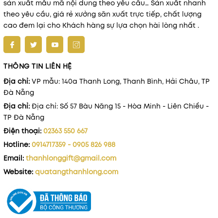
sản xuất mẫu mã nội dung theo yêu cầu… Sản xuất nhanh
theo yêu cầu, giá rẻ xưởng sãn xuất trực tiếp, chất lượng
cao đem lại cho Khách hàng sự lựa chọn hài lòng nhất .
THÔNG TIN LIÊN HỆ
Địa chỉ:
VP mẫu: 140a Thanh Long, Thanh Bình, Hải Châu, TP
Đà Nẵng
Địa chỉ:
Địa chỉ: Số 57 Bàu Năng 15 - Hòa Minh - Liên Chiểu -
TP Đà Nẵng
Điện thoại:
02363 550 667
Hotline:
0914717359 - 0905 826 988
Email:
thanhlonggift@gmail.com
Website:
quatangthanhlong.com