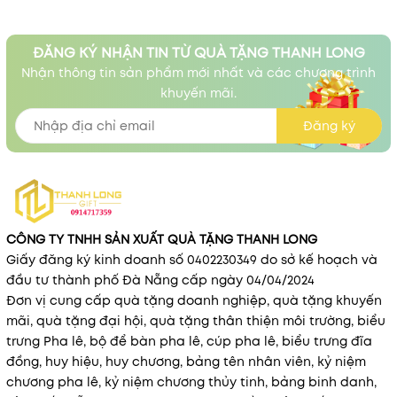
ĐĂNG KÝ NHẬN TIN TỪ QUÀ TẶNG THANH LONG
Nhận thông tin sản phẩm mới nhất và các chương trình
khuyến mãi.
Đăng ký
CÔNG TY TNHH SẢN XUẤT QUÀ TẶNG THANH LONG
Giấy đăng ký kinh doanh số 0402230349 do sở kế hoạch và
đầu tư thành phố Đà Nẵng cấp ngày 04/04/2024
Đơn vị cung cấp quà tặng doanh nghiệp, quà tặng khuyến
mãi, quà tặng đại hội, quà tặng thân thiện môi trường, biểu
trưng Pha lê, bộ để bàn pha lê, cúp pha lê, biểu trưng đĩa
đồng, huy hiệu, huy chương, bảng tên nhân viên, kỷ niệm
chương pha lê, kỷ niệm chương thủy tinh, bảng binh danh,