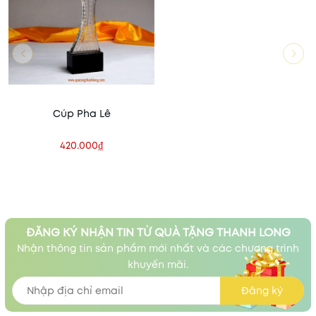
Cúp Pha Lê
420.000₫
ĐĂNG KÝ NHẬN TIN TỪ QUÀ TẶNG THANH LONG
Nhận thông tin sản phẩm mới nhất và các chương trình
khuyến mãi.
Đăng ký