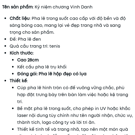
Tên sản phẩm
: Kỷ niệm chương Vinh Danh
Chất liệu
: Pha lê trong suốt cao cấp với độ bền và độ
sáng bóng cao, mang lại vẻ đẹp trang nhã và sang
trọng cho sản phẩm.
Đế: Pha lê đen
Quả cầu trang trí: tenis
Kích thước
:
Cao 28cm
Kết cấu pha lê trụ khối
Đóng gói:
Pha lê hộp đẹp có lụa
Thiết kế
:
Cúp pha lê hình tròn có đế vuông vững chắc, phù
hợp đặt trưng bày trên bàn làm việc hoặc kệ trang
trí.
Bề mặt pha lê trong suốt, cho phép in UV hoặc khắc
laser nội dung tùy chỉnh như tên người nhận, chức vụ,
thành tích, logo công ty và lời tri ân.
Thiết kế tinh tế và trang nhã, tạo nên một món quà