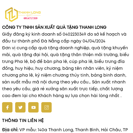
CÔNG TY TNHH SẢN XUẤT QUÀ TẶNG THANH LONG
Giấy đăng ký kinh doanh số 0402230349 do sở kế hoạch và
đầu tư thành phố Đà Nẵng cấp ngày 04/04/2024
Đơn vị cung cấp quà tặng doanh nghiệp, quà tặng khuyến
mãi, quà tặng đại hội, quà tặng thân thiện môi trường, biểu
trưng Pha lê, bộ để bàn pha lê, cúp pha lê, biểu trưng đĩa
đồng, huy hiệu, huy chương, bảng tên nhân viên, kỷ niệm
chương pha lê, kỷ niệm chương thủy tinh, bảng binh danh,
sản xuất mẫu mã nội dung theo yêu cầu… Sản xuất nhanh
theo yêu cầu, giá rẻ xưởng sãn xuất trực tiếp, chất lượng
cao đem lại cho Khách hàng sự lựa chọn hài lòng nhất .
THÔNG TIN LIÊN HỆ
Địa chỉ:
VP mẫu: 140a Thanh Long, Thanh Bình, Hải Châu, TP