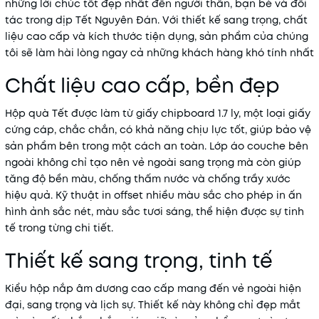
những lời chúc tốt đẹp nhất đến người thân, bạn bè và đối
tác trong dịp Tết Nguyên Đán. Với thiết kế sang trọng, chất
liệu cao cấp và kích thước tiện dụng, sản phẩm của chúng
tôi sẽ làm hài lòng ngay cả những khách hàng khó tính nhất
Chất liệu cao cấp, bền đẹp
Hộp quà Tết được làm từ giấy chipboard 1.7 ly, một loại giấy
cứng cáp, chắc chắn, có khả năng chịu lực tốt, giúp bảo vệ
sản phẩm bên trong một cách an toàn. Lớp áo couche bên
ngoài không chỉ tạo nên vẻ ngoài sang trọng mà còn giúp
tăng độ bền màu, chống thấm nước và chống trầy xước
hiệu quả. Kỹ thuật in offset nhiều màu sắc cho phép in ấn
hình ảnh sắc nét, màu sắc tươi sáng, thể hiện được sự tinh
tế trong từng chi tiết.
Thiết kế sang trọng, tinh tế
Kiểu hộp nắp âm dương cao cấp mang đến vẻ ngoài hiện
đại, sang trọng và lịch sự. Thiết kế này không chỉ đẹp mắt