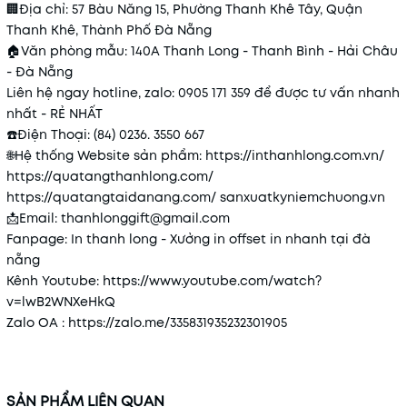
🏢
Địa chỉ: 57 Bàu Năng 15, Phường Thanh Khê Tây, Quận
Thanh Khê, Thành Phố Đà Nẵng
🏠
Văn phòng mẫu: 140A Thanh Long - Thanh Bình - Hải Châu
- Đà Nẵng
Liên hệ ngay hotline, zalo: 0905 171 359 để được tư vấn nhanh
nhất - RẺ NHẤT
☎️
Điện Thoại: (84) 0236. 3550 667
🌐
Hệ thống Website sản phẩm:
https://inthanhlong.com.vn/
https://quatangthanhlong.com/
https://quatangtaidanang.com/
sanxuatkyniemchuong.vn
📩
Email: thanhlonggift@gmail.com
Fanpage: In thanh long - Xưởng in offset in nhanh tại đà
nẵng
Kênh Youtube:
https://www.youtube.com/watch?
v=lwB2WNXeHkQ
Zalo OA :
https://zalo.me/335831935232301905
SẢN PHẨM LIÊN QUAN