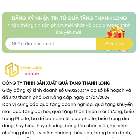
ĐĂNG KÝ NHẬN TIN TỪ QUÀ TẶNG THANH LONG
Nhận thông tin sản phẩm mới nhất và các chương trình
khuyến mãi.
Đăng ký
CÔNG TY TNHH SẢN XUẤT QUÀ TẶNG THANH LONG
Giấy đăng ký kinh doanh số 0402230349 do sở kế hoạch và
đầu tư thành phố Đà Nẵng cấp ngày 04/04/2024
Đơn vị cung cấp quà tặng doanh nghiệp, quà tặng khuyến
mãi, quà tặng đại hội, quà tặng thân thiện môi trường, biểu
trưng Pha lê, bộ để bàn pha lê, cúp pha lê, biểu trưng đĩa
đồng, huy hiệu, huy chương, bảng tên nhân viên, kỷ niệm
chương pha lê, kỷ niệm chương thủy tinh, bảng binh danh,