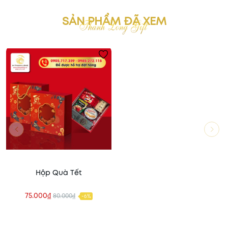
SẢN PHẨM ĐÃ XEM
Hộp Quà Tết
75.000₫
80.000₫
-6%