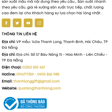
sản xuất mẫu mã nội dung theo yêu cầu… Sản xuất nhanh
theo yêu cầu, giá rẻ xưởng sãn xuất trực tiếp, chất lượng
cao đem lại cho Khách hàng sự lựa chọn hài lòng nhất .
THÔNG TIN LIÊN HỆ
Địa chỉ:
VP mẫu: 140a Thanh Long, Thanh Bình, Hải Châu, TP
Đà Nẵng
Địa chỉ:
Địa chỉ: Số 57 Bàu Năng 15 - Hòa Minh - Liên Chiểu -
TP Đà Nẵng
Điện thoại:
02363 550 667
Hotline:
0914717359 - 0905 826 988
Email:
thanhlonggift@gmail.com
Website:
quatangthanhlong.com