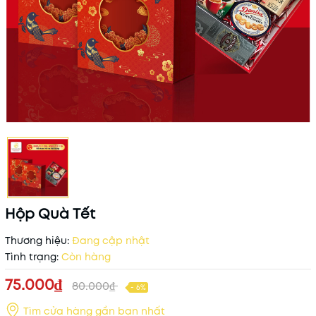
Hộp Quà Tết
Thương hiệu:
Đang cập nhật
Tình trạng:
Còn hàng
75.000₫
80.000₫
- 6%
Tìm cửa hàng gần bạn nhất