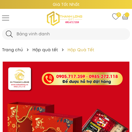
Giá Tốt Nhất
0
Trang chủ
Hộp quà tết
Hộp Quà Tết