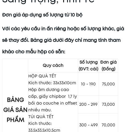
Đơn giá áp dụng số lượng từ 10 bộ
Với các yêu cầu in ấn riêng hoặc số lượng khác, giá
sẽ thay đổi. Bảng giá dưới đây chỉ mang tính tham
khảo cho mẫu hộp có sẵn:
Số lượng
Đơn giá
Quy cách
(ĐVT: cái)
(Đồng)
HỘP QUÀ TẾT
Kích thước: 33x33x10cm
10 - 190
75,000
Hộp âm dương cao
cấp, giấy chipbor
1,7 ly
BẢNG
bồi áo couche in offset
200 - 299
73,000
GIÁ SẢN
nhiều màu.
TÚI QUÀ TẾT
PHẨM
Kích thước:
300 - 499
70,000
33,5x33,5x10,5cm