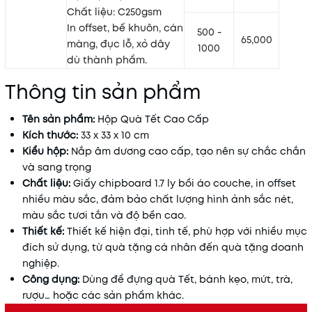
Chất liệu: C250gsm
In offset, bế khuôn, cán
500 -
65,000
màng, đục lỗ, xỏ dây
1000
dù thành phẩm.
Thông tin sản phẩm
Tên sản phẩm:
Hộp Quà Tết Cao Cấp
Kích thước:
33 x 33 x 10 cm
Kiểu hộp:
Nắp âm dương cao cấp, tạo nên sự chắc chắn
và sang trọng
Chất liệu:
Giấy chipboard 1.7 ly bồi áo couche, in offset
nhiều màu sắc, đảm bảo chất lượng hình ảnh sắc nét,
màu sắc tươi tắn và độ bền cao.
Thiết kế:
Thiết kế hiện đại, tinh tế, phù hợp với nhiều mục
đích sử dụng, từ quà tặng cá nhân đến quà tặng doanh
nghiệp.
Công dụng:
Dùng để đựng quà Tết, bánh kẹo, mứt, trà,
rượu… hoặc các sản phẩm khác.