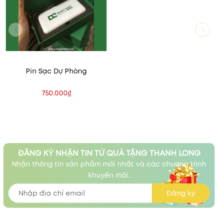
Pin Sạc Dự Phòng
750.000₫
ĐĂNG KÝ NHẬN TIN TỪ QUÀ TẶNG THANH LONG
Nhận thông tin sản phẩm mới nhất và các chương trình
khuyến mãi.
Đăng ký