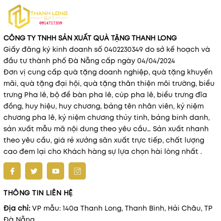
CÔNG TY TNHH SẢN XUẤT QUÀ TẶNG THANH LONG
Giấy đăng ký kinh doanh số 0402230349 do sở kế hoạch và
đầu tư thành phố Đà Nẵng cấp ngày 04/04/2024
Đơn vị cung cấp quà tặng doanh nghiệp, quà tặng khuyến
mãi, quà tặng đại hội, quà tặng thân thiện môi trường, biểu
trưng Pha lê, bộ để bàn pha lê, cúp pha lê, biểu trưng đĩa
đồng, huy hiệu, huy chương, bảng tên nhân viên, kỷ niệm
chương pha lê, kỷ niệm chương thủy tinh, bảng binh danh,
sản xuất mẫu mã nội dung theo yêu cầu… Sản xuất nhanh
theo yêu cầu, giá rẻ xưởng sãn xuất trực tiếp, chất lượng
cao đem lại cho Khách hàng sự lựa chọn hài lòng nhất .
THÔNG TIN LIÊN HỆ
Địa chỉ:
VP mẫu: 140a Thanh Long, Thanh Bình, Hải Châu, TP
Đà Nẵng