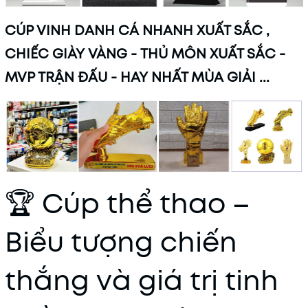
CÚP VINH DANH CÁ NHANH XUẤT SẮC ,
CHIẾC GIÀY VÀNG - THỦ MÔN XUẤT SẮC -
MVP TRẬN ĐẤU - HAY NHẤT MÙA GIẢI ...
🏆 Cúp thể thao –
Biểu tượng chiến
thắng và giá trị tinh