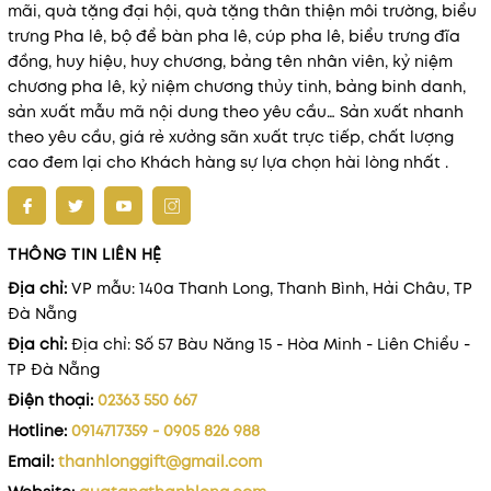
mãi, quà tặng đại hội, quà tặng thân thiện môi trường, biểu
trưng Pha lê, bộ để bàn pha lê, cúp pha lê, biểu trưng đĩa
đồng, huy hiệu, huy chương, bảng tên nhân viên, kỷ niệm
chương pha lê, kỷ niệm chương thủy tinh, bảng binh danh,
sản xuất mẫu mã nội dung theo yêu cầu… Sản xuất nhanh
theo yêu cầu, giá rẻ xưởng sãn xuất trực tiếp, chất lượng
cao đem lại cho Khách hàng sự lựa chọn hài lòng nhất .
THÔNG TIN LIÊN HỆ
Địa chỉ:
VP mẫu: 140a Thanh Long, Thanh Bình, Hải Châu, TP
Đà Nẵng
Địa chỉ:
Địa chỉ: Số 57 Bàu Năng 15 - Hòa Minh - Liên Chiểu -
TP Đà Nẵng
Điện thoại:
02363 550 667
Hotline:
0914717359 - 0905 826 988
Email:
thanhlonggift@gmail.com