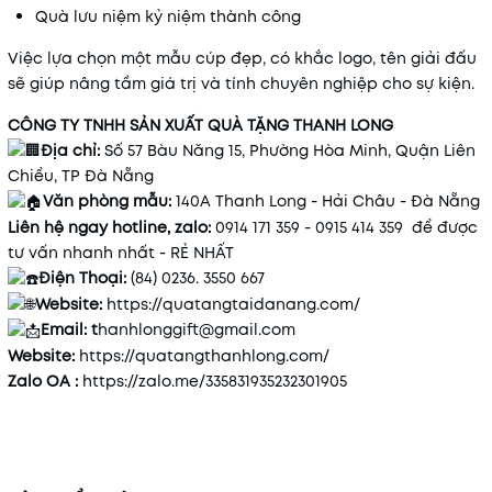
Quà lưu niệm kỷ niệm thành công
Việc lựa chọn một mẫu cúp đẹp, có khắc logo, tên giải đấu
sẽ giúp nâng tầm giá trị và tính chuyên nghiệp cho sự kiện.
CÔNG TY TNHH SẢN XUẤT QUÀ TẶNG THANH LONG
Địa chỉ:
Số 57 Bàu Năng 15, Phường Hòa Minh, Quận Liên
Chiểu, TP Đà Nẵng
Văn phòng mẫu:
140A Thanh Long - Hải Châu - Đà Nẵng
Liên hệ ngay hotline, zalo:
0914 171 359 - 0915 414 359 để được
tư vấn nhanh nhất - RẺ NHẤT
Điện Thoại:
(84) 0236. 3550 667
Website:
https://quatangtaidanang.com/
Email: t
hanhlonggift@gmail.com
Website:
https://quatangthanhlong.com/
Zalo OA :
https://zalo.me/335831935232301905