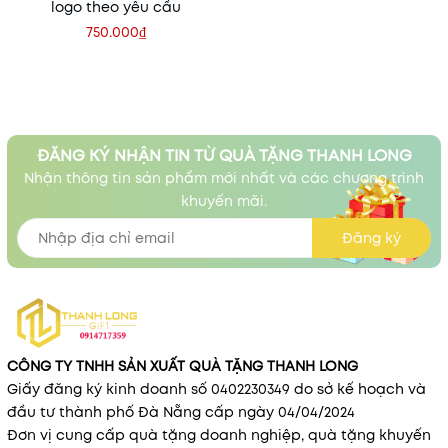
logo theo yêu cầu
750.000₫
ĐĂNG KÝ NHẬN TIN TỪ QUÀ TẶNG THANH LONG
Nhận thông tin sản phẩm mới nhất và các chương trình
khuyến mãi.
Đăng ký
CÔNG TY TNHH SẢN XUẤT QUÀ TẶNG THANH LONG
Giấy đăng ký kinh doanh số 0402230349 do sở kế hoạch và
đầu tư thành phố Đà Nẵng cấp ngày 04/04/2024
Đơn vị cung cấp quà tặng doanh nghiệp, quà tặng khuyến