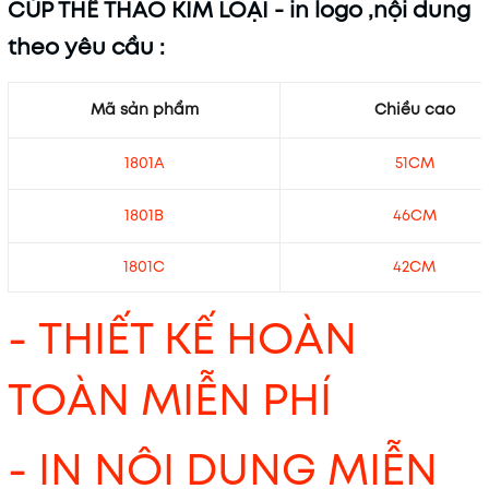
CÚP THỂ THAO KIM LOẠI - in logo ,nội dung
theo yêu cầu :
Mã sản phẩm
Chiều cao
1801A
51CM
1801B
46CM
1801C
42CM
- THIẾT KẾ HOÀN
TOÀN MIỄN PHÍ
- IN NỘI DUNG MIỄN