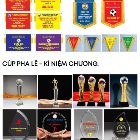
CÚP PHA LÊ - KỈ NIỆM CHƯƠNG.