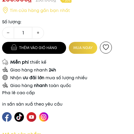
- 20%
Tìm cửa hàng gần bạn nhất
Số lượng:
−
+
THÊM VÀO GIỎ HÀNG
MUA NGAY
Miễn phí
thiết kế
Giao hàng nhanh
24h
Nhận
ưu đãi lớn
mua số lượng nhiều
Giao hàng
nhanh
toàn quốc
Pha lê cao cấp
in sấn sản xuẩ theo yêu cầu