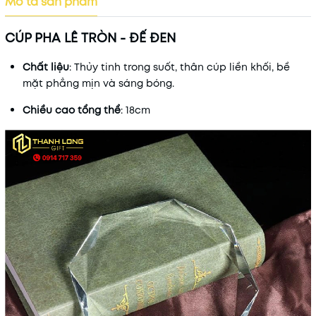
Mô tả sản phẩm
CÚP PHA LÊ TRÒN - ĐẾ ĐEN
Chất liệu
: Thủy tinh trong suốt, thân cúp liền khối, bề
mặt phẳng mịn và sáng bóng.
Chiều cao tổng thể
: 18cm