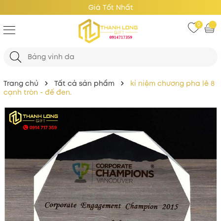
Giá Tốt Nhất
0
Trang chủ
Tất cả sản phẩm
kỉ niệm chương pha lê 8
cạnh tròn - đế đen.