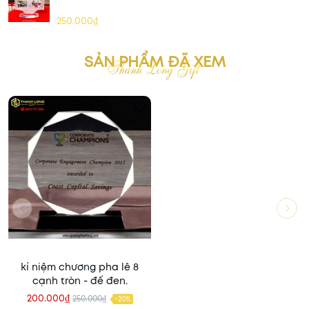
250.000₫
SẢN PHẨM ĐÃ XEM
kỉ niệm chương pha lê 8
cạnh tròn - đế đen.
200.000₫
250.000₫
-20%