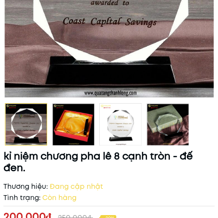
kỉ niệm chương pha lê 8 cạnh tròn - đế
đen.
Thương hiệu:
Đang cập nhật
Tình trạng:
Còn hàng
200.000₫
250.000₫