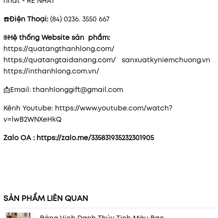
nhất - RẺ NHẤT
☎️
Điện Thoại:
(84) 0236. 3550 667
🌐
Hệ thống Website sản phẩm:
https://quatangthanhlong.com/
https://quatangtaidanang.com/
sanxuatkyniemchuong.vn
https://inthanhlong.com.vn/
📩Email: thanhlonggift@gmail.com
Kênh Youtube: https://www.youtube.com/watch?
v=lwB2WNXeHkQ
Zalo OA :
https://zalo.me/335831935232301905
SẢN PHẨM LIÊN QUAN