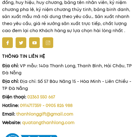
đồng, huy hiệu, huy chương, bảng tên nhân viên, kỷ niệm
chương pha lê, kỷ niệm chương thủy tinh, bảng binh danh,
sản xuất mẫu mã nội dung theo yêu cầu… Sản xuất nhanh
theo yêu cầu, giá rẻ xưởng sãn xuất trực tiếp, chất lượng
cao đem lại cho Khách hàng sự lựa chọn hài lòng nhất .
THÔNG TIN LIÊN HỆ
Địa chỉ:
VP mẫu: 140a Thanh Long, Thanh Bình, Hải Châu, TP
Đà Nẵng
Địa chỉ:
Địa chỉ: Số 57 Bàu Năng 15 - Hòa Minh - Liên Chiểu -
TP Đà Nẵng
Điện thoại:
02363 550 667
Hotline:
0914717359 - 0905 826 988
Email:
thanhlonggift@gmail.com
Website:
quatangthanhlong.com