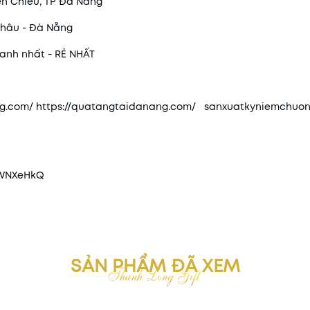
ên Chiểu, TP Đà Nẵng
 Châu - Đà Nẵng
hanh nhất - RẺ NHẤT
ng.com/
https://quatangtaidanang.com/
sanxuatkyniemchuon
2WNXeHkQ
SẢN PHẨM ĐÃ XEM