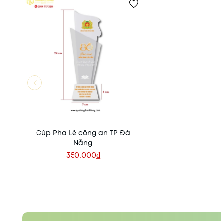
Cúp Pha Lê công an TP Đà
Nẵng
350.000₫
Xem nhanh