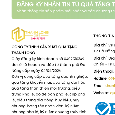
ĐĂNG KÝ NHẬN TIN TỪ QUÀ TẶNG 
Nhận thông tin sản phẩm mới nhất và các chương trì
THÔNG TIN 
Địa chỉ:
VP 
CÔNG TY TNHH SẢN XUẤT QUÀ TẶNG
TP Đà Nẵng
THANH LONG
Địa chỉ:
Địa
Giấy đăng ký kinh doanh số 0402230349
Chiểu - TP
do sở kế hoạch và đầu tư thành phố Đà
Nẵng cấp ngày 04/04/2024
Điện thoại:
Đơn vị cung cấp quà tặng doanh nghiệp,
Hotline:
091
quà tặng khuyến mãi, quà tặng đại hội,
Email:
than
quà tặng thân thiện môi trường, biểu
Website:
qu
trưng Pha lê, bộ để bàn pha lê, cúp pha
lê, biểu trưng đĩa đồng, huy hiệu, huy
chương, bảng tên nhân viên, kỷ niệm
chương pha lê, kỷ niệm chương thủy tinh,