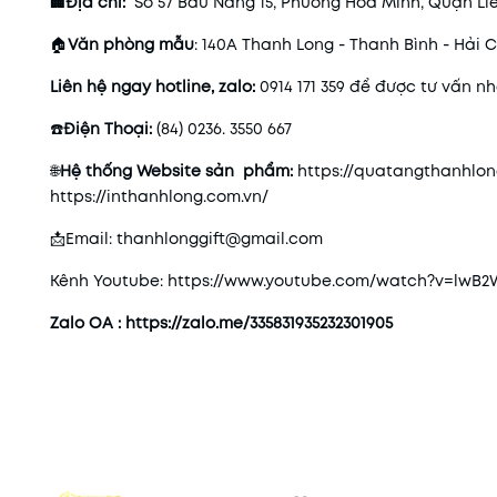
🏢Địa chỉ:
Số 57 Bàu Năng 15, Phường Hòa Minh, Quận Li
🏠
Văn phòng mẫu
: 140A Thanh Long - Thanh Bình - Hải
Liên hệ ngay hotline, zalo:
0914 171 359 để được tư vấn n
☎️
Điện Thoại:
(84) 0236. 3550 667
🌐
Hệ thống Website sản phẩm:
https://quatangthanhlo
https://inthanhlong.com.vn/
📩Email: thanhlonggift@gmail.com
Kênh Youtube: https://www.youtube.com/watch?v=lwB
Zalo OA :
https://zalo.me/335831935232301905