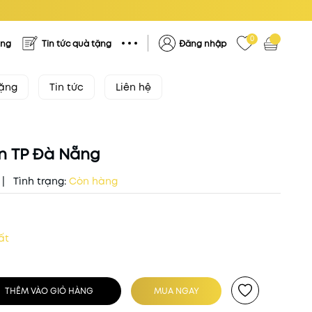
0
ặng
Tin tức quà tặng
Đăng nhập
tặng
Tin tức
Liên hệ
n TP Đà Nẵng
|
Tình trạng:
Còn hàng
ất
THÊM VÀO GIỎ HÀNG
MUA NGAY