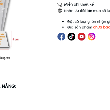
Miễn phí
thiết kế
Nhận
ưu đãi lớn
mua số lư
Đặt số lượng lớn nhận gi
Giá sản phẩm
chưa bao
À NẴNG: