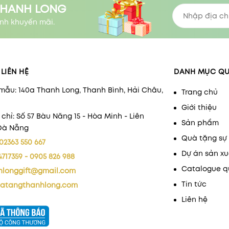
THANH LONG
nh khuyến mãi.
LIÊN HỆ
DANH MỤC Q
mẫu: 140a Thanh Long, Thanh Bình, Hải Châu,
Trang chủ
Giới thiệu
 chỉ: Số 57 Bàu Năng 15 - Hòa Minh - Liên
Sản phẩm
 Đà Nẵng
Quà tặng sự 
02363 550 667
Dự án sản xu
4717359 - 0905 826 988
Catalogue q
hlonggift@gmail.com
Tin tức
atangthanhlong.com
Liên hệ