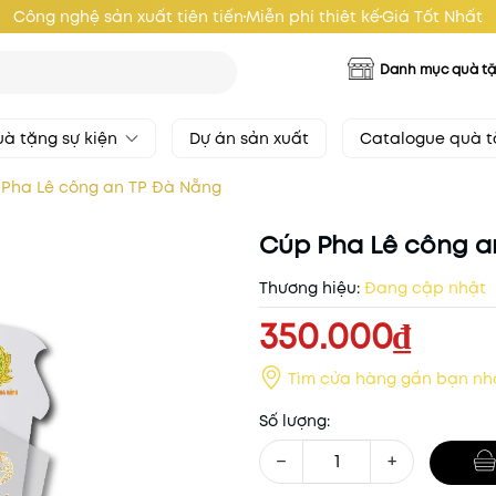
Công nghệ sản xuất tiên tiến
Miễn phí thiêt kế
Giá Tốt Nhất
Danh mục quà t
à tặng sự kiện
Dự án sản xuất
Catalogue quà 
Pha Lê công an TP Đà Nẵng
Cúp Pha Lê công a
Thương hiệu:
Đang cập nhật
350.000₫
Tìm cửa hàng gần bạn nh
Số lượng:
−
+