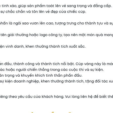
c tinh xảo, giúp sản phẩm toát lên vẻ sang trọng và đẳng cấp.
 sự chắc chắn và tôn lên vẻ đẹp của chiếc cúp.
hấn là ngôi sao vươn lên cao, tượng trưng cho thành tựu và s
 tên giải thưởng hoặc logo công ty, tạo nên một món quà mang
kiện vinh danh, khen thưởng thành tích xuất sắc.
ẫn đầu, thành công và thành tích nổi bật. Cúp vàng này là mó
tác hoặc người chiến thắng trong các cuộc thi và sự kiện.
rân trọng và khuyến khích tinh thần phấn đấu.
sự kiện doanh nghiệp, khen thưởng thành tích, tặng đối tác xu
riêng theo yêu cầu của khách hàng. Vui lòng liên hệ để biết thê