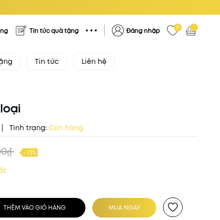
0
ặng
Tin tức quà tặng
Đăng nhập
tặng
Tin tức
Liên hệ
loại
|
Tình trạng:
Còn hàng
00₫
- 13%
ất
THÊM VÀO GIỎ HÀNG
MUA NGAY