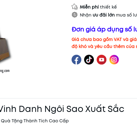
Miễn phí
thiết kế
Nhận
ưu đãi lớn
mua số lư
Đơn giá áp dụng số l
Giá chưa bao gồm VAT và giá 
độ khó và yêu cầu thêm của
Vinh Danh Ngôi Sao Xuất Sắc
 - Quà Tặng Thành Tích Cao Cấp