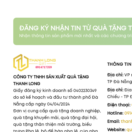
ĐĂNG KÝ NHẬN TIN TỪ QUÀ TẶNG 
Nhận thông tin sản phẩm mới nhất và các chương trì
THÔNG TIN 
Địa chỉ:
VP 
CÔNG TY TNHH SẢN XUẤT QUÀ TẶNG
TP Đà Nẵng
THANH LONG
Địa chỉ:
Địa
Giấy đăng ký kinh doanh số 0402230349
Chiểu - TP
do sở kế hoạch và đầu tư thành phố Đà
Nẵng cấp ngày 04/04/2024
Điện thoại:
Đơn vị cung cấp quà tặng doanh nghiệp,
Hotline:
091
quà tặng khuyến mãi, quà tặng đại hội,
Email:
than
quà tặng thân thiện môi trường, biểu
Website:
qu
trưng Pha lê, bộ để bàn pha lê, cúp pha