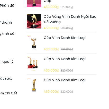
Cấp
 Phần đế
450.000₫
520.000₫
Cúp Vàng Vinh Danh Ngôi Sao
Đế Vuông
ự thành
450.000₫
520.000₫
 tính cá
Cúp Vinh Danh Kim Loại
450.000₫
520.000₫
Cúp Vinh Danh Kim Loại
n quà lý
450.000₫
520.000₫
ất sắc,
Cúp Vinh Danh Kim Loại
450.000₫
520.000₫
m chi tiết