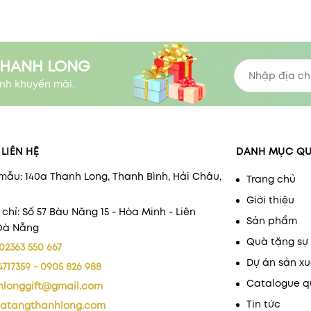
THANH LONG
nh khuyến mãi.
LIÊN HỆ
DANH MỤC Q
mẫu: 140a Thanh Long, Thanh Bình, Hải Châu,
Trang chủ
Giới thiệu
 chỉ: Số 57 Bàu Năng 15 - Hòa Minh - Liên
Sản phẩm
 Đà Nẵng
Quà tặng sự 
02363 550 667
Dự án sản xu
4717359 - 0905 826 988
Catalogue q
hlonggift@gmail.com
Tin tức
atangthanhlong.com