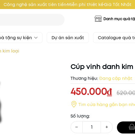
Công nghệ sản xuất tiên tiến
Miễn phí thiêt kế
Giá Tốt Nhất
Danh mục quà t
à tặng sự kiện
Dự án sản xuất
Catalogue quà 
 kim loại
Cúp vinh danh kim 
Thương hiệu:
Đang cập nhật
450.000₫
520.0
Tìm cửa hàng gần bạn nh
Số lượng:
−
+