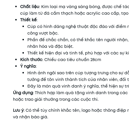
Chất liệu
: Kim loại mạ vàng sáng bóng, được chế tá
cúp làm từ đá cẩm thạch hoặc acrylic cao cấp, tạo
Thiết kế
:
Cúp có hình dáng nghệ thuật độc đáo với điểm n
công vượt bậc.
Phần đế chắc chắn, có thể khắc tên người nhận,
nhân hóa và đặc biệt.
Thiết kế hiện đại và tinh tế, phù hợp với các sự 
Kích thước
: Chiều cao tiêu chuẩn 28cm
Ý nghĩa
:
Hình ảnh ngôi sao trên cúp tượng trưng cho sự d
tưởng để tôn vinh thành tích của nhân viên, đối 
Đây là món quà vinh danh ý nghĩa, thể hiện sự t
Ứng dụng
: Thích hợp làm quà tặng vinh danh trong các 
hoặc trao giải thưởng trong các cuộc thi.
Lưu ý
: Có thể tùy chỉnh khắc tên, logo hoặc thông điệp 
và nhận báo giá.