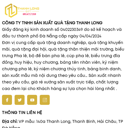
CÔNG TY TNHH SẢN XUẤT QUÀ TẶNG THANH LONG
Giấy đăng ký kinh doanh số 0402230349 do sở kế hoạch và
đầu tư thành phố Đà Nẵng cấp ngày 04/04/2024
Đơn vị cung cấp quà tặng doanh nghiệp, quà tặng khuyến
mãi, quà tặng đại hội, quà tặng thân thiện môi trường, biểu
trưng Pha lê, bộ để bàn pha lê, cúp pha lê, biểu trưng đĩa
đồng, huy hiệu, huy chương, bảng tên nhân viên, kỷ niệm
chương pha lê, kỷ niệm chương thủy tinh, bảng binh danh,
sản xuất mẫu mã nội dung theo yêu cầu… Sản xuất nhanh
theo yêu cầu, giá rẻ xưởng sãn xuất trực tiếp, chất lượng
cao đem lại cho Khách hàng sự lựa chọn hài lòng nhất .
THÔNG TIN LIÊN HỆ
Địa chỉ:
VP mẫu: 140a Thanh Long, Thanh Bình, Hải Châu, TP