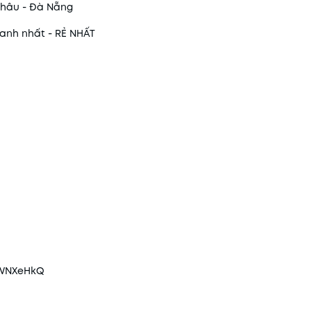
 Châu - Đà Nẵng
hanh nhất - RẺ NHẤT
2WNXeHkQ