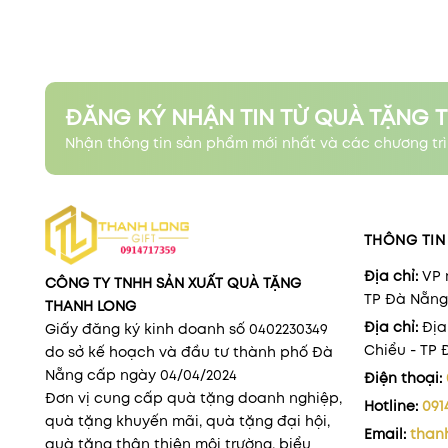
ĐĂNG KÝ NHẬN TIN TỪ QUÀ TẶNG 
Nhận thông tin sản phẩm mới nhất và các chương trì
THÔNG TIN 
Địa chỉ:
VP 
CÔNG TY TNHH SẢN XUẤT QUÀ TẶNG
TP Đà Nẵng
THANH LONG
Địa chỉ:
Địa
Giấy đăng ký kinh doanh số 0402230349
Chiểu - TP
do sở kế hoạch và đầu tư thành phố Đà
Nẵng cấp ngày 04/04/2024
Điện thoại:
Đơn vị cung cấp quà tặng doanh nghiệp,
Hotline:
091
quà tặng khuyến mãi, quà tặng đại hội,
Email:
than
quà tặng thân thiện môi trường, biểu