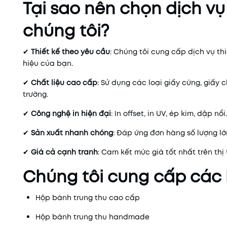
Tại sao nên chọn dịch vụ
chúng tôi?
✔
Thiết kế theo yêu cầu
: Chúng tôi cung cấp dịch vụ t
hiệu của bạn.
✔
Chất liệu cao cấp
: Sử dụng các loại giấy cứng, giấy c
trường.
✔
Công nghệ in hiện đại
: In offset, in UV, ép kim, dập n
✔
Sản xuất nhanh chóng
: Đáp ứng đơn hàng số lượng lớ
✔
Giá cả cạnh tranh
: Cam kết mức giá tốt nhất trên th
Chúng tôi cung cấp các 
Hộp bánh trung thu cao cấp
Hộp bánh trung thu handmade