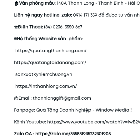
🏠
Văn phòng mẫu
: 140A Thanh Long - Thanh Bình - Hải
Liên hệ ngay hotline, zalo:
0914 171 359 để được tư vấn n
☎️
Điện Thoại:
(84) 0236. 3550 667
🌐
Hệ thống Website sản phẩm:
https://quatangthanhlong.com/
https://quatangtaidanang.com/
sanxuatkyniemchuong.vn
https://inthanhlong.com.vn/
📩Email: thanhlonggift@gmail.com
Fanpage: Quà Tặng Doanh Nghiệp - Window Media‼
Kênh Youtube: https://www.youtube.com/watch?v=lwB
Zalo OA :
https://zalo.me/335831935232301905