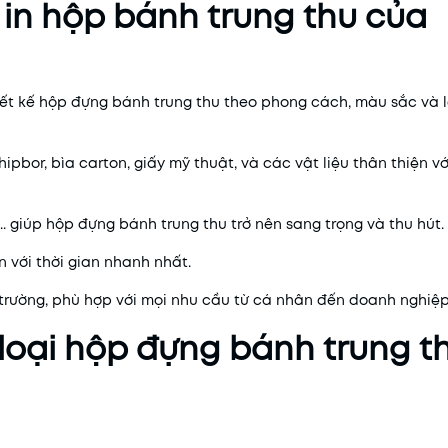
 in hộp bánh trung thu của
hiết kế hộp đựng bánh trung thu theo phong cách, màu sắc và 
hipbor, bìa carton, giấy mỹ thuật, và các vật liệu thân thiện vớ
ổi... giúp hộp đựng bánh trung thu trở nên sang trọng và thu hút.
n với thời gian nhanh nhất.
ị trường, phù hợp với mọi nhu cầu từ cá nhân đến doanh nghiệp
loại hộp đựng bánh trung t