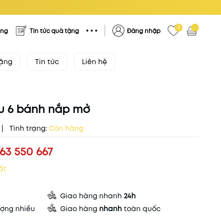
0
ặng
Tin tức quà tặng
Đăng nhập
tặng
Tin tức
Liên hệ
u 6 bánh nắp mở
|
Tình trạng:
Còn hàng
63 550 667
ất
Giao hàng nhanh
24h
ợng nhiều
Giao hàng
nhanh
toàn quốc