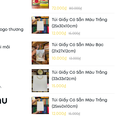
72.000₫
80.000₫
Túi Giấy Có Sẵn Màu Trắng
(25x30x10cm)
logo thương
12.000₫
15.000₫
Túi Giấy Có Sẵn Màu Bạc
i môi
(21x27x12cm)
10.000₫
13.000₫
Túi Giấy Có Sẵn Màu Trắng
(33x33x12cm)
15.000₫
.
hu
Túi Giấy Có Sẵn Màu Trắng
(25x40x10cm)
12.000₫
15.000₫