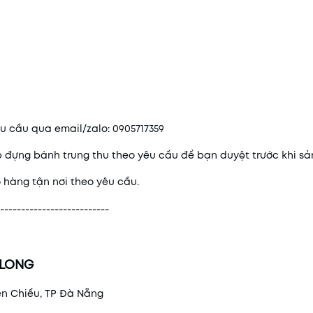
êu cầu qua email/zalo: 0905717359
ộp đựng bánh trung thu theo yêu cầu để bạn duyệt trước khi sả
 hàng tận nơi theo yêu cầu.
--------------------------
 LONG
ên Chiểu, TP Đà Nẵng