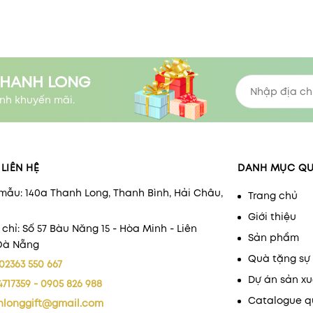
THANH LONG
nh khuyến mãi.
LIÊN HỆ
DANH MỤC Q
mẫu: 140a Thanh Long, Thanh Bình, Hải Châu,
Trang chủ
Giới thiệu
 chỉ: Số 57 Bàu Năng 15 - Hòa Minh - Liên
Sản phẩm
 Đà Nẵng
Quà tặng sự 
02363 550 667
Dự án sản xu
4717359 - 0905 826 988
Catalogue q
hlonggift@gmail.com