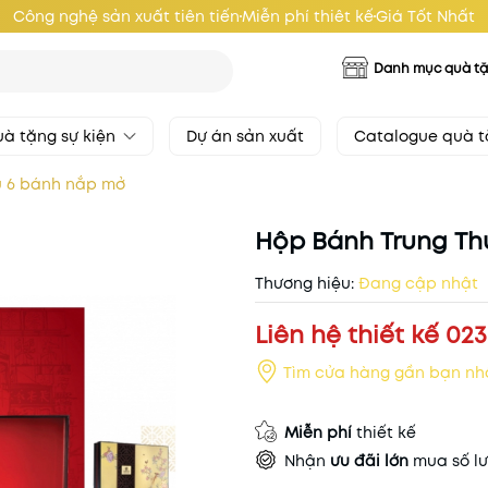
Công nghệ sản xuất tiên tiến
Miễn phí thiêt kế
Giá Tốt Nhất
Danh mục quà t
à tặng sự kiện
Dự án sản xuất
Catalogue quà 
u 6 bánh nắp mở
Hộp Bánh Trung Th
Thương hiệu:
Đang cập nhật
Liên hệ thiết kế 023
Tìm cửa hàng gần bạn nh
Miễn phí
thiết kế
Nhận
ưu đãi lớn
mua số lư