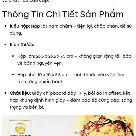
và chất liệu cao cấp.
Thông Tin Chi Tiết Sản Phẩm
Kiểu hộp:
Nắp lật nam châm – tiện lợi, chắc chắn, dễ sử
dụng.
Kích thước:
Hộp lớn: 26,5 x 26,5 x 7,5 cm – không gian rộng rãi, bảo
vệ bánh nguyên vẹn.
Hộp nhỏ: 10 x 10 x 5,5 cm – kích thước vừa vặn, ôm
trọn từng chiếc bánh.
Chất liệu:
Giấy chipboard dày 1,7 ly, bồi áo in offset, kết
hợp khung định hình giấy – đảm bảo độ cứng cáp, sang
trọng và bền bỉ.