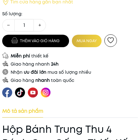
Tìm cửa hàng gần bạn nhất
Số lượng:
−
+
THÊM VÀO GIỎ HÀNG
MUA NGAY
Miễn phí
thiết kế
Giao hàng nhanh
24h
Nhận
ưu đãi lớn
mua số lượng nhiều
Giao hàng
nhanh
toàn quốc
Mô tả sản phẩm
Hộp Bánh Trung Thu 4