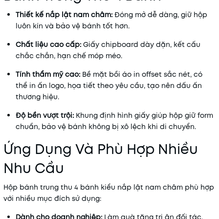
Thiết kế nắp lật nam châm:
Đóng mở dễ dàng, giữ hộp
luôn kín và bảo vệ bánh tốt hơn.
Chất liệu cao cấp:
Giấy chipboard dày dặn, kết cấu
chắc chắn, hạn chế móp méo.
Tính thẩm mỹ cao:
Bề mặt bồi áo in offset sắc nét, có
thể in ấn logo, họa tiết theo yêu cầu, tạo nên dấu ấn
thương hiệu.
Độ bền vượt trội:
Khung định hình giấy giúp hộp giữ form
chuẩn, bảo vệ bánh không bị xô lệch khi di chuyển.
Ứng Dụng Và Phù Hợp Nhiều
Nhu Cầu
Hộp bánh trung thu 4 bánh kiểu nắp lật nam châm phù hợp
với nhiều mục đích sử dụng:
Dành cho doanh nghiệp:
Làm quà tặng tri ân đối tác,