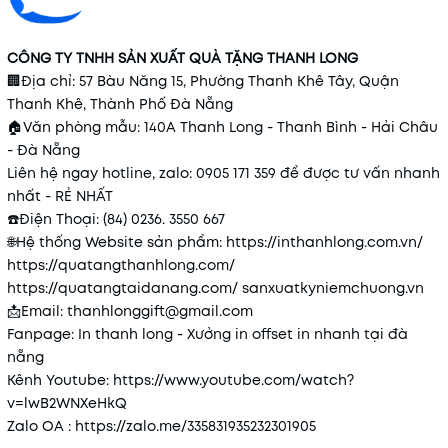
CÔNG TY TNHH SẢN XUẤT QUÀ TẶNG THANH LONG
🏢
Địa chỉ: 57 Bàu Năng 15, Phường Thanh Khê Tây, Quận
Thanh Khê, Thành Phố Đà Nẵng
🏠
Văn phòng mẫu: 140A Thanh Long - Thanh Bình - Hải Châu
- Đà Nẵng
Liên hệ ngay hotline, zalo: 0905 171 359 để được tư vấn nhanh
nhất - RẺ NHẤT
☎️
Điện Thoại: (84) 0236. 3550 667
🌐
Hệ thống Website sản phẩm:
https://inthanhlong.com.vn/
https://quatangthanhlong.com/
https://quatangtaidanang.com/
sanxuatkyniemchuong.vn
📩
Email: thanhlonggift@gmail.com
Fanpage: In thanh long - Xưởng in offset in nhanh tại đà
nẵng
Kênh Youtube:
https://www.youtube.com/watch?
v=lwB2WNXeHkQ
Zalo OA :
https://zalo.me/335831935232301905