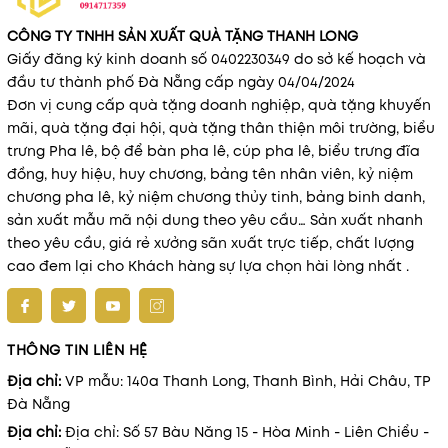
CÔNG TY TNHH SẢN XUẤT QUÀ TẶNG THANH LONG
Giấy đăng ký kinh doanh số 0402230349 do sở kế hoạch và
đầu tư thành phố Đà Nẵng cấp ngày 04/04/2024
Đơn vị cung cấp quà tặng doanh nghiệp, quà tặng khuyến
mãi, quà tặng đại hội, quà tặng thân thiện môi trường, biểu
trưng Pha lê, bộ để bàn pha lê, cúp pha lê, biểu trưng đĩa
đồng, huy hiệu, huy chương, bảng tên nhân viên, kỷ niệm
chương pha lê, kỷ niệm chương thủy tinh, bảng binh danh,
sản xuất mẫu mã nội dung theo yêu cầu… Sản xuất nhanh
theo yêu cầu, giá rẻ xưởng sãn xuất trực tiếp, chất lượng
cao đem lại cho Khách hàng sự lựa chọn hài lòng nhất .
THÔNG TIN LIÊN HỆ
Địa chỉ:
VP mẫu: 140a Thanh Long, Thanh Bình, Hải Châu, TP
Đà Nẵng
Địa chỉ:
Địa chỉ: Số 57 Bàu Năng 15 - Hòa Minh - Liên Chiểu -