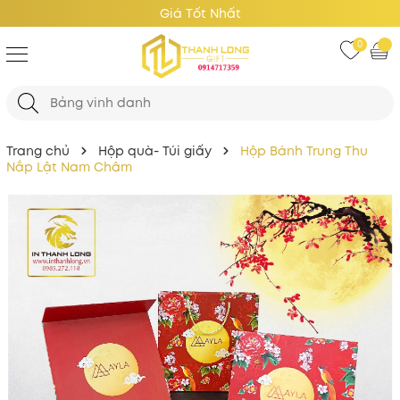
Giá Tốt Nhất
0
Trang chủ
Hộp quà- Túi giấy
Hộp Bánh Trung Thu
Nắp Lật Nam Châm