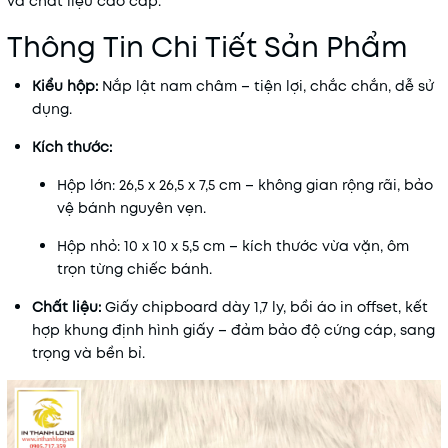
và chất liệu cao cấp.
Thông Tin Chi Tiết Sản Phẩm
Kiểu hộp:
Nắp lật nam châm – tiện lợi, chắc chắn, dễ sử
dụng.
Kích thước:
Hộp lớn: 26,5 x 26,5 x 7,5 cm – không gian rộng rãi, bảo
vệ bánh nguyên vẹn.
Hộp nhỏ: 10 x 10 x 5,5 cm – kích thước vừa vặn, ôm
trọn từng chiếc bánh.
Chất liệu:
Giấy chipboard dày 1,7 ly, bồi áo in offset, kết
hợp khung định hình giấy – đảm bảo độ cứng cáp, sang
trọng và bền bỉ.