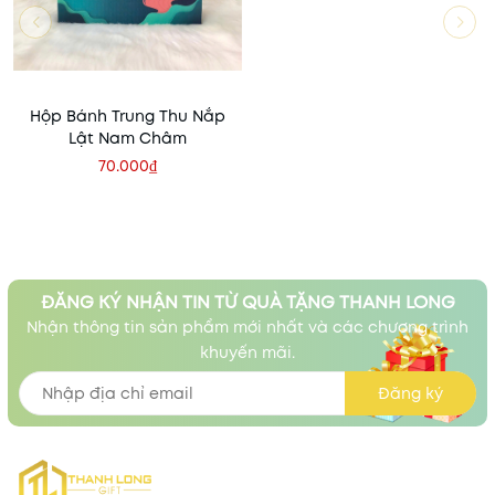
Hộp Bánh Trung Thu Nắp
Lật Nam Châm
70.000₫
ĐĂNG KÝ NHẬN TIN TỪ QUÀ TẶNG THANH LONG
Nhận thông tin sản phẩm mới nhất và các chương trình
khuyến mãi.
Đăng ký