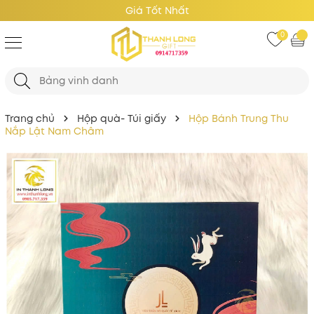
Giá Tốt Nhất
0
Trang chủ
Hộp quà- Túi giấy
Hộp Bánh Trung Thu
Nắp Lật Nam Châm