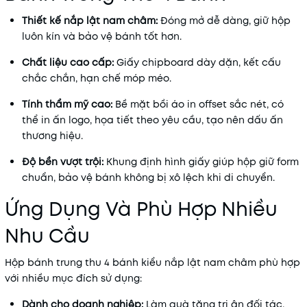
Thiết kế nắp lật nam châm:
Đóng mở dễ dàng, giữ hộp
luôn kín và bảo vệ bánh tốt hơn.
Chất liệu cao cấp:
Giấy chipboard dày dặn, kết cấu
chắc chắn, hạn chế móp méo.
Tính thẩm mỹ cao:
Bề mặt bồi áo in offset sắc nét, có
thể in ấn logo, họa tiết theo yêu cầu, tạo nên dấu ấn
thương hiệu.
Độ bền vượt trội:
Khung định hình giấy giúp hộp giữ form
chuẩn, bảo vệ bánh không bị xô lệch khi di chuyển.
Ứng Dụng Và Phù Hợp Nhiều
Nhu Cầu
Hộp bánh trung thu 4 bánh kiểu nắp lật nam châm phù hợp
với nhiều mục đích sử dụng:
Dành cho doanh nghiệp:
Làm quà tặng tri ân đối tác,