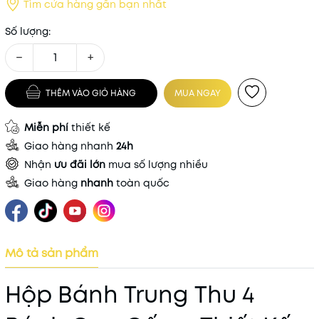
Tìm cửa hàng gần bạn nhất
Số lượng:
−
+
THÊM VÀO GIỎ HÀNG
MUA NGAY
Miễn phí
thiết kế
Giao hàng nhanh
24h
Nhận
ưu đãi lớn
mua số lượng nhiều
Giao hàng
nhanh
toàn quốc
Mô tả sản phẩm
Hộp Bánh Trung Thu 4