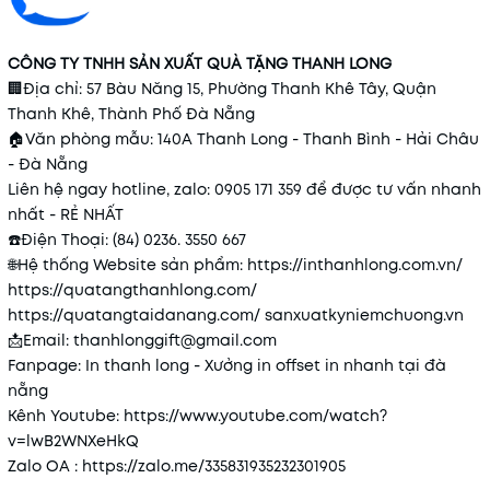
CÔNG TY TNHH SẢN XUẤT QUÀ TẶNG THANH LONG
🏢
Địa chỉ: 57 Bàu Năng 15, Phường Thanh Khê Tây, Quận
Thanh Khê, Thành Phố Đà Nẵng
🏠
Văn phòng mẫu: 140A Thanh Long - Thanh Bình - Hải Châu
- Đà Nẵng
Liên hệ ngay hotline, zalo: 0905 171 359 để được tư vấn nhanh
nhất - RẺ NHẤT
☎️
Điện Thoại: (84) 0236. 3550 667
🌐
Hệ thống Website sản phẩm:
https://inthanhlong.com.vn/
https://quatangthanhlong.com/
https://quatangtaidanang.com/
sanxuatkyniemchuong.vn
📩
Email: thanhlonggift@gmail.com
Fanpage: In thanh long - Xưởng in offset in nhanh tại đà
nẵng
Kênh Youtube:
https://www.youtube.com/watch?
v=lwB2WNXeHkQ
Zalo OA :
https://zalo.me/335831935232301905