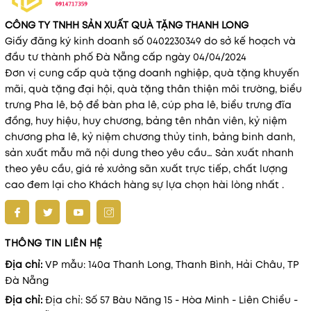
CÔNG TY TNHH SẢN XUẤT QUÀ TẶNG THANH LONG
Giấy đăng ký kinh doanh số 0402230349 do sở kế hoạch và
đầu tư thành phố Đà Nẵng cấp ngày 04/04/2024
Đơn vị cung cấp quà tặng doanh nghiệp, quà tặng khuyến
mãi, quà tặng đại hội, quà tặng thân thiện môi trường, biểu
trưng Pha lê, bộ để bàn pha lê, cúp pha lê, biểu trưng đĩa
đồng, huy hiệu, huy chương, bảng tên nhân viên, kỷ niệm
chương pha lê, kỷ niệm chương thủy tinh, bảng binh danh,
sản xuất mẫu mã nội dung theo yêu cầu… Sản xuất nhanh
theo yêu cầu, giá rẻ xưởng sãn xuất trực tiếp, chất lượng
cao đem lại cho Khách hàng sự lựa chọn hài lòng nhất .
THÔNG TIN LIÊN HỆ
Địa chỉ:
VP mẫu: 140a Thanh Long, Thanh Bình, Hải Châu, TP
Đà Nẵng
Địa chỉ:
Địa chỉ: Số 57 Bàu Năng 15 - Hòa Minh - Liên Chiểu -