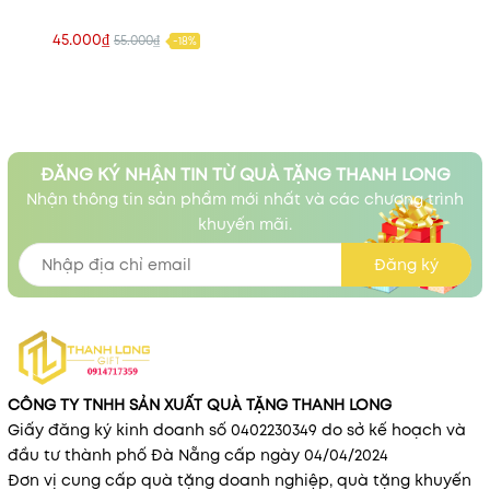
45.000₫
55.000₫
-18%
ĐĂNG KÝ NHẬN TIN TỪ QUÀ TẶNG THANH LONG
Nhận thông tin sản phẩm mới nhất và các chương trình
khuyến mãi.
Đăng ký
CÔNG TY TNHH SẢN XUẤT QUÀ TẶNG THANH LONG
Giấy đăng ký kinh doanh số 0402230349 do sở kế hoạch và
đầu tư thành phố Đà Nẵng cấp ngày 04/04/2024
Đơn vị cung cấp quà tặng doanh nghiệp, quà tặng khuyến