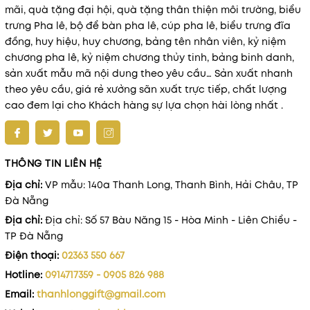
mãi, quà tặng đại hội, quà tặng thân thiện môi trường, biểu
trưng Pha lê, bộ để bàn pha lê, cúp pha lê, biểu trưng đĩa
đồng, huy hiệu, huy chương, bảng tên nhân viên, kỷ niệm
chương pha lê, kỷ niệm chương thủy tinh, bảng binh danh,
sản xuất mẫu mã nội dung theo yêu cầu… Sản xuất nhanh
theo yêu cầu, giá rẻ xưởng sãn xuất trực tiếp, chất lượng
cao đem lại cho Khách hàng sự lựa chọn hài lòng nhất .
THÔNG TIN LIÊN HỆ
Địa chỉ:
VP mẫu: 140a Thanh Long, Thanh Bình, Hải Châu, TP
Đà Nẵng
Địa chỉ:
Địa chỉ: Số 57 Bàu Năng 15 - Hòa Minh - Liên Chiểu -
TP Đà Nẵng
Điện thoại:
02363 550 667
Hotline:
0914717359 - 0905 826 988
Email:
thanhlonggift@gmail.com