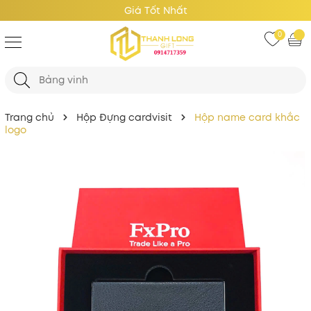
Giá Tốt Nhất
0
Trang chủ
Hộp Đựng cardvisit
Hộp name card khắc
logo