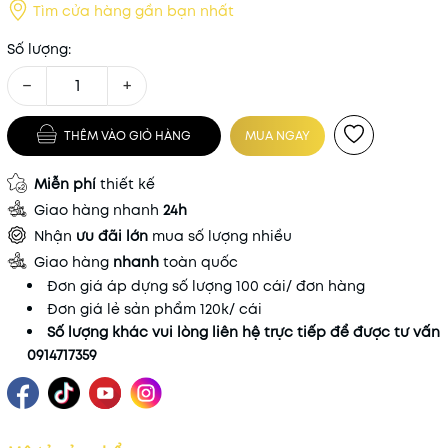
Tìm cửa hàng gần bạn nhất
Số lượng:
−
+
THÊM VÀO GIỎ HÀNG
MUA NGAY
Miễn phí
thiết kế
Giao hàng nhanh
24h
Nhận
ưu đãi lớn
mua số lượng nhiều
Giao hàng
nhanh
toàn quốc
Đơn giá áp dựng số lượng 100 cái/ đơn hàng
Đơn giá lẻ sản phẩm 120k/ cái
Số lượng khác vui lòng liên hệ trực tiếp để được tư vấn
0914717359