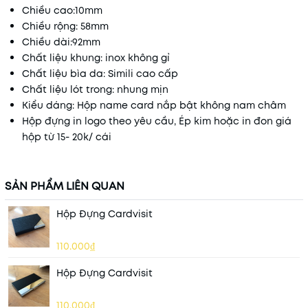
Chiều cao:10mm
Chiều rộng: 58mm
Chiều dài:92mm
Chất liệu khung: inox không gỉ
Chất liệu bìa da: Simili cao cấp
Chất liệu lót trong: nhung mịn
Kiểu dáng: Hộp name card nắp bật không nam châm
Hộp đựng in logo theo yêu cầu, Ép kim hoặc in đon giá
hộp từ 15- 20k/ cái
SẢN PHẨM LIÊN QUAN
Hộp Đựng Cardvisit
110.000₫
Hộp Đựng Cardvisit
110.000₫