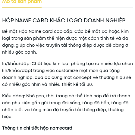
Mô tả sản phẩm
HỘP NAME CARD KHẮC LOGO DOANH NGHIỆP
Bề mặt Hộp Name card cao cấp: Các bề mặt Da hoặc kim
loại trong sản phẩm thể hiện được một cách tinh tế và đa
dạng, giúp cho việc truyển tải thông điệp được dễ dàng ở
nhiều góc cạnh.
In/khắc/dập: Chất liệu kim loại phẳng tạo ra nhiều lựa chọn
(in/khắc/dập) trong việc customize một món quà tặng
doanh nghiệp, qua đó cùng một concept về thương hiệu sẽ
có nhiều góc nhìn và nhiều thiết kế tối ưu.
Kiểu dáng: Nhỏ gọn, thời trang có thể tích hợp để trở thành
các phụ kiện gần gũi trong đời sống, tăng độ bền, tăng độ
nhận biết và tăng mức độ truyền tải thông điệp, thương
hiệu.
Thông tin chi tiết hộp namecard