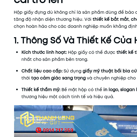
Hộp giấy đựng dù không chỉ là sản phẩm dùng để bảo 
tăng độ nhận diện thương hiệu. Với
thiết kế bắt mắt
,
ch
chọn hoàn hảo cho các doanh nghiệp muốn khẳng định sự
1. Thông Số Và Thiết Kế Của
Kích thước linh hoạt:
Hộp giấy có thể được
thiết kế 
nhất cho sản phẩm bên trong.
Chất liệu cao cấp:
Sử dụng
giấy mỹ thuật bồi bìa c
thời
tạo cảm giác sang trọng
và chuyên nghiệp cho
Thiết kế thẩm mỹ:
Bề mặt hộp có thể
in logo, sloga
thương hiệu một cách tinh tế và hiệu quả.