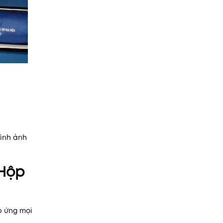
hình ảnh
 Hộp
p ứng mọi