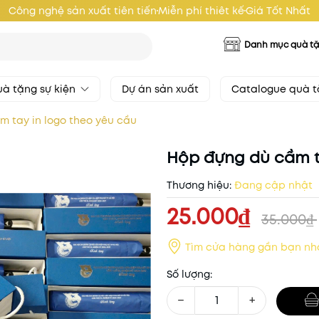
Công nghệ sản xuất tiên tiến
Miễn phí thiêt kế
Giá Tốt Nhất
Danh mục quà t
à tặng sự kiện
Dự án sản xuất
Catalogue quà 
 tay in logo theo yêu cầu
Hộp đựng dù cầm t
Thương hiệu:
Đang cập nhật
25.000₫
35.000₫
Tìm cửa hàng gần bạn nh
Số lượng:
−
+