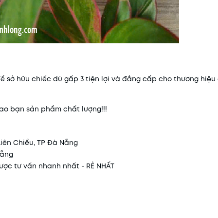
ể sở hữu chiếc dù gấp 3 tiện lợi và đẳng cấp cho thương hiệu
trao bạn sản phẩm chất lượng!!!
Liên Chiểu, TP Đà Nẵng
Nẵng
 được tư vấn nhanh nhất - RẺ NHẤT