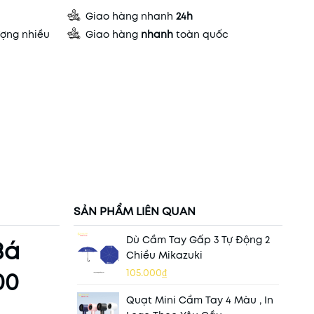
Giao hàng nhanh
24h
ợng nhiều
Giao hàng
nhanh
toàn quốc
SẢN PHẨM LIÊN QUAN
Dù Cầm Tay Gấp 3 Tự Động 2
Bá
Chiều Mikazuki
105.000₫
00
Quạt Mini Cầm Tay 4 Màu , In