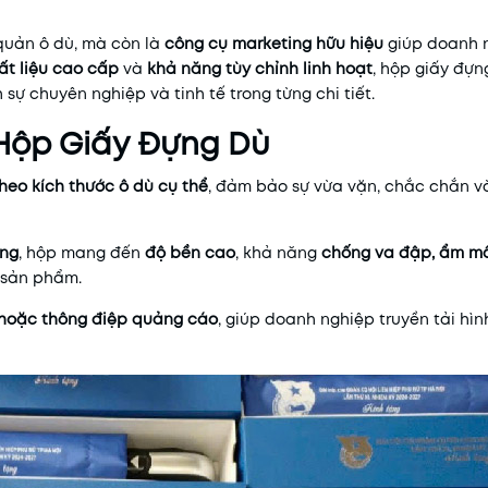
quản ô dù, mà còn là
công cụ marketing hữu hiệu
giúp doanh n
ất liệu cao cấp
và
khả năng tùy chỉnh linh hoạt
, hộp giấy đựn
 chuyên nghiệp và tinh tế trong từng chi tiết.
 Hộp Giấy Đựng Dù
theo kích thước ô dù cụ thể
, đảm bảo sự vừa vặn, chắc chắn v
ứng
, hộp mang đến
độ bền cao
, khả năng
chống va đập, ẩm m
 sản phẩm.
n hoặc thông điệp quảng cáo
, giúp doanh nghiệp truyền tải hì