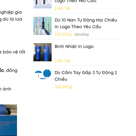
Logo Theo Yêu Cầu.
Liên hệ
ghiệp gia
g dù là lựa
Dù 10 Nan Tự Động Hai Chiều
In Logo Theo Yêu Cầu
110.000₫
130.000₫
Bình Nhiệt In Logo
à bảo vệ tốt
Liên hệ
ốc
, đồng
Dù Cầm Tay Gấp 3 Tự Động 2
Chiều
105.000₫
nh ảnh