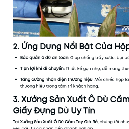
2. Ứng Dụng Nổi Bật Của Hộ
Bảo quản ô dù an toàn:
Giúp chống trầy xước, bụi b
Tiện lợi khi di chuyển:
Thiết kế gọn nhẹ, dễ mang the
Tăng cường nhận diện thương hiệu:
Mỗi chiếc hộp l
thương hiệu trong tâm trí khách hàng.
3. Xưởng Sản Xuất Ô Dù Cầm
Giấy Đựng Dù Uy Tín
Tại
Xưởng Sản Xuất Ô Dù Cầm Tay Giá Rẻ
, chúng tôi ch
yêu cầu từ cá nhân đến doanh nghiệp.