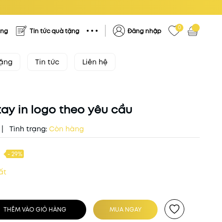
0
ặng
Tin tức quà tặng
Đăng nhập
tặng
Tin tức
Liên hệ
ay in logo theo yêu cầu
|
Tình trạng:
Còn hàng
- 29%
ất
THÊM VÀO GIỎ HÀNG
MUA NGAY