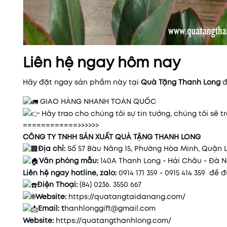
Liên hệ ngay hôm nay
Hãy đặt ngay sản phẩm này tại
Quà
Tặng
Thanh
Long
đ
GIAO HÀNG NHANH TOÀN QUỐC
Hãy trao cho chúng tôi sự tin tưởng, chúng tôi sẽ 
============>>>>>>
CÔNG TY TNHH SẢN XUẤT QUÀ TẶNG THANH LONG
Địa chỉ:
Số 57 Bàu Năng 15, Phường Hòa Minh, Quận 
Văn phòng mẫu:
140A Thanh Long - Hải Châu - Đà 
Liên hệ ngay hotline, zalo:
0914 171 359 - 0915 414 359 để
Điện Thoại:
(84) 0236. 3550 667
Website:
https://quatangtaidanang.com/
Email: t
hanhlonggift@gmail.com
Website:
https://quatangthanhlong.com/