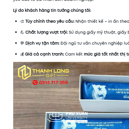
Lý do khách hàng tin tưởng chúng tôi:
🎨
Tùy chỉnh theo yêu cầu:
Nhận thiết kế – in ấn the
💪
Chất lượng vượt trội:
Sử dụng giấy mỹ thuật, giấy
💬
Dịch vụ tận tâm:
Đội ngũ tư vấn chuyên nghiệp lu
💰
Giá cả cạnh tranh:
Cam kết
mức giá tốt nhất thị 