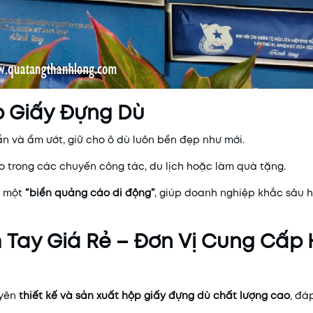
p Giấy Đựng Dù
ẩn và ẩm ướt, giữ cho ô dù luôn bền đẹp như mới.
o trong các chuyến công tác, du lịch hoặc làm quà tặng.
à một
“biển quảng cáo di động”
, giúp doanh nghiệp khắc sâu 
 Tay Giá Rẻ – Đơn Vị Cung Cấp
uyên
thiết kế và sản xuất hộp giấy đựng dù chất lượng cao
, đá