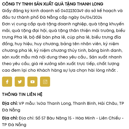
CÔNG TY TNHH SẢN XUẤT QUÀ TẶNG THANH LONG
Giấy đăng ký kinh doanh số 0402230349 do sở kế hoạch và
đầu tư thành phố Đà Nẵng cấp ngày 04/04/2024
Đơn vị cung cấp quà tặng doanh nghiệp, quà tặng khuyến
mãi, quà tặng đại hội, quà tặng thân thiện môi trường, biểu
trưng Pha lê, bộ để bàn pha lê, cúp pha lê, biểu trưng đĩa
đồng, huy hiệu, huy chương, bảng tên nhân viên, kỷ niệm
chương pha lê, kỷ niệm chương thủy tinh, bảng binh danh,
sản xuất mẫu mã nội dung theo yêu cầu… Sản xuất nhanh
theo yêu cầu, giá rẻ xưởng sãn xuất trực tiếp, chất lượng
cao đem lại cho Khách hàng sự lựa chọn hài lòng nhất .
THÔNG TIN LIÊN HỆ
Địa chỉ:
VP mẫu: 140a Thanh Long, Thanh Bình, Hải Châu, TP
Đà Nẵng
Địa chỉ:
Địa chỉ: Số 57 Bàu Năng 15 - Hòa Minh - Liên Chiểu -
TP Đà Nẵng