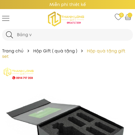
Giá Tốt Nhất
0
Trang chủ
Hộp Gift ( quà tặng )
Hộp quà tặng gift
set