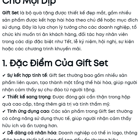
Cho Mọi Dịp
Gift Set
là bộ quà tặng được thiết kế đẹp mắt, gồm nhiều
sản phẩm được kết hợp hài hòa theo chủ đề hoặc mục đích
sử dụng. Đây là lựa chọn lý tưởng cho các doanh nghiệp, tổ
chức khi muốn tri ân khách hàng, đối tác hay nhân viên
trong các dịp đặc biệt như Tết, lễ kỷ niệm, hội nghị, sự kiện
hoặc các chương trình khuyến mãi.
1. Đặc Điểm Của Gift Set
✔
Sự kết hợp tinh tế
: Gift Set thường bao gồm nhiều sản
phẩm liên quan, tạo thành một tổng thể hài hòa, giúp người
nhận cảm thấy sự chu đáo từ người tặng.
✔
Thiết kế sang trọng
: Được đóng gói cẩn thận trong hộp
quà cao cấp, tăng thêm giá trị và tính thẩm mỹ.
✔
Tính ứng dụng cao
: Các sản phẩm trong Gift Set thường
có công năng sử dụng thực tế, giúp người nhận cảm thấy
hữu ích và ấn tượng hơn.
✔
Dễ dàng cá nhân hóa
: Doanh nghiệp có thể in logo, thông