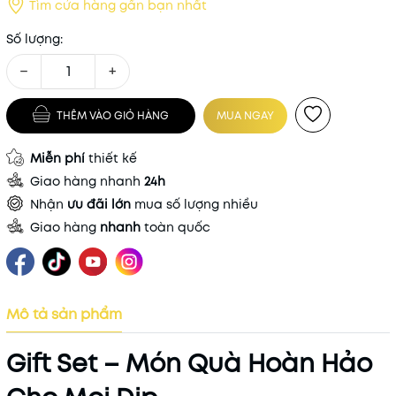
Tìm cửa hàng gần bạn nhất
Số lượng:
−
+
THÊM VÀO GIỎ HÀNG
MUA NGAY
Miễn phí
thiết kế
Giao hàng nhanh
24h
Nhận
ưu đãi lớn
mua số lượng nhiều
Giao hàng
nhanh
toàn quốc
Mô tả sản phẩm
Gift Set – Món Quà Hoàn Hảo