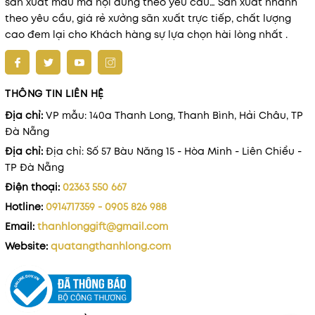
sản xuất mẫu mã nội dung theo yêu cầu… Sản xuất nhanh
theo yêu cầu, giá rẻ xưởng sãn xuất trực tiếp, chất lượng
cao đem lại cho Khách hàng sự lựa chọn hài lòng nhất .
THÔNG TIN LIÊN HỆ
Địa chỉ:
VP mẫu: 140a Thanh Long, Thanh Bình, Hải Châu, TP
Đà Nẵng
Địa chỉ:
Địa chỉ: Số 57 Bàu Năng 15 - Hòa Minh - Liên Chiểu -
TP Đà Nẵng
Điện thoại:
02363 550 667
Hotline:
0914717359 - 0905 826 988
Email:
thanhlonggift@gmail.com
Website:
quatangthanhlong.com