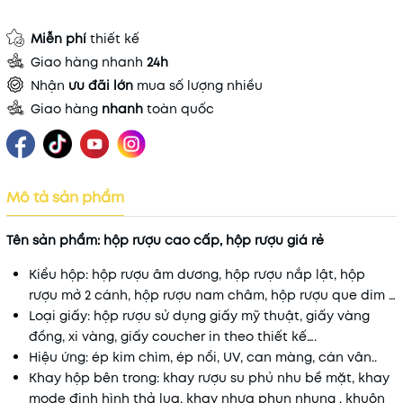
Miễn phí
thiết kế
Giao hàng nhanh
24h
Nhận
ưu đãi lớn
mua số lượng nhiều
Giao hàng
nhanh
toàn quốc
Mô tả sản phẩm
Tên sản phẩm: hộp rượu cao cấp, hộp rượu giá rẻ
Kiểu hộp: hộp rượu âm dương, hộp rượu nắp lật, hộp
rượu mở 2 cánh, hộp rượu nam châm, hộp rượu que dim …
Loại giấy: hộp rượu sử dụng giấy mỹ thuật, giấy vàng
đồng, xi vàng, giấy coucher in theo thiết kế….
Hiệu ứng: ép kim chìm, ép nổi, UV, can màng, cán vân..
Khay hộp bên trong: khay rượu su phủ nhu bề mặt, khay
mode định hình thả lụa, khay nhựa phun nhung , khuôn