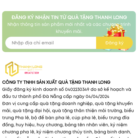
ĐĂNG KÝ NHẬN TIN TỪ QUÀ TẶNG THANH LONG
Nhận thông tin sản phẩm mới nhất và các chương trình
khuyến mãi.
Đăng ký
CÔNG TY TNHH SẢN XUẤT QUÀ TẶNG THANH LONG
Giấy đăng ký kinh doanh số 0402230349 do sở kế hoạch và
đầu tư thành phố Đà Nẵng cấp ngày 04/04/2024
Đơn vị cung cấp quà tặng doanh nghiệp, quà tặng khuyến
mãi, quà tặng đại hội, quà tặng thân thiện môi trường, biểu
trưng Pha lê, bộ để bàn pha lê, cúp pha lê, biểu trưng đĩa
đồng, huy hiệu, huy chương, bảng tên nhân viên, kỷ niệm
chương pha lê, kỷ niệm chương thủy tinh, bảng binh danh,