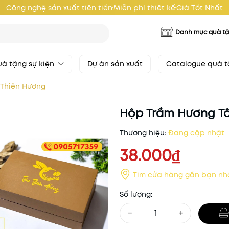
Công nghệ sản xuất tiên tiến
Miễn phí thiêt kế
Giá Tốt Nhất
Danh mục quà t
à tặng sự kiện
Dự án sản xuất
Catalogue quà 
 Thiên Hương
Hộp Trầm Hương T
Thương hiệu:
Đang cập nhật
38.000₫
Tìm cửa hàng gần bạn nh
Số lượng:
−
+