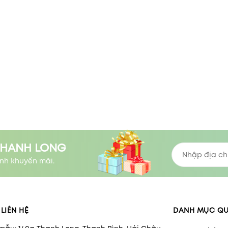
THANH LONG
nh khuyến mãi.
LIÊN HỆ
DANH MỤC Q