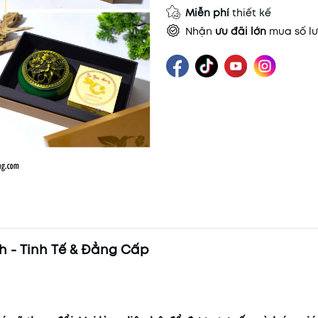
Miễn phí
thiết kế
Nhận
ưu đãi lớn
mua số lư
 - Tinh Tế & Đẳng Cấp