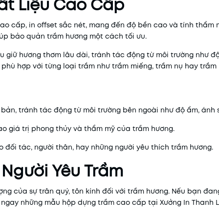
hất Liệu Cao Cấp
o cấp, in offset sắc nét, mang đến độ bền cao và tính thẩm m
giúp bảo quản trầm hương một cách tối ưu.
 giữ hương thơm lâu dài, tránh tác động từ môi trường như đ
 phù hợp với từng loại trầm như trầm miếng, trầm nụ hay trầm 
bản, tránh tác động từ môi trường bên ngoài như độ ẩm, ánh 
ao giá trị phong thủy và thẩm mỹ của trầm hương.
 đối tác, người thân, hay những người yêu thích trầm hương.
Người Yêu Trầm
ng của sự trân quý, tôn kính đối với trầm hương. Nếu bạn đan
ngay những mẫu hộp dựng trầm cao cấp tại Xưởng In Thanh L