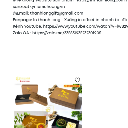
🌐
Hệ thống Website sản phẩm:
https://inthanhlong.com.v
sanxuatkyniemchuong.vn
📩
Email: thanhlonggift@gmail.com
Fanpage: In thanh long - Xưởng in offset in nhanh tại đ
Kênh Youtube:
https://www.youtube.com/watch?v=lwB
Zalo OA :
https://zalo.me/335831935232301905