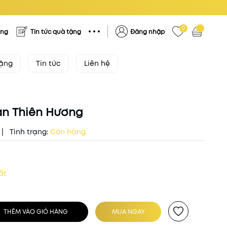
0
ặng
Tin tức quà tặng
Đăng nhập
tặng
Tin tức
Liên hệ
ân Thiên Hương
|
Tình trạng:
Còn hàng
ất
THÊM VÀO GIỎ HÀNG
MUA NGAY