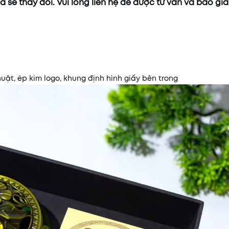
 sẽ thay đổi. Vui lòng liên hệ để được tư vấn và báo giá
huật, ép kim logo, khung định hình giấy bên trong