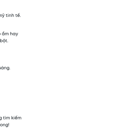
ỹ tinh tế.
ộ ẩm hay
bột.
sáng.
g tìm kiếm
ong!