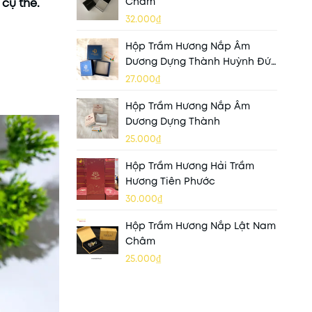
Châm
 cụ thể.
32.000₫
Hộp Trầm Hương Nắp Âm
Dương Dựng Thành Huỳnh Đức
Tài
27.000₫
Hộp Trầm Hương Nắp Âm
Dương Dựng Thành
25.000₫
Hộp Trầm Hương Hải Trầm
Hương Tiên Phước
30.000₫
Hộp Trầm Hương Nắp Lật Nam
Châm
25.000₫