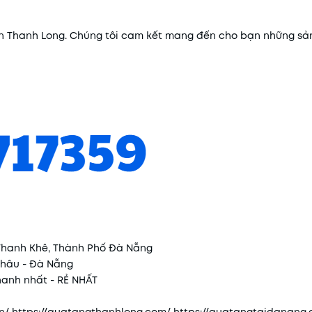
g In Thanh Long. Chúng tôi cam kết mang đến cho bạn những s
 Thanh Khê, Thành Phố Đà Nẵng
Châu - Đà Nẵng
nhanh nhất - RẺ NHẤT