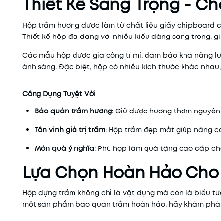
Thiết Kế Sang Trọng - C
Hộp trầm hương được làm từ chất liệu giấy chipboard ca
Thiết kế hộp đa dạng với nhiều kiểu dáng sang trọng, 
Các mẫu hộp được gia công tỉ mỉ, đảm bảo khả năng lưu
ánh sáng. Đặc biệt, hộp có nhiều kích thước khác nhau,
Công Dụng Tuyệt Vời
Bảo quản trầm hương
: Giữ được hương thơm nguyên 
Tôn vinh giá trị trầm
: Hộp trầm đẹp mắt giúp nâng c
Món quà ý nghĩa
: Phù hợp làm quà tặng cao cấp cho
Lựa Chọn Hoàn Hảo Cho 
Hộp dựng trầm không chỉ là vật dụng mà còn là biểu tượ
một sản phẩm bảo quản trầm hoàn hảo, hãy khám phá 