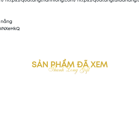
n/
https://quatangthanhlong.com/
https://quatangtaidanang
à nẵng
2WNXeHkQ
SẢN PHẨM ĐÃ XEM