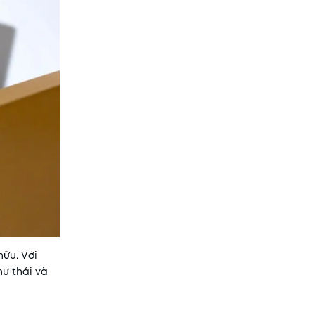
hữu. Với
hư thái và