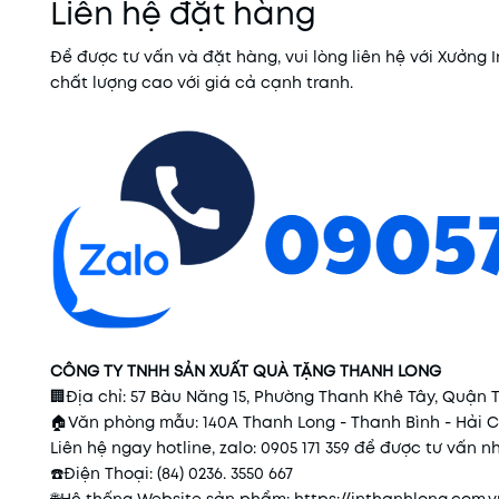
Liên hệ đặt hàng
Để được tư vấn và đặt hàng, vui lòng liên hệ với Xưởn
chất lượng cao với giá cả cạnh tranh.
CÔNG TY TNHH SẢN XUẤT QUÀ TẶNG THANH LONG
🏢
Địa chỉ: 57 Bàu Năng 15, Phường Thanh Khê Tây, Quận
🏠
Văn phòng mẫu: 140A Thanh Long - Thanh Bình - Hải 
Liên hệ ngay hotline, zalo: 0905 171 359 để được tư vấn 
☎️
Điện Thoại: (84) 0236. 3550 667