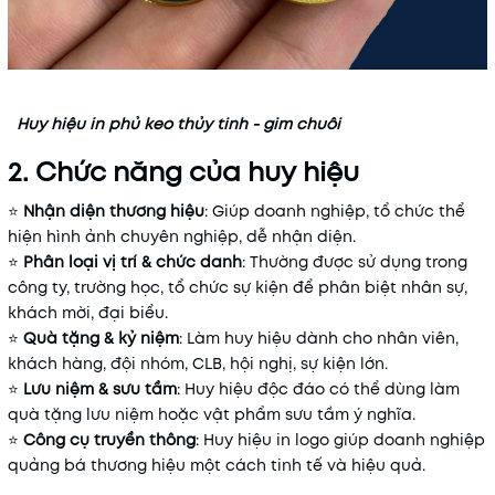
Huy hiệu in phủ keo thủy tinh - gim chuôi
2. Chức năng của huy hiệu
⭐
Nhận diện thương hiệu
: Giúp doanh nghiệp, tổ chức thể
hiện hình ảnh chuyên nghiệp, dễ nhận diện.
⭐
Phân loại vị trí & chức danh
: Thường được sử dụng trong
công ty, trường học, tổ chức sự kiện để phân biệt nhân sự,
khách mời, đại biểu.
⭐
Quà tặng & kỷ niệm
: Làm huy hiệu dành cho nhân viên,
khách hàng, đội nhóm, CLB, hội nghị, sự kiện lớn.
⭐
Lưu niệm & sưu tầm
: Huy hiệu độc đáo có thể dùng làm
quà tặng lưu niệm hoặc vật phẩm sưu tầm ý nghĩa.
⭐
Công cụ truyền thông
: Huy hiệu in logo giúp doanh nghiệp
quảng bá thương hiệu một cách tinh tế và hiệu quả.