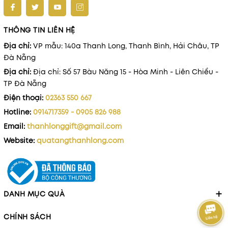
THÔNG TIN LIÊN HỆ
Địa chỉ:
VP mẫu: 140a Thanh Long, Thanh Bình, Hải Châu, TP
Đà Nẵng
Địa chỉ:
Địa chỉ: Số 57 Bàu Năng 15 - Hòa Minh - Liên Chiểu -
TP Đà Nẵng
Điện thoại:
02363 550 667
Hotline:
0914717359 - 0905 826 988
Email:
thanhlonggift@gmail.com
Website:
quatangthanhlong.com
DANH MỤC QUÀ
CHÍNH SÁCH