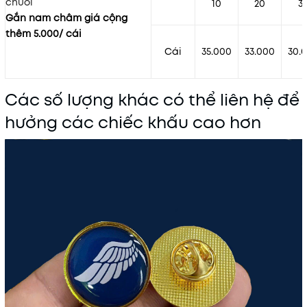
chuôi
10
20
3
Gắn nam châm giá cộng
thêm 5.000/ cái
Cái
35.000
33.000
30.
Các số lượng khác có thể liên hệ để
hưởng các chiếc khấu cao hơn