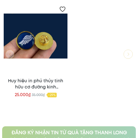
Huy hiệu in phủ thủy tinh
hữu cơ đường kinh
D25mm, gim chuôi
25.000₫
35.000₫
-29%
ĐĂNG KÝ NHẬN TIN TỪ QUÀ TẶNG THANH LONG