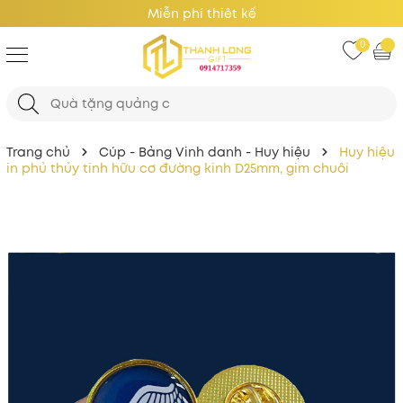
Miễn phí thiêt kế
0
Trang chủ
Cúp - Bảng Vinh danh - Huy hiệu
Huy hiệu
in phủ thủy tinh hữu cơ đường kinh D25mm, gim chuôi