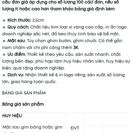
cầu đơn giá áp dụng cho số lượng 100 cái/ đơn, nếu số
lượng ít hoặc cao hơn tham khảo bảng giá định kèm
🔹
Kích thước
: 2.5cm
🔹
Quy cách
: Chất liệu kim loại xi vàng cao cấp, in ấn logo
doanh nghiệp sắc nét, đổ keo thủy tinh bảo vệ bề mặt.
🔹
Mặt sau
: Tùy chọn ghim bướm, ghim chuôi. Có thể gắn
nam châm với chi phí cộng thêm
3K
.
🔹
Ưu điểm
: Thiết kế theo yêu cầu, sản xuất nhanh, chất
lượng bền đẹp, phù hợp làm huy hiệu nhân viên, huy hiệu sự
kiện, quà tặng doanh nghiệp.
🔹
Dịch vụ
: Nhận thiết kế & in logo riêng, sản xuất số lượng
lớn, giao hàng toàn quốc.
BẢNG GIÁ SẢN PHẨM
Bảng giá sản phẩm
HUY HIỆU
Mặt sau gim băng hoặc gim
ĐVT