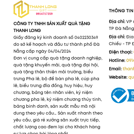
THÔNG TIN 
Địa chỉ:
VP 
CÔNG TY TNHH SẢN XUẤT QUÀ TẶNG
TP Đà Nẵng
THANH LONG
Địa chỉ:
Địa
Giấy đăng ký kinh doanh số 0402230349
Chiểu - TP
do sở kế hoạch và đầu tư thành phố Đà
Nẵng cấp ngày 04/04/2024
Điện thoại:
Đơn vị cung cấp quà tặng doanh nghiệp,
Hotline:
091
quà tặng khuyến mãi, quà tặng đại hội,
Email:
than
quà tặng thân thiện môi trường, biểu
Website:
qu
trưng Pha lê, bộ để bàn pha lê, cúp pha
lê, biểu trưng đĩa đồng, huy hiệu, huy
chương, bảng tên nhân viên, kỷ niệm
chương pha lê, kỷ niệm chương thủy tinh,
bảng binh danh, sản xuất mẫu mã nội
dung theo yêu cầu… Sản xuất nhanh theo
yêu cầu, giá rẻ xưởng sãn xuất trực tiếp,
chất lượng cao đem lại cho Khách hàng
sự lựa chọn hài lòng nhất .