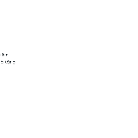
niệm
uà tặng