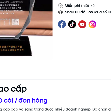
Miễn phí
thiết kế
Nhận
ưu đãi lớn
mua số lư
cao cấp
0 cái / đơn hàng
 cao cấp và sang trọng được nhiều doanh nghiệp lựa chọn để