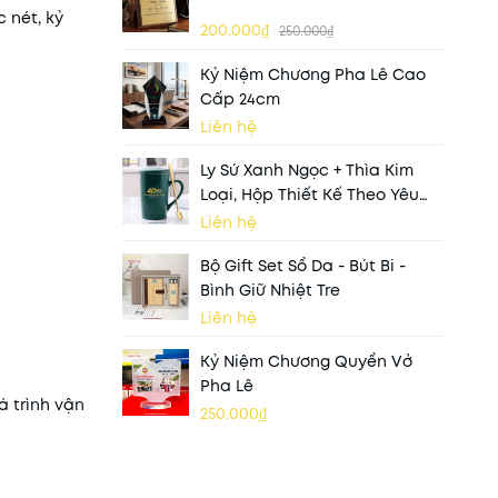
 nét, kỷ
200.000₫
250.000₫
Kỷ Niệm Chương Pha Lê Cao
Cấp 24cm
Liên hệ
Ly Sứ Xanh Ngọc + Thìa Kim
Loại, Hộp Thiết Kế Theo Yêu
Cầu
Liên hệ
Bộ Gift Set Sổ Da - Bút Bi -
Bình Giữ Nhiệt Tre
Liên hệ
Kỷ Niệm Chương Quyển Vở
Pha Lê
 trình vận
250.000₫