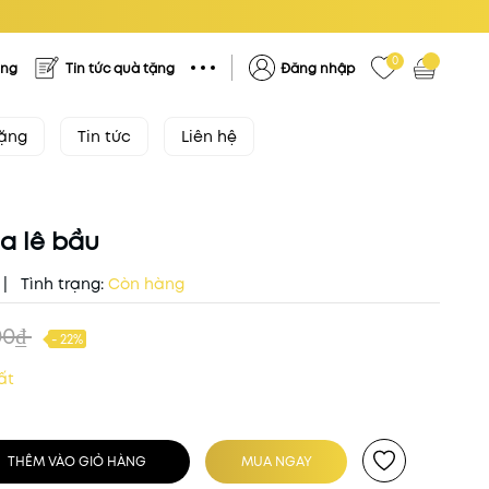
0
ặng
Tin tức quà tặng
Đăng nhập
tặng
Tin tức
Liên hệ
a lê bầu
|
Tình trạng:
Còn hàng
00₫
- 22%
ất
THÊM VÀO GIỎ HÀNG
MUA NGAY