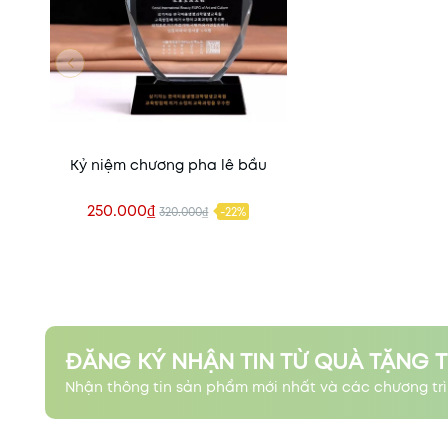
Kỷ niệm chương pha lê bầu
250.000₫
320.000₫
-22%
Xem nhanh
ĐĂNG KÝ NHẬN TIN TỪ QUÀ TẶNG 
Nhận thông tin sản phẩm mới nhất và các chương trì