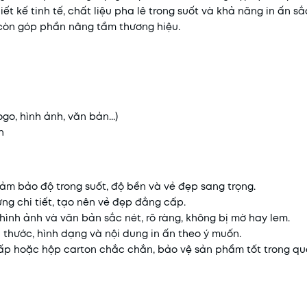
t kế tinh tế, chất liệu pha lê trong suốt và khả năng in ấn sắc
 còn góp phần nâng tầm thương hiệu.
go, hình ảnh, văn bản...)
n
ảm bảo độ trong suốt, độ bền và vẻ đẹp sang trọng.
ừng chi tiết, tạo nên vẻ đẹp đẳng cấp.
 hình ảnh và văn bản sắc nét, rõ ràng, không bị mờ hay lem.
 thước, hình dạng và nội dung in ấn theo ý muốn.
p hoặc hộp carton chắc chắn, bảo vệ sản phẩm tốt trong quá