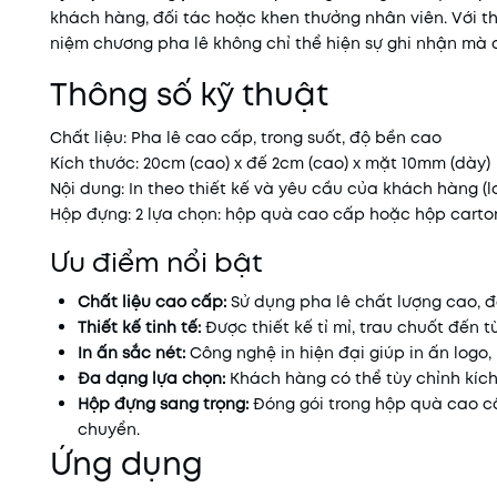
khách hàng, đối tác hoặc khen thưởng nhân viên. Với thiế
niệm chương pha lê không chỉ thể hiện sự ghi nhận mà
Thông số kỹ thuật
Chất liệu: Pha lê cao cấp, trong suốt, độ bền cao
Kích thước: 20cm (cao) x đế 2cm (cao) x mặt 10mm (dày)
Nội dung: In theo thiết kế và yêu cầu của khách hàng (lo
Hộp đựng: 2 lựa chọn: hộp quà cao cấp hoặc hộp carto
Ưu điểm nổi bật
Chất liệu cao cấp:
Sử dụng pha lê chất lượng cao, đ
Thiết kế tinh tế:
Được thiết kế tỉ mỉ, trau chuốt đến t
In ấn sắc nét:
Công nghệ in hiện đại giúp in ấn logo,
Đa dạng lựa chọn:
Khách hàng có thể tùy chỉnh kích
Hộp đựng sang trọng:
Đóng gói trong hộp quà cao cấ
chuyển.
Ứng dụng