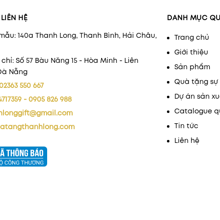
LIÊN HỆ
DANH MỤC Q
mẫu: 140a Thanh Long, Thanh Bình, Hải Châu,
Trang chủ
Giới thiệu
 chỉ: Số 57 Bàu Năng 15 - Hòa Minh - Liên
Sản phẩm
 Đà Nẵng
Quà tặng sự 
02363 550 667
Dự án sản xu
4717359 - 0905 826 988
Catalogue q
hlonggift@gmail.com
Tin tức
atangthanhlong.com
Liên hệ