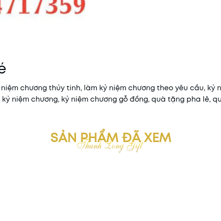
é
ỷ niệm chương thủy tinh, làm kỷ niệm chương theo yêu cầu, kỷ 
t kỷ niệm chương, kỷ niệm chương gỗ đồng, quà tặng pha lê, q
SẢN PHẨM ĐÃ XEM