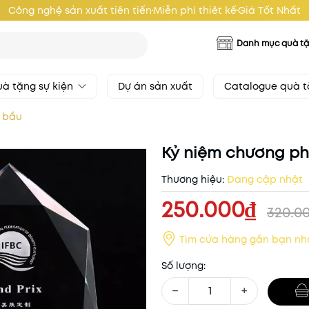
Công nghệ sản xuất tiên tiến
Miễn phí thiêt kế
Giá Tốt Nhất
Danh mục quà t
à tặng sự kiện
Dự án sản xuất
Catalogue quà 
ê bầu
Kỷ niệm chương ph
Thương hiệu:
Đang cập nhật
250.000₫
320.0
Tìm cửa hàng gần bạn nh
Số lượng:
−
+