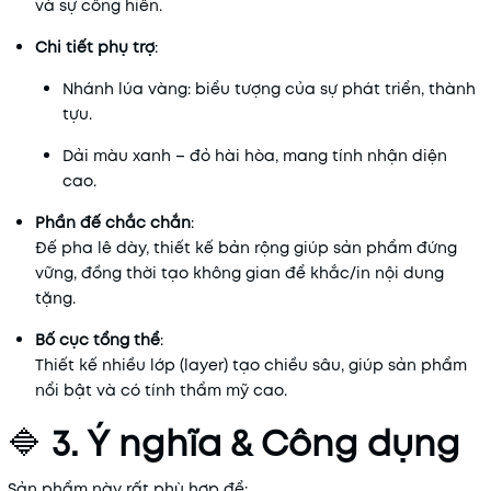
và
sự
cống
hiến.
Chi
tiết
phụ
trợ
:
Nhánh
lúa
vàng:
biểu
tượng
của
sự
phát
triển,
thành
tựu.
Dải
màu
xanh –
đỏ
hài
hòa,
mang
tính
nhận
diện
cao.
Phần
đế
chắc
chắn
:
Đế
pha
lê
dày,
thiết
kế
bản
rộng
giúp
sản
phẩm
đứng
vững,
đồng
thời
tạo
không
gian
để
khắc/
in
nội
dung
tặng.
Bố
cục
tổng
thể
:
Thiết
kế
nhiều
lớp (
layer)
tạo
chiều
sâu,
giúp
sản
phẩm
nổi
bật
và
có
tính
thẩm
mỹ
cao.
🔷
3.
Ý
nghĩa &
Công
dụng
Sản
phẩm
này
rất
phù
hợp
để: