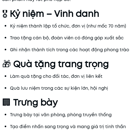
🎖️
Kỷ
niệm –
Vinh
danh
Kỷ
niệm
thành
lập
tổ
chức,
đơn
vị (
như
mốc
70
năm)
Trao
tặng
cán
bộ,
đoàn
viên
có
đóng
góp
xuất
sắc
Ghi
nhận
thành
tích
trong
các
hoạt
động
phong
trào
🎁
Quà
tặng
trang
trọng
Làm
quà
tặng
cho
đối
tác,
đơn
vị
liên
kết
Quà
lưu
niệm
trong
các
sự
kiện
lớn,
hội
nghị
🏢
Trưng
bày
Trưng
bày
tại
văn
phòng,
phòng
truyền
thống
Tạo
điểm
nhấn
sang
trọng
và
mang
giá
trị
tinh
thần