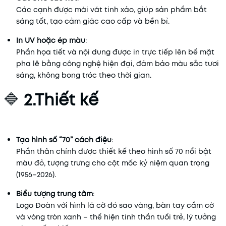
Các
cạnh
được
mài
vát
tinh
xảo,
giúp
sản
phẩm
bắt
sáng
tốt,
tạo
cảm
giác
cao
cấp
và
bền
bỉ.
In
UV
hoặc
ép
màu
:
Phần
họa
tiết
và
nội
dung
được
in
trực
tiếp
lên
bề
mặt
pha
lê
bằng
công
nghệ
hiện
đại,
đảm
bảo
màu
sắc
tươi
sáng,
không
bong
tróc
theo
thời
gian.
🔷
2.
Thiết
kế
Tạo
hình
số “
70”
cách
điệu
:
Phần
thân
chính
được
thiết
kế
theo
hình
số
70
nổi
bật
màu
đỏ,
tượng
trưng
cho
cột
mốc
kỷ
niệm
quan
trọng
(
1956–
2026).
Biểu
tượng
trung
tâm
:
Logo
Đoàn
với
hình
lá
cờ
đỏ
sao
vàng,
bàn
tay
cầm
cờ
và
vòng
tròn
xanh –
thể
hiện
tinh
thần
tuổi
trẻ,
lý
tưởng