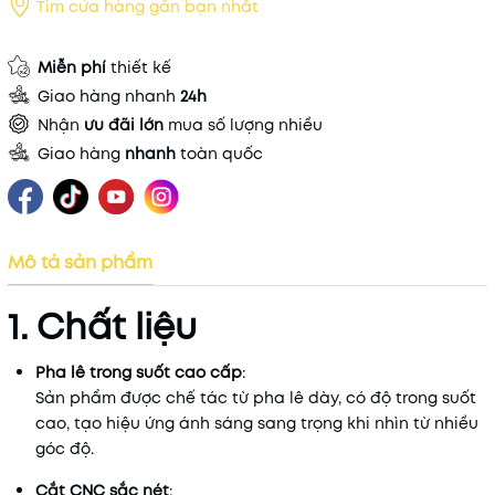
Tìm cửa hàng gần bạn nhất
Miễn phí
thiết kế
Giao hàng nhanh
24h
Nhận
ưu đãi lớn
mua số lượng nhiều
Giao hàng
nhanh
toàn quốc
Mô tả sản phẩm
1.
Chất
liệu
Pha
lê
trong
suốt
cao
cấp
:
Sản
phẩm
được
chế
tác
từ
pha
lê
dày,
có
độ
trong
suốt
cao,
tạo
hiệu
ứng
ánh
sáng
sang
trọng
khi
nhìn
từ
nhiều
góc
độ.
Cắt
CNC
sắc
nét
: