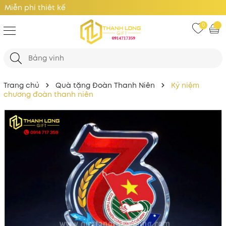
Giá Tốt Nhất
0
Trang chủ
Quà tặng Đoàn Thanh Niên
Kỷ niệm
chương đoàn thanh niên