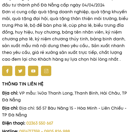
đầu tư thành phố Đà Nẵng cấp ngày 04/04/2024
Đơn vị cung cấp quà tặng doanh nghiệp, quà tặng khuyến
mãi, quà tặng đại hội, quà tặng thân thiện môi trường, biểu
trưng Pha lê, bộ để bàn pha lê, cúp pha lê, biểu trưng đĩa
đồng, huy hiệu, huy chương, bảng tên nhân viên, kỷ niệm
chương pha lê, kỷ niệm chương thủy tinh, bảng binh danh,
sản xuất mẫu mã nội dung theo yêu cầu… Sản xuất nhanh
theo yêu cầu, giá rẻ xưởng sãn xuất trực tiếp, chất lượng
cao đem lại cho Khách hàng sự lựa chọn hài lòng nhất .
THÔNG TIN LIÊN HỆ
Địa chỉ:
VP mẫu: 140a Thanh Long, Thanh Bình, Hải Châu, TP
Đà Nẵng
Địa chỉ:
Địa chỉ: Số 57 Bàu Năng 15 - Hòa Minh - Liên Chiểu -
TP Đà Nẵng
Điện thoại:
02363 550 667
Hotline:
0914717359 - 0905 826 988