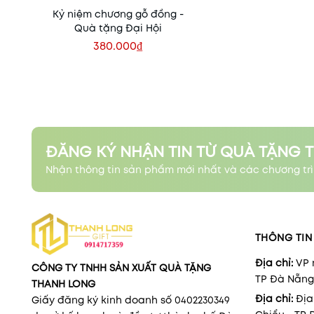
Kỷ niệm chương gỗ đồng -
Quà tặng Đại Hội
380.000₫
Xem nhanh
ĐĂNG KÝ NHẬN TIN TỪ QUÀ TẶNG 
Nhận thông tin sản phẩm mới nhất và các chương trì
THÔNG TIN 
Địa chỉ:
VP 
CÔNG TY TNHH SẢN XUẤT QUÀ TẶNG
TP Đà Nẵng
THANH LONG
Địa chỉ:
Địa
Giấy đăng ký kinh doanh số 0402230349