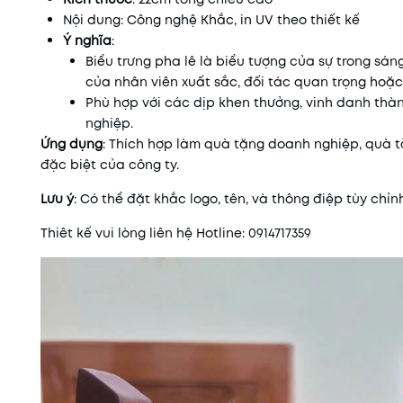
Nội dung: Công nghệ Khắc, in UV theo thiết kế
Ý nghĩa
:
Biểu trưng pha lê là biểu tượng của sự trong sán
của nhân viên xuất sắc, đối tác quan trọng hoặ
Phù hợp với các dịp khen thưởng, vinh danh thàn
nghiệp.
Ứng dụng
: Thích hợp làm quà tặng doanh nghiệp, quà t
đặc biệt của công ty.
Lưu ý
: Có thể đặt khắc logo, tên, và thông điệp tùy chỉn
Thiêt kế vui lòng liên hệ Hotline: 0914717359