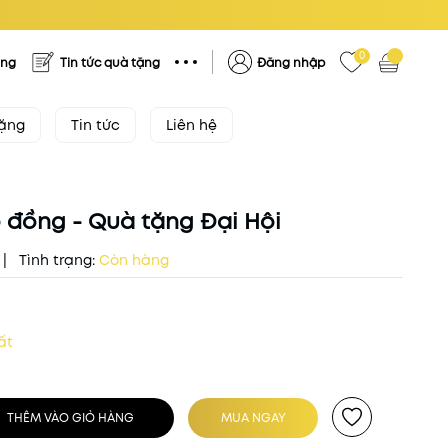
0
ặng
Tin tức quà tặng
Đăng nhập
tặng
Tin tức
Liên hệ
 đồng - Quà tặng Đại Hội
|
Tình trạng:
Còn hàng
ất
THÊM VÀO GIỎ HÀNG
MUA NGAY