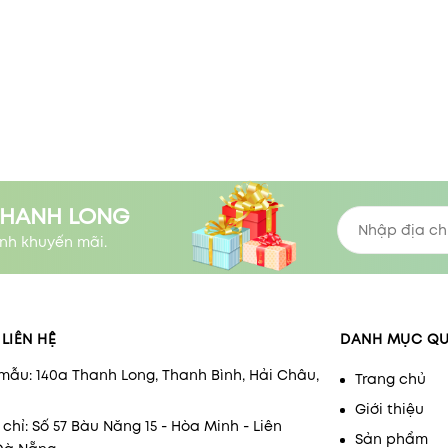
THANH LONG
nh khuyến mãi.
LIÊN HỆ
DANH MỤC Q
mẫu: 140a Thanh Long, Thanh Bình, Hải Châu,
Trang chủ
Giới thiệu
 chỉ: Số 57 Bàu Năng 15 - Hòa Minh - Liên
Sản phẩm