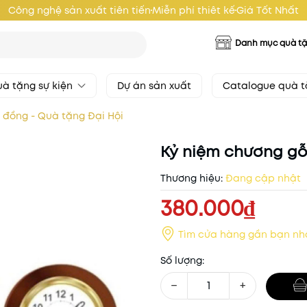
Công nghệ sản xuất tiên tiến
Miễn phí thiêt kế
Giá Tốt Nhất
Danh mục quà t
à tặng sự kiện
Dự án sản xuất
Catalogue quà 
 đồng - Quà tặng Đại Hội
Kỷ niệm chương gỗ
Thương hiệu:
Đang cập nhật
380.000₫
Tìm cửa hàng gần bạn nh
Số lượng:
−
+