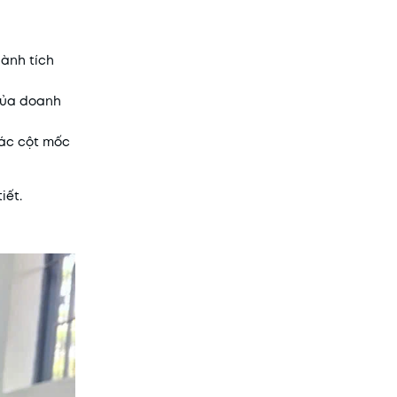
hành tích
 của doanh
các cột mốc
iết.