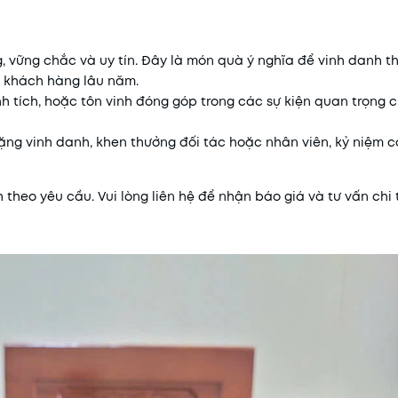
g, vững chắc và uy tín. Đây là món quà ý nghĩa để vinh danh t
c khách hàng lâu năm.
h tích, hoặc tôn vinh đóng góp trong các sự kiện quan trọng
ặng vinh danh, khen thưởng đối tác hoặc nhân viên, kỷ niệm 
h theo yêu cầu. Vui lòng liên hệ để nhận báo giá và tư vấn chi t