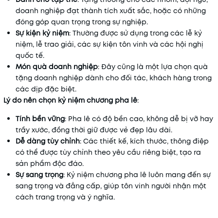
doanh nghiệp đạt thành tích xuất sắc, hoặc có những
đóng góp quan trọng trong sự nghiệp.
Sự kiện kỷ niệm
: Thường được sử dụng trong các lễ kỷ
niệm, lễ trao giải, các sự kiện tôn vinh và các hội nghị
quốc tế.
Món quà doanh nghiệp
: Đây cũng là một lựa chọn quà
tặng doanh nghiệp dành cho đối tác, khách hàng trong
các dịp đặc biệt.
Lý do nên chọn kỷ niệm chương pha lê
:
Tính bền vững
: Pha lê có độ bền cao, không dễ bị vỡ hay
trầy xước, đồng thời giữ được vẻ đẹp lâu dài.
Dễ dàng tùy chỉnh
: Các thiết kế, kích thước, thông điệp
có thể được tùy chỉnh theo yêu cầu riêng biệt, tạo ra
sản phẩm độc đáo.
Sự sang trọng
: Kỷ niệm chương pha lê luôn mang đến sự
sang trọng và đẳng cấp, giúp tôn vinh người nhận một
cách trang trọng và ý nghĩa.