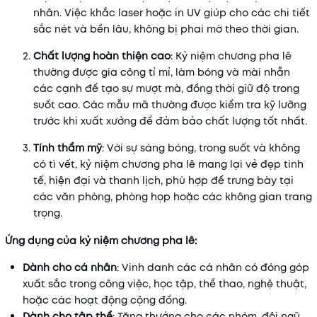
nhân. Việc khắc laser hoặc in UV giúp cho các chi tiết
sắc nét và bền lâu, không bị phai mờ theo thời gian.
Chất lượng hoàn thiện cao
: Kỷ niệm chương pha lê
thường được gia công tỉ mỉ, làm bóng và mài nhẵn
các cạnh để tạo sự mượt mà, đồng thời giữ độ trong
suốt cao. Các mẫu mã thường được kiểm tra kỹ lưỡng
trước khi xuất xưởng để đảm bảo chất lượng tốt nhất.
Tính thẩm mỹ
: Với sự sáng bóng, trong suốt và không
có tì vết, kỷ niệm chương pha lê mang lại vẻ đẹp tinh
tế, hiện đại và thanh lịch, phù hợp để trưng bày tại
các văn phòng, phòng họp hoặc các không gian trang
trọng.
Ứng dụng của kỷ niệm chương pha lê:
Dành cho cá nhân
: Vinh danh các cá nhân có đóng góp
xuất sắc trong công việc, học tập, thể thao, nghệ thuật,
hoặc các hoạt động cộng đồng.
Dành cho tập thể
: Tặng thưởng cho các nhóm, đội ngũ,