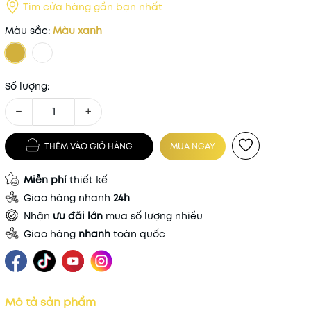
Tìm cửa hàng gần bạn nhất
Màu sắc:
Màu xanh
Số lượng:
−
+
THÊM VÀO GIỎ HÀNG
MUA NGAY
Miễn phí
thiết kế
Giao hàng nhanh
24h
Nhận
ưu đãi lớn
mua số lượng nhiều
Giao hàng
nhanh
toàn quốc
Mô tả sản phẩm