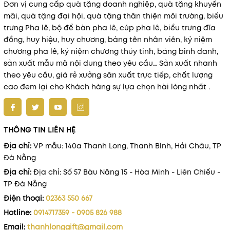
Đơn vị cung cấp quà tặng doanh nghiệp, quà tặng khuyến
mãi, quà tặng đại hội, quà tặng thân thiện môi trường, biểu
trưng Pha lê, bộ để bàn pha lê, cúp pha lê, biểu trưng đĩa
đồng, huy hiệu, huy chương, bảng tên nhân viên, kỷ niệm
chương pha lê, kỷ niệm chương thủy tinh, bảng binh danh,
sản xuất mẫu mã nội dung theo yêu cầu… Sản xuất nhanh
theo yêu cầu, giá rẻ xưởng sãn xuất trực tiếp, chất lượng
cao đem lại cho Khách hàng sự lựa chọn hài lòng nhất .
THÔNG TIN LIÊN HỆ
Địa chỉ:
VP mẫu: 140a Thanh Long, Thanh Bình, Hải Châu, TP
Đà Nẵng
Địa chỉ:
Địa chỉ: Số 57 Bàu Năng 15 - Hòa Minh - Liên Chiểu -
TP Đà Nẵng
Điện thoại:
02363 550 667
Hotline:
0914717359 - 0905 826 988
Email:
thanhlonggift@gmail.com