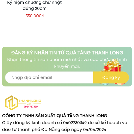
Kỷ niệm chương chữ nhật
đứng 20cm
350.000₫
ĐĂNG KÝ NHẬN TIN TỪ QUÀ TẶNG THANH LONG
Nhận thông tin sản phẩm mới nhất và các chương trình
khuyến mãi.
Đăng ký
CÔNG TY TNHH SẢN XUẤT QUÀ TẶNG THANH LONG
Giấy đăng ký kinh doanh số 0402230349 do sở kế hoạch và
đầu tư thành phố Đà Nẵng cấp ngày 04/04/2024