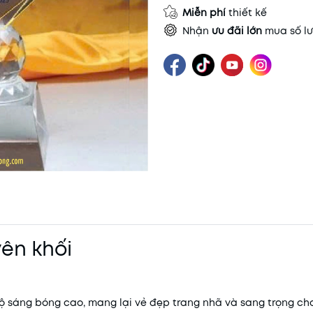
Miễn phí
thiết kế
Nhận
ưu đãi lớn
mua số lư
ên khối
 độ sáng bóng cao, mang lại vẻ đẹp trang nhã và sang trọng c