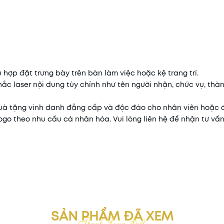
hợp đặt trưng bày trên bàn làm việc hoặc kệ trang trí.
ắc laser nội dung tùy chỉnh như tên người nhận, chức vụ, thành
 quà tặng vinh danh đẳng cấp và độc đáo cho nhân viên hoặc đ
ogo theo nhu cầu cá nhân hóa. Vui lòng liên hệ để nhận tư vấ
SẢN PHẨM ĐÃ XEM