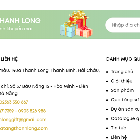
THANH LONG
nh khuyến mãi.
LIÊN HỆ
DANH MỤC Q
mẫu: 140a Thanh Long, Thanh Bình, Hải Châu,
Trang chủ
Giới thiệu
 chỉ: Số 57 Bàu Năng 15 - Hòa Minh - Liên
Sản phẩm
 Đà Nẵng
Quà tặng sự 
02363 550 667
Dự án sản xu
4717359 - 0905 826 988
Catalogue q
hlonggift@gmail.com
Tin tức
atangthanhlong.com
Liên hệ