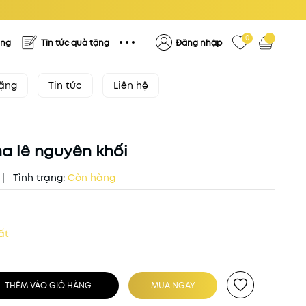
0
ặng
Tin tức quà tặng
Đăng nhập
tặng
Tin tức
Liên hệ
a lê nguyên khối
|
Tình trạng:
Còn hàng
ất
THÊM VÀO GIỎ HÀNG
MUA NGAY