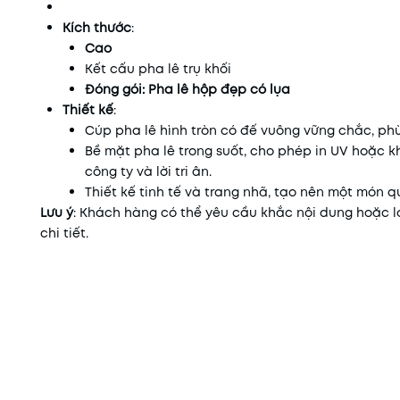
Kích thước
:
Cao
Kết cấu pha lê trụ khối
Đóng gói:
Pha lê hộp đẹp có lụa
Thiết kế
:
Cúp pha lê hình tròn có đế vuông vững chắc, phù 
Bề mặt pha lê trong suốt, cho phép in UV hoặc kh
công ty và lời tri ân.
Thiết kế tinh tế và trang nhã, tạo nên một món
Lưu ý
: Khách hàng có thể yêu cầu khắc nội dung hoặc l
chi tiết.