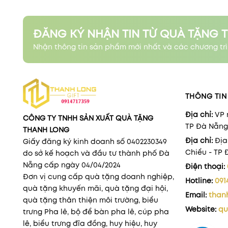
ĐĂNG KÝ NHẬN TIN TỪ QUÀ TẶNG 
Nhận thông tin sản phẩm mới nhất và các chương trì
THÔNG TIN 
Địa chỉ:
VP 
CÔNG TY TNHH SẢN XUẤT QUÀ TẶNG
TP Đà Nẵng
THANH LONG
Địa chỉ:
Địa
Giấy đăng ký kinh doanh số 0402230349
Chiểu - TP
do sở kế hoạch và đầu tư thành phố Đà
Nẵng cấp ngày 04/04/2024
Điện thoại:
Đơn vị cung cấp quà tặng doanh nghiệp,
Hotline:
091
quà tặng khuyến mãi, quà tặng đại hội,
Email:
than
quà tặng thân thiện môi trường, biểu
Website:
qu
trưng Pha lê, bộ để bàn pha lê, cúp pha
lê, biểu trưng đĩa đồng, huy hiệu, huy