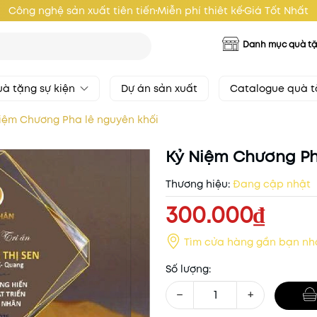
Công nghệ sản xuất tiên tiến
Miễn phí thiêt kế
Giá Tốt Nhất
Danh mục quà t
à tặng sự kiện
Dự án sản xuất
Catalogue quà 
iệm Chương Pha lê nguyên khối
Kỷ Niệm Chương Ph
Thương hiệu:
Đang cập nhật
300.000₫
Tìm cửa hàng gần bạn nh
Số lượng:
−
+