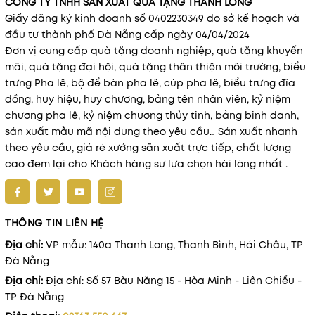
CÔNG TY TNHH SẢN XUẤT QUÀ TẶNG THANH LONG
Giấy đăng ký kinh doanh số 0402230349 do sở kế hoạch và
đầu tư thành phố Đà Nẵng cấp ngày 04/04/2024
Đơn vị cung cấp quà tặng doanh nghiệp, quà tặng khuyến
mãi, quà tặng đại hội, quà tặng thân thiện môi trường, biểu
trưng Pha lê, bộ để bàn pha lê, cúp pha lê, biểu trưng đĩa
đồng, huy hiệu, huy chương, bảng tên nhân viên, kỷ niệm
chương pha lê, kỷ niệm chương thủy tinh, bảng binh danh,
sản xuất mẫu mã nội dung theo yêu cầu… Sản xuất nhanh
theo yêu cầu, giá rẻ xưởng sãn xuất trực tiếp, chất lượng
cao đem lại cho Khách hàng sự lựa chọn hài lòng nhất .
THÔNG TIN LIÊN HỆ
Địa chỉ:
VP mẫu: 140a Thanh Long, Thanh Bình, Hải Châu, TP
Đà Nẵng
Địa chỉ:
Địa chỉ: Số 57 Bàu Năng 15 - Hòa Minh - Liên Chiểu -
TP Đà Nẵng