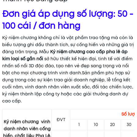
Đơn giá áp dụng số lượng: 50 -
100 cái / đơn hàng
Kỷ niệm chương không chỉ là vật phẩm trao tặng mà còn là
biểu tượng ghi dấu thành tích, sự cống hiến và những giá trị
đáng trân trọng. Mẫu
Kỷ niệm chương cao cấp pha lê áp
kim loại số gắn nổi
sở hữu thiết kế hiện đại, tinh tế với điểm
nhấn số nổi 3D độc đáo, tạo nên vẻ đẹp sang trọng và nổi
bật cho mọi chương trình vinh danh.Sản phẩm phù hợp sử
dụng trong các sự kiện trao giải doanh nghiệp, lễ tổng kết
cuối năm, vinh danh nhân viên xuất sắc, đối tác chiến lược,
kỷ niệm thành lập công ty hoặc các giải thưởng danh dự
cao cấp.
Số lượ
ĐVT
Kỷ niệm chương vinh
1
10
20
30
danh nhân viên cống
hiến, chất liệu Pha Lê,