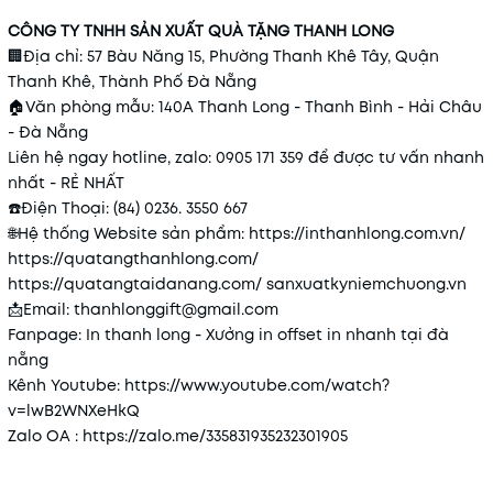
CÔNG TY TNHH SẢN XUẤT QUÀ TẶNG THANH LONG
🏢
Địa chỉ: 57 Bàu Năng 15, Phường Thanh Khê Tây, Quận
Thanh Khê, Thành Phố Đà Nẵng
🏠
Văn phòng mẫu: 140A Thanh Long - Thanh Bình - Hải Châu
- Đà Nẵng
Liên hệ ngay hotline, zalo: 0905 171 359 để được tư vấn nhanh
nhất - RẺ NHẤT
☎️
Điện Thoại: (84) 0236. 3550 667
🌐
Hệ thống Website sản phẩm:
https://inthanhlong.com.vn/
https://quatangthanhlong.com/
https://quatangtaidanang.com/
sanxuatkyniemchuong.vn
📩
Email: thanhlonggift@gmail.com
Fanpage: In thanh long - Xưởng in offset in nhanh tại đà
nẵng
Kênh Youtube:
https://www.youtube.com/watch?
v=lwB2WNXeHkQ
Zalo OA :
https://zalo.me/335831935232301905