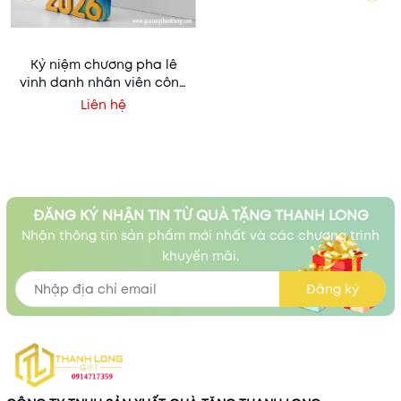
Kỷ niệm chương pha lê
vinh danh nhân viên công
hiến
Liên hệ
ĐĂNG KÝ NHẬN TIN TỪ QUÀ TẶNG THANH LONG
Nhận thông tin sản phẩm mới nhất và các chương trình
khuyến mãi.
Đăng ký