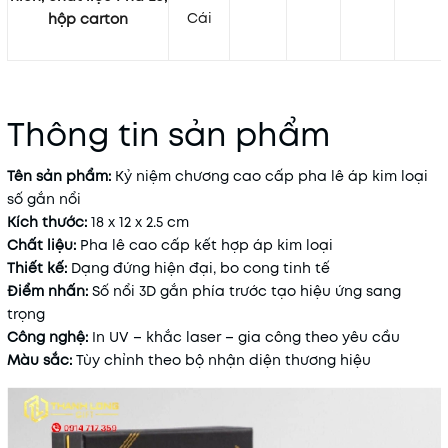
Cái
hộp carton
Thông tin sản phẩm
Tên sản phẩm:
Kỷ niệm chương cao cấp pha lê áp kim loại
số gắn nổi
Kích thước:
18 x 12 x 2.5 cm
Chất liệu:
Pha lê cao cấp kết hợp áp kim loại
Thiết kế:
Dạng đứng hiện đại, bo cong tinh tế
Điểm nhấn:
Số nổi 3D gắn phía trước tạo hiệu ứng sang
trọng
Công nghệ:
In UV – khắc laser – gia công theo yêu cầu
Màu sắc:
Tùy chỉnh theo bộ nhận diện thương hiệu