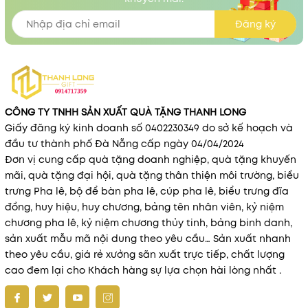
Đăng ký
CÔNG TY TNHH SẢN XUẤT QUÀ TẶNG THANH LONG
Giấy đăng ký kinh doanh số 0402230349 do sở kế hoạch và
đầu tư thành phố Đà Nẵng cấp ngày 04/04/2024
Đơn vị cung cấp quà tặng doanh nghiệp, quà tặng khuyến
mãi, quà tặng đại hội, quà tặng thân thiện môi trường, biểu
trưng Pha lê, bộ để bàn pha lê, cúp pha lê, biểu trưng đĩa
đồng, huy hiệu, huy chương, bảng tên nhân viên, kỷ niệm
chương pha lê, kỷ niệm chương thủy tinh, bảng binh danh,
sản xuất mẫu mã nội dung theo yêu cầu… Sản xuất nhanh
theo yêu cầu, giá rẻ xưởng sãn xuất trực tiếp, chất lượng
cao đem lại cho Khách hàng sự lựa chọn hài lòng nhất .