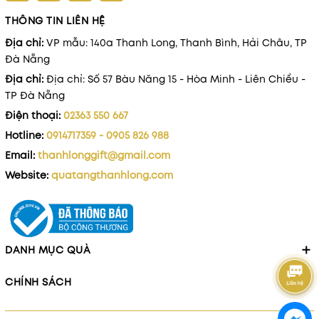
THÔNG TIN LIÊN HỆ
Địa chỉ:
VP mẫu: 140a Thanh Long, Thanh Bình, Hải Châu, TP
Đà Nẵng
Địa chỉ:
Địa chỉ: Số 57 Bàu Năng 15 - Hòa Minh - Liên Chiểu -
TP Đà Nẵng
Điện thoại:
02363 550 667
Hotline:
0914717359 - 0905 826 988
Email:
thanhlonggift@gmail.com
Website:
quatangthanhlong.com
DANH MỤC QUÀ
CHÍNH SÁCH