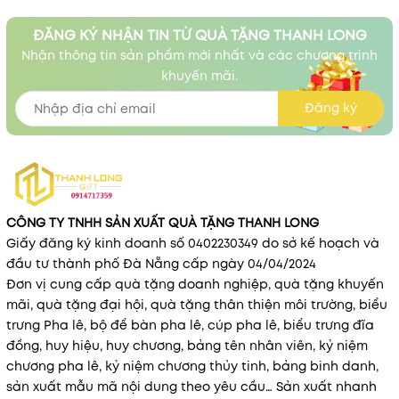
ĐĂNG KÝ NHẬN TIN TỪ QUÀ TẶNG THANH LONG
Nhận thông tin sản phẩm mới nhất và các chương trình
khuyến mãi.
Đăng ký
CÔNG TY TNHH SẢN XUẤT QUÀ TẶNG THANH LONG
Giấy đăng ký kinh doanh số 0402230349 do sở kế hoạch và
đầu tư thành phố Đà Nẵng cấp ngày 04/04/2024
Đơn vị cung cấp quà tặng doanh nghiệp, quà tặng khuyến
mãi, quà tặng đại hội, quà tặng thân thiện môi trường, biểu
trưng Pha lê, bộ để bàn pha lê, cúp pha lê, biểu trưng đĩa
đồng, huy hiệu, huy chương, bảng tên nhân viên, kỷ niệm
chương pha lê, kỷ niệm chương thủy tinh, bảng binh danh,
sản xuất mẫu mã nội dung theo yêu cầu… Sản xuất nhanh