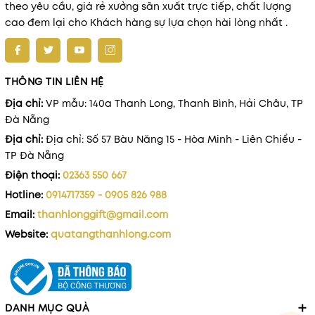
theo yêu cầu, giá rẻ xưởng sãn xuất trực tiếp, chất lượng
cao đem lại cho Khách hàng sự lựa chọn hài lòng nhất .
THÔNG TIN LIÊN HỆ
Địa chỉ:
VP mẫu: 140a Thanh Long, Thanh Bình, Hải Châu, TP
Đà Nẵng
Địa chỉ:
Địa chỉ: Số 57 Bàu Năng 15 - Hòa Minh - Liên Chiểu -
TP Đà Nẵng
Điện thoại:
02363 550 667
Hotline:
0914717359 - 0905 826 988
Email:
thanhlonggift@gmail.com
Website:
quatangthanhlong.com
DANH MỤC QUÀ