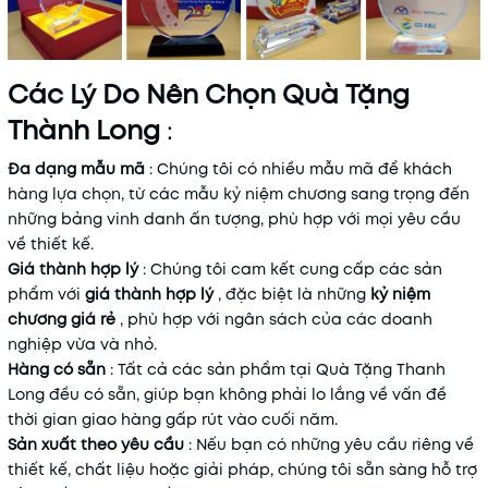
Các Lý Do Nên Chọn Quà Tặng
Thành Long
:
Đa dạng mẫu mã
: Chúng tôi có nhiều mẫu mã để khách
hàng lựa chọn, từ các mẫu kỷ niệm chương sang trọng đến
những bảng vinh danh ấn tượng, phù hợp với mọi yêu cầu
về thiết kế.
Giá thành hợp lý
: Chúng tôi cam kết cung cấp các sản
phẩm với
giá thành hợp lý
, đặc biệt là những
kỷ niệm
chương giá rẻ
, phù hợp với ngân sách của các doanh
nghiệp vừa và nhỏ.
Hàng có sẵn
: Tất cả các sản phẩm tại Quà Tặng Thanh
Long đều có sẵn, giúp bạn không phải lo lắng về vấn đề
thời gian giao hàng gấp rút vào cuối năm.
Sản xuất theo yêu cầu
: Nếu bạn có những yêu cầu riêng về
thiết kế, chất liệu hoặc giải pháp, chúng tôi sẵn sàng hỗ trợ