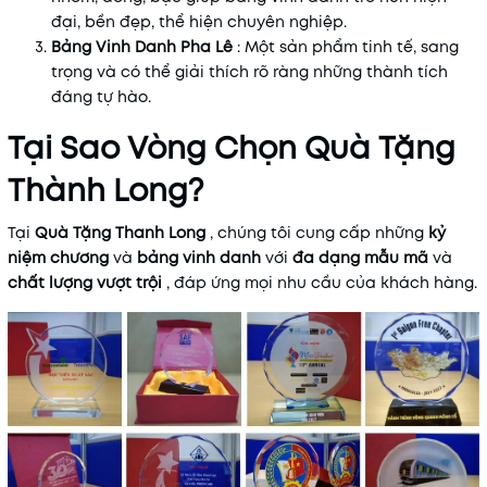
đại, bền đẹp, thể hiện chuyên nghiệp.
Bảng Vinh Danh Pha Lê
: Một sản phẩm tinh tế, sang
trọng và có thể giải thích rõ ràng những thành tích
đáng tự hào.
Tại Sao Vòng Chọn Quà Tặng
Thành Long?
Tại
Quà Tặng Thanh Long
, chúng tôi cung cấp những
kỷ
niệm chương
và
bảng vinh danh
với
đa dạng mẫu mã
và
chất lượng vượt trội
, đáp ứng mọi nhu cầu của khách hàng.