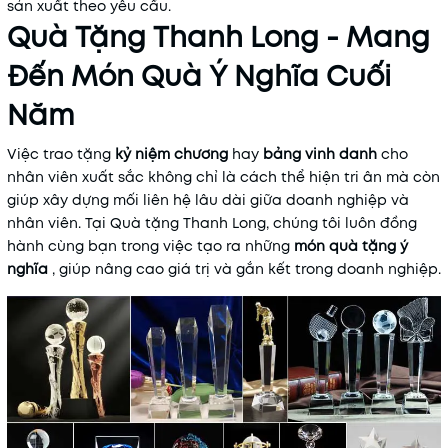
sản xuất theo yêu cầu.
Quà Tặng Thanh Long - Mang
Đến Món Quà Ý Nghĩa Cuối
Năm
Việc trao tặng
kỷ niệm chương
hay
bảng vinh danh
cho
nhân viên xuất sắc không chỉ là cách thể hiện tri ân mà còn
giúp xây dựng mối liên hệ lâu dài giữa doanh nghiệp và
nhân viên. Tại Quà tặng Thanh Long, chúng tôi luôn đồng
hành cùng bạn trong việc tạo ra những
món quà tặng ý
nghĩa
, giúp nâng cao giá trị và gắn kết trong doanh nghiệp.