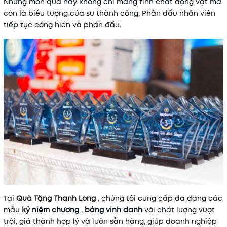
Những món quà này không chỉ mang tính chất động vật mà
còn là biểu tượng của sự thành công, Phấn đấu nhân viên
tiếp tục cống hiến và phấn đấu.
Tại
Quà Tặng Thanh Long
, chúng tôi cung cấp đa dạng các
mẫu
kỷ niệm chương
,
bảng vinh danh
với chất lượng vượt
trội, giá thành hợp lý và luôn sẵn hàng, giúp doanh nghiệp