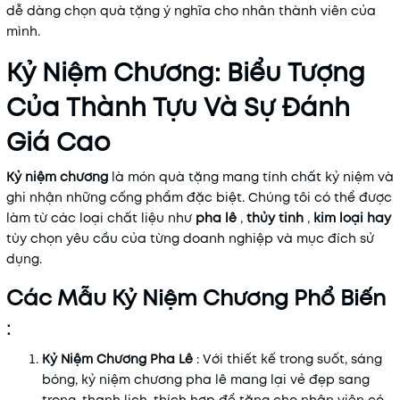
dễ dàng chọn quà tặng ý nghĩa cho nhân thành viên của
mình.
Kỷ Niệm Chương: Biểu Tượng
Của Thành Tựu Và Sự Đánh
Giá Cao
Kỷ niệm chương
là món quà tặng mang tính chất kỷ niệm và
ghi nhận những cống phẩm đặc biệt. Chúng tôi có thể được
làm từ các loại chất liệu như
pha lê
,
thủy tinh
,
kim loại
hay
tùy chọn yêu cầu của từng doanh nghiệp và mục đích sử
dụng.
Các Mẫu Kỷ Niệm Chương Phổ Biến
:
Kỷ Niệm Chương Pha Lê
: Với thiết kế trong suốt, sáng
bóng, kỷ niệm chương pha lê mang lại vẻ đẹp sang
trọng, thanh lịch, thích hợp để tặng cho nhân viên có