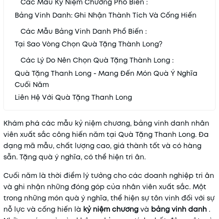
Các Mẫu Kỷ Niệm Chương Phổ Biến :
Bảng Vinh Danh: Ghi Nhận Thành Tích Và Cống Hiến
Các Mẫu Bảng Vinh Danh Phổ Biến :
Tại Sao Vòng Chọn Quà Tặng Thành Long?
Các Lý Do Nên Chọn Quà Tặng Thành Long :
Quà Tặng Thanh Long - Mang Đến Món Quà Ý Nghĩa
Cuối Năm
Liên Hệ Với Quà Tặng Thanh Long
Khám phá các mẫu kỷ niệm chương, bảng vinh danh nhân
viên xuất sắc công hiến năm tại Quà Tặng Thanh Long. Đa
dạng mã mẫu, chất lượng cao, giá thành tốt và có hàng
sẵn. Tặng quà ý nghĩa, có thể hiện tri ân.
Cuối năm là thời điểm lý tưởng cho các doanh nghiệp tri ân
và ghi nhận những đóng góp của nhân viên xuất sắc. Một
trong những món quà ý nghĩa, thể hiện sự tôn vinh đối với sự
nỗ lực và cống hiến là
kỷ niệm chương
và
bảng vinh danh
.