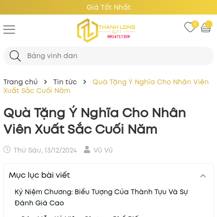
Giá Tốt Nhất
0
Trang chủ
Tin tức
Quà Tặng Ý Nghĩa Cho Nhân Viên
Xuất Sắc Cuối Năm
Quà Tặng Ý Nghĩa Cho Nhân
Viên Xuất Sắc Cuối Năm
Thứ Sáu, 13/12/2024
Vũ Vũ
Mục lục bài viết
Kỷ Niệm Chương: Biểu Tượng Của Thành Tựu Và Sự
Đánh Giá Cao